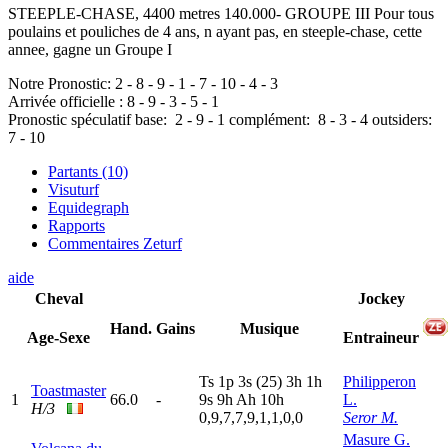
STEEPLE-CHASE, 4400 metres 140.000- GROUPE III Pour tous
poulains et pouliches de 4 ans, n ayant pas, en steeple-chase, cette
annee, gagne un Groupe I
Notre Pronostic:
2
-
8
-
9
-
1
-
7
-
10
-
4
-
3
Arrivée officielle :
8
-
9
-
3
-
5
-
1
Pronostic spéculatif
base:
2
-
9
-
1
complément:
8
-
3
-
4
outsiders:
7
-
10
Partants (10)
Visuturf
Equidegraph
Rapports
Commentaires Zeturf
aide
Cheval
Jockey
Hand.
Gains
Musique
Age-Sexe
Entraineur
T
s
1
p
3
s
(25)
3
h
1
h
Philipperon
Toastmaster
1
66.0
-
9
s
9
h
A
h
10h
L.
H/3
0,9,7,7,9,1,1,0,0
Seror M.
Masure G.