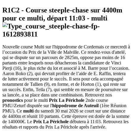
R1C2
- Course steeple-chase sur 4400m
pour ce multi, départ
11:03
-
multi
Nouvelle course Multi sur l'hippodrome de Cordemais ce mercredi à
l’occasion du Prix de la Ville de Malville. Ce rendez-vous d'attelé,
qui se dispute sur un parcours de 2825m, oppose pas moins de 16
partants entre lesquels nous détacherons la candidature de Vinci
Pierji (16), le plus riche du lot et associé à M. Barre pour l’occasion.
Aaron Boko (2), qui devrait profiter de l’aide de E. Raffin, tentera
de lutter activement pour le succès. Il sera pour cela accompagné
notamment de Tallien (9), en forme, et de Horton (1), qui reste sur
un succès. Enfin, Teila (7), qui semble en mesure de poursuivre sur
sa lancée, a sa place dans une combinaison. Retrouvez nos
pronostics
pour le multi
Prix La Périchole
2nde course
PMU/Zeturf disputée sur l'
hippodrome de Auteuil
(1ère Réunion
PMU). Ce
multi
du samedi 30 mai 2026 se court sur une distance
de 4400m et réunit 10 partants. Cette épreuve est dotée de la somme
de 140000€. Le
Prix La Périchole
débutera à 11:03. Retrouvez les
résultats et rapports du Prix La Périchole après l'arrivée.