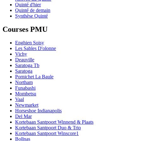
Quinté d'hier
Quinté de demain
Synthèse Quinté
Courses PMU
Enghien Soisy
Les Sables D'olonne
Vichy
Deauville
Saratoga Tb
Saratoga
Pornichet La Baule
Northam
Funabashi
Mombetsu
Vaal
Newmarket
Horseshoe Indianapolis
Del Mar
Kortebaan Santpoort Winnend & Plaats
Kortebaan Santpoort Duo & Trio
Kortebaan Santpoort Winscore1
Bollnas