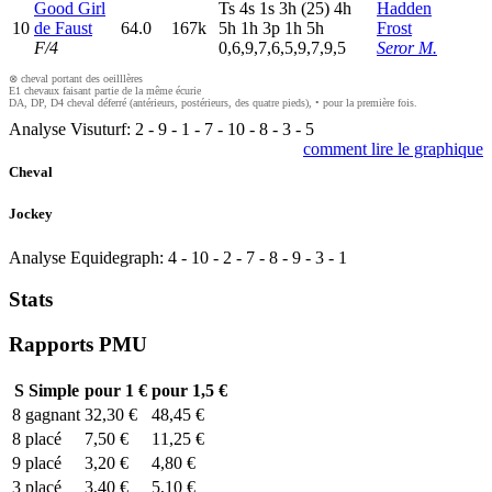
Good Girl
T
s
4
s
1
s
3
h
(25)
4
h
Hadden
10
de Faust
64.0
167k
5
h
1
h
3
p
1
h
5
h
Frost
F/4
0,6,9,7,6,5,9,7,9,5
Seror M.
⊗ cheval portant des oeilllères
E1 chevaux faisant partie de la même écurie
DA, DP, D4 cheval déferré (antérieurs, postérieurs, des quatre pieds), • pour la première fois.
Analyse Visuturf:
2
-
9
-
1
-
7
-
10
-
8
-
3
-
5
comment lire le graphique
Cheval
Jockey
Analyse Equidegraph:
4
-
10
-
2
-
7
-
8
-
9
-
3
-
1
Stats
Rapports PMU
S
Simple
pour 1 €
pour 1,5 €
8
gagnant
32,30 €
48,45 €
8
placé
7,50 €
11,25 €
9
placé
3,20 €
4,80 €
3
placé
3,40 €
5,10 €