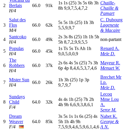
Volcana du
1
s
1
s
(25)
3
s
5
s
6
h
3
h
Chaille-
2
Berlais
66.0
91k
8
h
9,9,7,5,4,7,2
Chaille &
H/4
Pamart
Salut des
C. Dubourg
5
s
5
s
1
h
(25)
1
h
3
h
3
Flos
66.0
62k
Lageneste
5,5,9,9,7
M/4
& Macaire
Santcoko
2
s
3
s
8
s
(25)
1
h
1
h
5
h
4
66.0
49k
non-partant
H/4
5
h
8,7,2,9,9,5,5
Populas
1
s
T
s
5
s
T
s
A
h
1
h
Renard A.
5
66.0
45k
H/4
9,0,5,0,0,9
Mele D.
The
2
s
6
s
4
s
5
s
(25)
7
s
3
h
Mayeur R.
6
Robbers
66.0
37k
6
p
4
p
8,4,6,5,3,7,4,6
Menuet W.
H/4
Brechet Mr
Mister Sun
1
h
3
h
(25)
1
p
3
p
7
66.0
26k
Lp.
H/4
9,7,9,7
Mele D.
Lecoq
Sundays
4
s
4
s
1
h
(25)
7
h
2
h
Mme Lou
8
Child
64.0
32k
4
h
9
h
6,6,9,3,8,6,1
A.
F/4
Seror M.
Dream
3
s
5
s
1
s
1
s
6
s
(25)
4
s
Nabet K.
9
Weaver
64.0
85k
5
h
1
h
4
h
9
h
George &
F/4
7,5,9,9,4,6,5,9,6,1,4,6
A N.