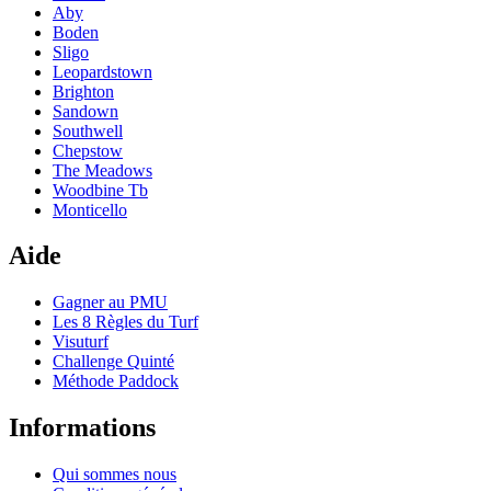
Aby
Boden
Sligo
Leopardstown
Brighton
Sandown
Southwell
Chepstow
The Meadows
Woodbine Tb
Monticello
Aide
Gagner au PMU
Les 8 Règles du Turf
Visuturf
Challenge Quinté
Méthode Paddock
Informations
Qui sommes nous