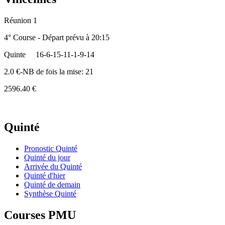
Réunion 1
4° Course - Départ prévu à 20:15
Quinte
16-6-15-11-1-9-14
2.0 €-NB de fois la mise: 21
2596.40 €
Quinté
Pronostic Quinté
Quinté du jour
Arrivée du Quinté
Quinté d'hier
Quinté de demain
Synthèse Quinté
Courses PMU