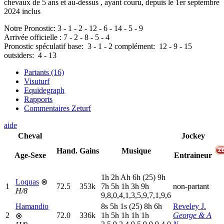
chevaux de 5 ans et au-dessus , ayant couru, depuis le 1er septembre
2024 inclus
Notre Pronostic:
3
-
1
-
2
-
12
-
6
-
14
-
5
-
9
Arrivée officielle :
7
-
2
-
8
-
5
-
4
Pronostic spéculatif
base:
3
-
1
-
2
complément:
12
-
9
-
15
outsiders:
4
-
13
Partants (16)
Visuturf
Equidegraph
Rapports
Commentaires Zeturf
aide
Cheval
Jockey
Hand.
Gains
Musique
Age-Sexe
Entraineur
1
h
2
h
A
h
6
h
(25)
9
h
Loquas
⊗
1
72.5
353k
7
h
5
h
1
h
3
h
9
h
non-partant
H/8
9,8,0,4,1,3,5,9,7,1,9,6
Hamandio
8
s
5
h
1
s
(25)
8
h
6
h
Reveley J.
2
72.0
336k
1
h
5
h
1
h
1
h
1
h
George & A
⊗