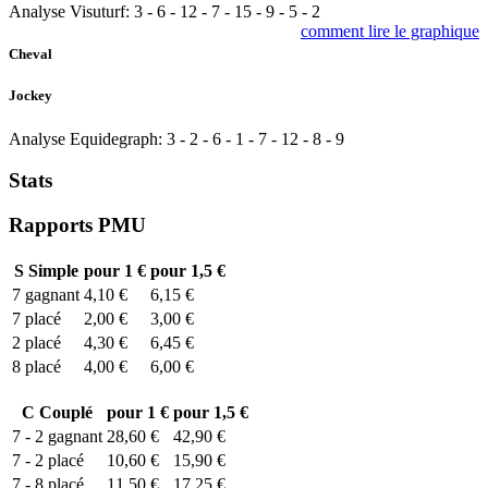
Analyse Visuturf:
3
-
6
-
12
-
7
-
15
-
9
-
5
-
2
comment lire le graphique
Cheval
Jockey
Analyse Equidegraph:
3
-
2
-
6
-
1
-
7
-
12
-
8
-
9
Stats
Rapports PMU
S
Simple
pour 1 €
pour 1,5 €
7
gagnant
4,10 €
6,15 €
7
placé
2,00 €
3,00 €
2
placé
4,30 €
6,45 €
8
placé
4,00 €
6,00 €
C
Couplé
pour 1 €
pour 1,5 €
7 - 2
gagnant
28,60 €
42,90 €
7 - 2
placé
10,60 €
15,90 €
7 - 8
placé
11,50 €
17,25 €