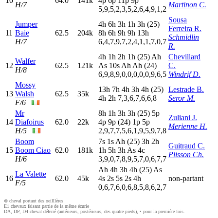
10
64.0
141k
4
p
6
p
11p
9
p
H/7
Martinon C.
5,9,5,2,3,5,2,6,4,9,1,2
Sousa
Jumper
4
h
6
h
3
h
1
h
3
h
(25)
Ferreira R.
11
Baie
62.5
204k
8
h
6
h
9
h
9
h
13h
Schmidlin
H/7
6,4,7,9,7,2,4,1,1,7,0,7
R.
4
h
1
h
2
h
1
h
(25)
A
h
Chevillard
Walfer
12
62.5
121k
A
s
10s
A
h
A
h
(24)
C.
H/8
6,9,8,9,0,0,0,0,0,9,6,5
Windrif D.
Mossy
13h
7
h
4
h
3
h
4
h
(25)
Lestrade B.
13
Walsh
62.5
35k
4
h
2
h
7,3,6,7,6,6,8
Seror M.
F/6
Mr
8
h
1
h
3
h
3
h
(25)
5
p
Zuliani J.
14
Diafoirus
62.0
22k
4
p
9
p
(24)
1
p
5
p
Merienne H.
H/5
2,9,7,7,5,6,1,9,5,9,7,8
Boom
7
s
1
s
A
h
(25)
3
h
2
h
Guitraud C.
15
Boom Ciao
62.0
181k
1
h
5
h
3
h
A
s
4
c
Plisson Ch.
H/6
3,9,0,7,8,9,5,7,0,6,7,7
A
h
4
h
3
h
4
h
(25)
A
s
La Valette
16
62.0
45k
4
s
2
s
5
s
2
s
4
h
non-partant
F/5
0,6,7,6,0,6,8,5,8,6,2,7
⊗ cheval portant des oeilllères
E1 chevaux faisant partie de la même écurie
DA, DP, D4 cheval déferré (antérieurs, postérieurs, des quatre pieds), • pour la première fois.