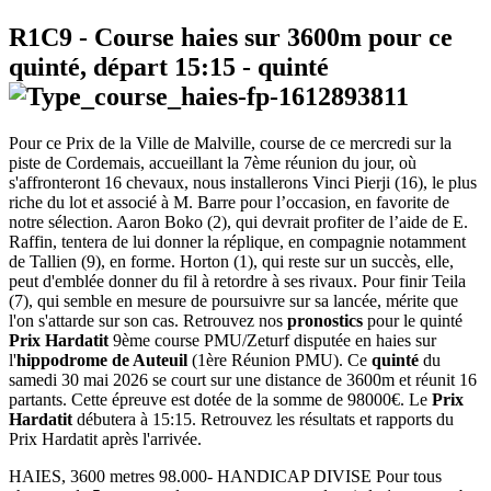
R1C9
- Course haies sur 3600m pour ce
quinté, départ
15:15
-
quinté
Pour ce Prix de la Ville de Malville, course de ce mercredi sur la
piste de Cordemais, accueillant la 7ème réunion du jour, où
s'affronteront 16 chevaux, nous installerons Vinci Pierji (16), le plus
riche du lot et associé à M. Barre pour l’occasion, en favorite de
notre sélection. Aaron Boko (2), qui devrait profiter de l’aide de E.
Raffin, tentera de lui donner la réplique, en compagnie notamment
de Tallien (9), en forme. Horton (1), qui reste sur un succès, elle,
peut d'emblée donner du fil à retordre à ses rivaux. Pour finir Teila
(7), qui semble en mesure de poursuivre sur sa lancée, mérite que
l'on s'attarde sur son cas. Retrouvez nos
pronostics
pour le quinté
Prix Hardatit
9ème course PMU/Zeturf disputée en haies sur
l'
hippodrome de Auteuil
(1ère Réunion PMU). Ce
quinté
du
samedi 30 mai 2026 se court sur une distance de 3600m et réunit 16
partants. Cette épreuve est dotée de la somme de 98000€. Le
Prix
Hardatit
débutera à 15:15. Retrouvez les résultats et rapports du
Prix Hardatit après l'arrivée.
HAIES, 3600 metres 98.000- HANDICAP DIVISE Pour tous