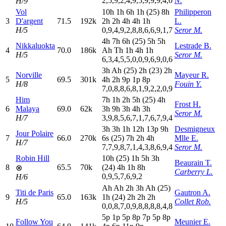
2,5,9,2,4,9,5,9,9,9,4,0
N.
H/9
Vol
10h
1
h
6
h
1
h
(25)
8
h
Philipperon
3
D'argent
71.5
192k
2
h
2
h
4
h
4
h
1
h
L.
H/5
0,9,4,9,2,8,8,6,6,9,1,7
Seror M.
4
h
7
h
6
h
(25)
5
h
5
h
Nikkaluokta
Lestrade B.
4
70.0
186k
A
h
T
h
1
h
4
h
1
h
H/5
Seror M.
6,3,4,5,5,0,0,9,6,9,0,6
3
h
A
h
(25)
2
h
(23)
2
h
Norville
Mayeur R.
5
69.5
301k
4
h
2
h
9
p
1
p
8
p
H/8
Fouin Y.
7,0,8,8,6,8,1,9,2,2,0,9
Him
7
h
1
h
2
h
5
h
(25)
4
h
Frost H.
6
Malaya
69.0
62k
3
h
9
h
3
h
4
h
3
h
Seror M.
H/7
3,9,8,5,6,7,1,7,6,7,9,4
3
h
3
h
1
h
12h
13p
9
h
Desmigneux
Jour Polaire
7
66.0
270k
6
s
(25)
7
h
2
h
4
h
Mlle E.
H/7
7,7,9,8,7,1,4,3,8,6,9,4
Seror M.
Robin Hill
10h
(25)
1
h
5
h
3
h
Beaurain T.
8
65.5
70k
(24)
4
h
1
h
8
h
⊗
Carberry L.
0,9,5,7,6,9,2
H/6
A
h
A
h
2
h
3
h
A
h
(25)
Titi de Paris
Gautron A.
9
65.0
163k
1
h
(24)
2
h
2
h
2
h
H/5
Collet Rob.
0,0,8,7,0,9,8,8,8,8,4,8
5
p
1
p
5
p
8
p
7
p
5
p
8
p
Follow You
Meunier E.