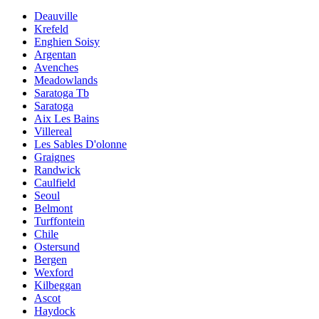
Deauville
Krefeld
Enghien Soisy
Argentan
Avenches
Meadowlands
Saratoga Tb
Saratoga
Aix Les Bains
Villereal
Les Sables D'olonne
Graignes
Randwick
Caulfield
Seoul
Belmont
Turffontein
Chile
Ostersund
Bergen
Wexford
Kilbeggan
Ascot
Haydock