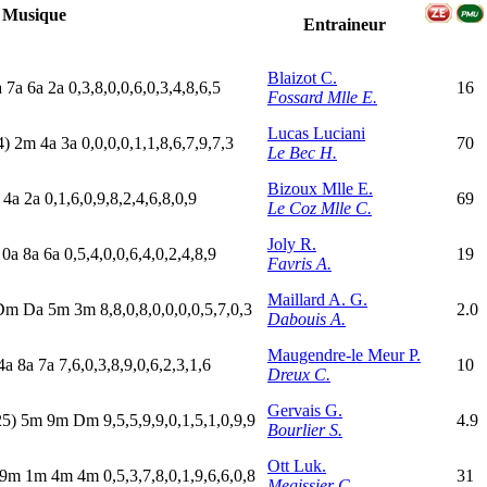
Musique
Entraineur
Blaizot C.
a
7
a
6
a
2
a
0,3,8,0,0,6,0,3,4,8,6,5
16
Fossard Mlle E.
Lucas Luciani
4)
2
m
4
a
3
a
0,0,0,0,1,1,8,6,7,9,7,3
70
Le Bec H.
Bizoux Mlle E.
a
4
a
2
a
0,1,6,0,9,8,2,4,6,8,0,9
69
Le Coz Mlle C.
Joly R.
0
a
8
a
6
a
0,5,4,0,0,6,4,0,2,4,8,9
19
Favris A.
Maillard A. G.
D
m
D
a
5
m
3
m
8,8,0,8,0,0,0,0,5,7,0,3
2.0
Dabouis A.
Maugendre-le Meur P.
4
a
8
a
7
a
7,6,0,3,8,9,0,6,2,3,1,6
10
Dreux C.
Gervais G.
25)
5
m
9
m
D
m
9,5,5,9,9,0,1,5,1,0,9,9
4.9
Bourlier S.
Ott Luk.
9
m
1
m
4
m
4
m
0,5,3,7,8,0,1,9,6,6,0,8
31
Megissier C.