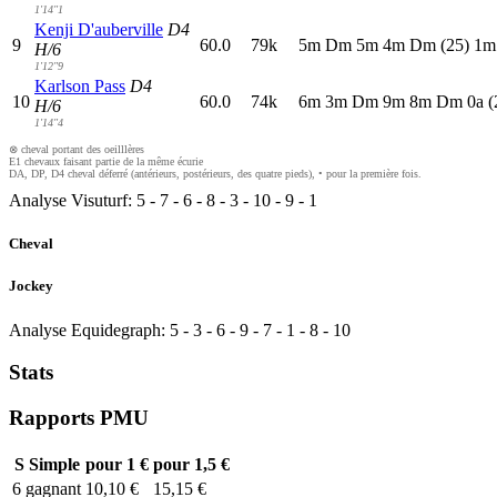
1'14"1
Kenji D'auberville
D4
9
60.0
79k
5
m
D
m
5
m
4
m
D
m
(25)
1
H/6
1'12"9
Karlson Pass
D4
10
60.0
74k
6
m
3
m
D
m
9
m
8
m
D
m
0
a
(
H/6
1'14"4
⊗ cheval portant des oeilllères
E1 chevaux faisant partie de la même écurie
DA, DP, D4 cheval déferré (antérieurs, postérieurs, des quatre pieds), • pour la première fois.
Analyse Visuturf:
5
-
7
-
6
-
8
-
3
-
10
-
9
-
1
Cheval
Jockey
Analyse Equidegraph:
5
-
3
-
6
-
9
-
7
-
1
-
8
-
10
Stats
Rapports PMU
S
Simple
pour 1 €
pour 1,5 €
6
gagnant
10,10 €
15,15 €