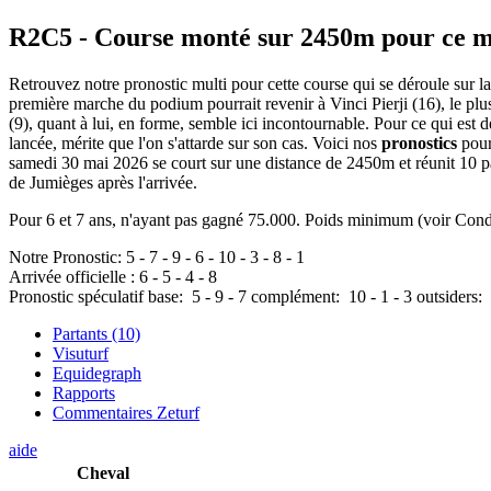
R2C5
- Course monté sur 2450m pour ce m
Retrouvez notre pronostic multi pour cette course qui se déroule sur l
première marche du podium pourrait revenir à Vinci Pierji (16), le plus 
(9), quant à lui, en forme, semble ici incontournable. Pour ce qui est 
lancée, mérite que l'on s'attarde sur son cas. Voici nos
pronostics
pour
samedi 30 mai 2026 se court sur une distance de 2450m et réunit 10 
de Jumièges après l'arrivée.
Pour 6 et 7 ans, n'ayant pas gagné 75.000. Poids minimum (voir Cond
Notre Pronostic:
5
-
7
-
9
-
6
-
10
-
3
-
8
-
1
Arrivée officielle :
6
-
5
-
4
-
8
Pronostic spéculatif
base:
5
-
9
-
7
complément:
10
-
1
-
3
outsiders:
Partants (10)
Visuturf
Equidegraph
Rapports
Commentaires Zeturf
aide
Cheval