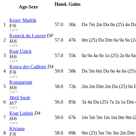
Hand.
Gains
Age-Sexe
Kessy Madrik
1
57.0
36k
D
a
7
m
2
m
D
a
0
a
(25)
4
a
D
F/6
1'15"9
Kopeck du Louvet
DP
2
57.0
47k
0
m
(25)
D
a
D
m
0
a
9
a
9
a
(2
H/6
1'14"0
Ksar Unick
3
57.0
55k
0
a
9
a
4
a
0
a
1
a
(25)
2
a
8
a
6
H/6
1'12"9
Kosca des Caillons
D4
4
59.0
58k
D
a
5
m
6
m
D
a
0
a
4
a
6
a
(25)
F/6
1'14"2
Konquerant
5
58.0
72k
2
m
2
m
D
m
2
m
D
a
(25)
0
a
H/6
1'12"7
Jibril Snob
6
56.0
85k
3
a
4
a
D
a
(25)
7
a
2
a
1
a
D
m
H/7
1'13"5
Ksar Ludois
D4
7
59.0
67k
1
m
5
m
5
m
1
m
1
m
0
m
9
m
(
H/6
1'14"5
Kiviana
8
58.0
69k
0
m
(25)
5
m
7
m
3
m
2
m
D
m
F/6