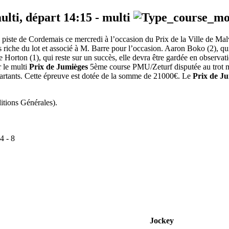
ulti, départ
14:15
-
multi
a piste de Cordemais ce mercredi à l’occasion du Prix de la Ville de Ma
riche du lot et associé à M. Barre pour l’occasion. Aaron Boko (2), qui de
de Horton (1), qui reste sur un succès, elle devra être gardée en observa
 le multi
Prix de Jumièges
5ème course PMU/Zeturf disputée au trot m
partants. Cette épreuve est dotée de la somme de 21000€. Le
Prix de J
itions Générales).
4
-
8
Jockey