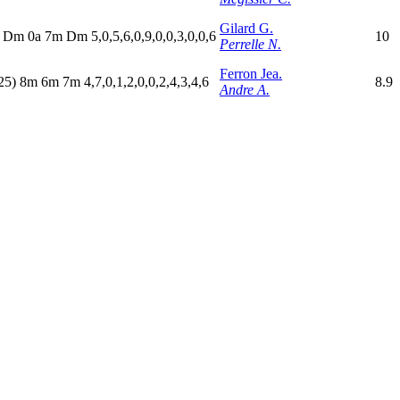
Gilard G.
m
D
m
0
a
7
m
D
m
5,0,5,6,0,9,0,0,3,0,0,6
10
Perrelle N.
Ferron Jea.
25)
8
m
6
m
7
m
4,7,0,1,2,0,0,2,4,3,4,6
8.9
Andre A.