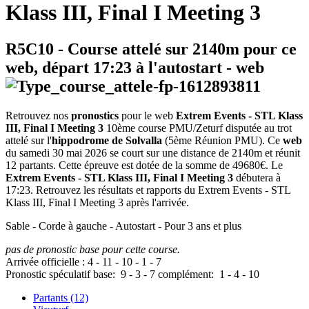
Klass III, Final I Meeting 3
R5C10
- Course attelé sur 2140m pour ce
web, départ
17:23
à l'autostart -
web
Retrouvez nos
pronostics
pour le web
Extrem Events - STL Klass
III, Final I Meeting 3
10ème course PMU/Zeturf disputée au trot
attelé sur l'
hippodrome de Solvalla
(5ème Réunion PMU). Ce
web
du samedi 30 mai 2026 se court sur une distance de 2140m et réunit
12 partants. Cette épreuve est dotée de la somme de 49680€. Le
Extrem Events - STL Klass III, Final I Meeting 3
débutera à
17:23. Retrouvez les résultats et rapports du Extrem Events - STL
Klass III, Final I Meeting 3 après l'arrivée.
Sable - Corde à gauche - Autostart - Pour 3 ans et plus
pas de pronostic base pour cette course.
Arrivée officielle :
4
-
11
-
10
-
1
-
7
Pronostic spéculatif
base:
9
-
3
-
7
complément:
1
-
4
-
10
Partants (12)