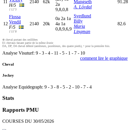
11
2140
62k
Mangseth
91.28
2
a
H/5
A. Lövdal
9,8,0,8
1'12"3
Svedlund
Flossa
0
a
2
a
1
a
Billy
Vendil
12
2140
20k
4
a
1
a
82.6
Maria
F/5
0,8,9,6,9
Lingman
1'15"8
⊗ cheval portant des oeilllères
E1 chevaux faisant partie de la même écurie
DA, DP, D4 cheval déferré (antérieurs, postérieurs, des quatre pieds), • pour la première fois.
Analyse Visuturf:
9
-
3
-
4
-
11
-
5
-
1
-
7
-
10
comment lire le graphique
Cheval
Jockey
Analyse Equidegraph:
9
-
3
-
8
-
5
-
2
-
10
-
7
-
4
Stats
Rapports PMU
COURSES DU 30/05/2026