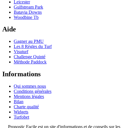
Leicester
Gulfstream Park
Batavia Downs
Woodbine Tb
Aide
Gagner au PMU
Les 8 Règles du Turf
Visuturf
Challenge Quinté
Méthode Paddock
Informations
Qui sommes nous
Conditions générales
Mentions légales
Bilan
Charte qualité
Widgets
Turfobet
Pronostic Facile est un site d'informations et de conseils sur les