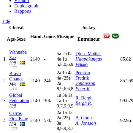
Visuturf
Equidegraph
Rapports
aide
Cheval
Jockey
Hand.
Gains
Musique
Age-Sexe
Entraineur
Wannabe
5
a
2
a
0
a
Djuse Mattias
Zaz
1
2140
-
4
a
1
a
Haapakangas
85.82
H/5
5,8,0,6,9
Veikko
1'11"3
2
a
1
a
4
a
Persson
Bravo
4
a
(25)
Fredrik
Chance
2
2140
24k
85.25
2
a
Johansson
M/4
8,9,6,6,8
Peter K
1'13"9
Global
1
a
3
a
1
a
R. Bergh
3
Federation
2140
30k
1
a
1
a
99.67
Bergh R.
H/5
9,7,9,9,9
2
a
1
a
1
a
Carros
2
a
(25)
B. Goop
First King
4
2140
53k
92.96
3
a
A. Jonsson
H/4
8,9,9,8,7
1'18"9