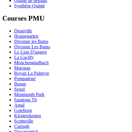
Quinté de demain
Synthèse Quinté
Courses PMU
Deauville
Hoppegarten
Divonne les Bains
Divonne Les Bains
Le Lion D'angers
La Gacilly
Monchengladbach
Maronas
Royan La Palmyre
Pompadour
Busan
Seoul
Monmouth Park
Saratoga Tb
Amal
Goteborg
Klosterskogen
Scottsville
Curragh
Downpatrick