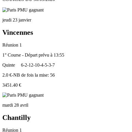
jeudi 23 janvier
Vincennes
Réunion 1
1° Course - Départ prévu à 13:55
Quinte
6-2-12-10-4-5-3-7
2.0 €-NB de fois la mise: 56
3451.40 €
mardi 28 avril
Chantilly
Réunion 1