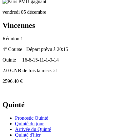
vendredi 05 décembre
Vincennes
Réunion 1
4° Course - Départ prévu à 20:15
Quinte
16-6-15-11-1-9-14
2.0 €-NB de fois la mise: 21
2596.40 €
Quinté
Pronostic Quinté
Quinté du jour
Arrivée du Quinté
Quinté d'hier