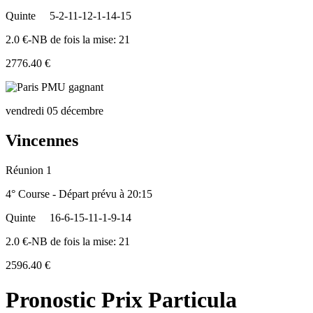
Quinte
5-2-11-12-1-14-15
2.0 €-NB de fois la mise: 21
2776.40 €
vendredi 05 décembre
Vincennes
Réunion 1
4° Course - Départ prévu à 20:15
Quinte
16-6-15-11-1-9-14
2.0 €-NB de fois la mise: 21
2596.40 €
Pronostic Prix Particula