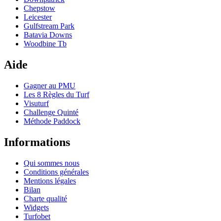
Chepstow
Leicester
Gulfstream Park
Batavia Downs
Woodbine Tb
Aide
Gagner au PMU
Les 8 Règles du Turf
Visuturf
Challenge Quinté
Méthode Paddock
Informations
Qui sommes nous
Conditions générales
Mentions légales
Bilan
Charte qualité
Widgets
Turfobet