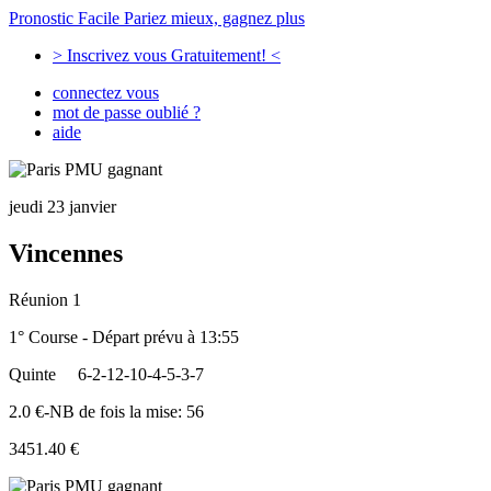
Pronostic Facile
Pariez mieux, gagnez plus
> Inscrivez vous Gratuitement! <
connectez vous
mot de passe oublié ?
aide
jeudi 23 janvier
Vincennes
Réunion 1
1° Course - Départ prévu à 13:55
Quinte
6-2-12-10-4-5-3-7
2.0 €-NB de fois la mise: 56
3451.40 €