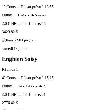
1° Course - Départ prévu à 13:55
Quinte
13-4-1-10-2-7-6-3
2.0 €-NB de fois la mise: 56
3429.80 €
samedi 13 juillet
Enghien Soisy
Réunion 1
4° Course - Départ prévu à 15:15
Quinte
5-2-11-12-1-14-15
2.0 €-NB de fois la mise: 21
2776.40 €