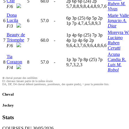
Craf
5
5
60.0
-
2
p
6
p
6
p
(24)
2
p
Ruben M.
5,7,8,8,9,8,4,4,8,9,7,6
F/6
Vivas
Dona
Marie Valle
6
p
3
p
(25)
6
p
5
p
2
p
Lucila
6
6
57.0
-
Ignacio A.
1
p
7
p
4,7,4,5,8,9,3
Diaz
F/3
Moreyra W
Beauty de
1
p
4
p
6
p
(25)
7
p
3
p
Luciano
Triomphe
7
7
60.0
-
4
p
1
p
4
p
6
p
2
p
Ruben
9,6,4,3,7,6,9,6,4,8,6,6
F/6
Cerutti
Acuna
Tia
1
p
3
p
7
p
8
p
(25)
7
p
Candia R.
Corazon
8
8
57.0
-
9,7,3,2,3
Luis M.
F/4
Robol
⊗ cheval portant des oeilllères
E1 chevaux faisant partie de la même écurie
DA, DP, D4 cheval déferré (antérieurs, postérieurs, des quatre pieds), • pour la première fois.
Cheval
Jockey
Stats
COURSES DU 30/05/2026