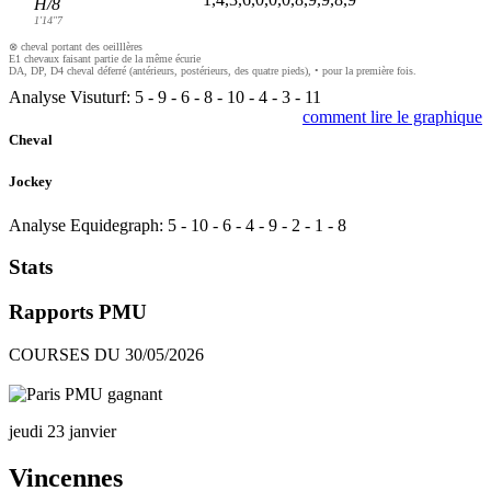
H/8
1'14"7
⊗ cheval portant des oeilllères
E1 chevaux faisant partie de la même écurie
DA, DP, D4 cheval déferré (antérieurs, postérieurs, des quatre pieds), • pour la première fois.
Analyse Visuturf:
5
-
9
-
6
-
8
-
10
-
4
-
3
-
11
comment lire le graphique
Cheval
Jockey
Analyse Equidegraph:
5
-
10
-
6
-
4
-
9
-
2
-
1
-
8
Stats
Rapports PMU
COURSES DU 30/05/2026
jeudi 23 janvier
Vincennes