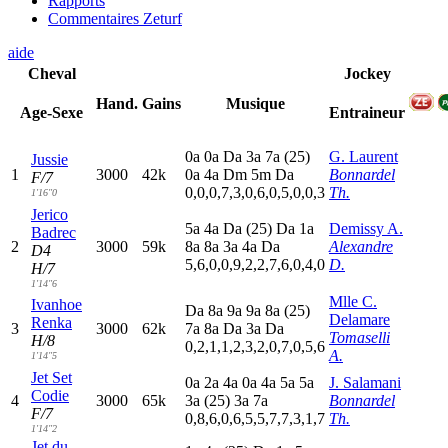
Rapports
Commentaires Zeturf
aide
Cheval
Jockey
Hand.
Gains
Musique
Age-Sexe
Entraineur
0
a
0
a
D
a
3
a
7
a
(25)
G. Laurent
Jussie
1
3000
42k
0
a
4
a
D
m
5
m
D
a
Bonnardel
F/7
0,0,0,7,3,0,6,0,5,0,0,3
Th.
1'16"0
Jerico
5
a
4
a
D
a
(25)
D
a
1
a
Demissy A.
Badrec
2
3000
59k
8
a
8
a
3
a
4
a
D
a
Alexandre
D4
5,6,0,0,9,2,2,7,6,0,4,0
D.
H/7
1'14"6
Mlle C.
Ivanhoe
D
a
8
a
9
a
9
a
8
a
(25)
Delamare
Renka
3
3000
62k
7
a
8
a
D
a
3
a
D
a
Tomaselli
H/8
0,2,1,1,2,3,2,0,7,0,5,6
A.
1'14"5
Jet Set
0
a
2
a
4
a
0
a
4
a
5
a
5
a
J. Salamani
Codie
4
3000
65k
3
a
(25)
3
a
7
a
Bonnardel
F/7
0,8,6,0,6,5,5,7,7,3,1,7
Th.
1'14"2
Jet du