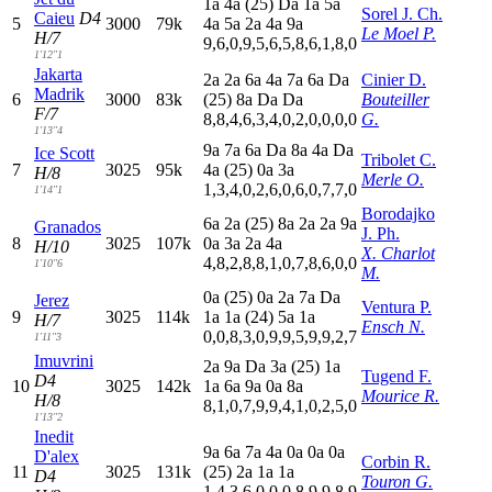
1
a
4
a
(25)
D
a
1
a
5
a
Sorel J. Ch.
Caieu
D4
5
3000
79k
4
a
5
a
2
a
4
a
9
a
Le Moel P.
H/7
9,6,0,9,5,6,5,8,6,1,8,0
1'12"1
Jakarta
2
a
2
a
6
a
4
a
7
a
6
a
D
a
Cinier D.
Madrik
6
3000
83k
(25)
8
a
D
a
D
a
Bouteiller
F/7
8,8,4,6,3,4,0,2,0,0,0,0
G.
1'13"4
9
a
7
a
6
a
D
a
8
a
4
a
D
a
Ice Scott
Tribolet C.
7
3025
95k
4
a
(25)
0
a
3
a
H/8
Merle O.
1,3,4,0,2,6,0,6,0,7,7,0
1'14"1
Borodajko
6
a
2
a
(25)
8
a
2
a
2
a
9
a
Granados
J. Ph.
8
3025
107k
0
a
3
a
2
a
4
a
H/10
X. Charlot
4,8,2,8,8,1,0,7,8,6,0,0
1'10"6
M.
0
a
(25)
0
a
2
a
7
a
D
a
Jerez
Ventura P.
9
3025
114k
1
a
1
a
(24)
5
a
1
a
H/7
Ensch N.
0,0,8,3,0,9,9,5,9,9,2,7
1'11"3
Imuvrini
2
a
9
a
D
a
3
a
(25)
1
a
Tugend F.
D4
10
3025
142k
1
a
6
a
9
a
0
a
8
a
Mourice R.
H/8
8,1,0,7,9,9,4,1,0,2,5,0
1'13"2
Inedit
9
a
6
a
7
a
4
a
0
a
0
a
0
a
D'alex
Corbin R.
11
3025
131k
(25)
2
a
1
a
1
a
D4
Touron G.
1,4,3,6,0,0,0,8,9,9,8,9