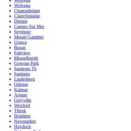
Wolvega
Wolvega
Chateaubriant
Clairefontaine
Dieppe
Cagnes Sur Mer
Seymour
Mount Gambier
Urawa
Busan
Fairview
Musselburgh
Gowran Park
Saratoga Tb
Santiago
Lindesberg
Odense
Kalmar
Arjang
Greyville
Wexford
Thirsk
Brighton
Newmarket
Haydock