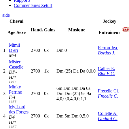
Rapports
Commentaires Zeturf
aide
Cheval
Jockey
Hand.
Gains
Musique
Age-Sexe
Entraineur
Mimil
Ferron Jea.
1
D'eri
2700
6k
D
m
0
Bordas J.
M/4
Mister
Castelle
Callier E.
2
2700
1k
D
m
(25)
D
a
D
a
0,0,0
DP•
Blot E.G.
H/4
1'16"4
Minky
6
m
D
m
D
m
D
a
6
a
Frecelle Cl.
Perrine
3
2700
0k
D
m
D
m
(25)
9
a
9
a
Frecelle C.
F/4
4,0,0,0,4,0,0,1,1
1'18"5
My Lord
des Forges
Collette A.
4
2700
0k
D
m
5
m
D
m
0,5,0
D4
Godard C.
H/4
1'19"7