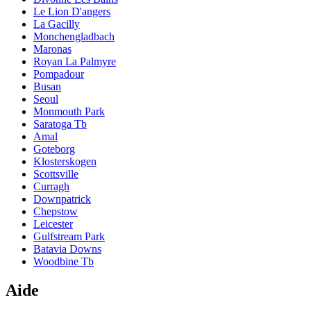
Le Lion D'angers
La Gacilly
Monchengladbach
Maronas
Royan La Palmyre
Pompadour
Busan
Seoul
Monmouth Park
Saratoga Tb
Amal
Goteborg
Klosterskogen
Scottsville
Curragh
Downpatrick
Chepstow
Leicester
Gulfstream Park
Batavia Downs
Woodbine Tb
Aide