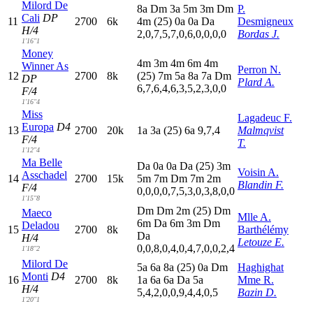
Milord De
8
a
D
m
3
a
5
m
3
m
D
m
P.
Cali
DP
11
2700
6k
4
m
(25)
0
a
0
a
D
a
Desmigneux
H/4
2,0,7,5,7,0,6,0,0,0,0
Bordas J.
1'16"1
Money
4
m
3
m
4
m
6
m
4
m
Winner As
Perron N.
12
2700
8k
(25)
7
m
5
a
8
a
7
a
D
m
DP
Plard A.
6,7,6,4,6,3,5,2,3,0,0
F/4
1'16"4
Miss
Lagadeuc F.
Europa
D4
13
2700
20k
1
a
3
a
(25)
6
a
9,7,4
Malmqvist
F/4
T.
1'12"4
Ma Belle
D
a
0
a
0
a
D
a
(25)
3
m
Voisin A.
Asschadel
14
2700
15k
5
m
7
m
D
m
7
m
2
m
Blandin F.
F/4
0,0,0,0,7,5,3,0,3,8,0,0
1'15"8
D
m
D
m
2
m
(25)
D
m
Maeco
Mlle A.
6
m
D
a
6
m
3
m
D
m
Deladou
15
2700
8k
Barthélémy
D
a
H/4
Letouze E.
0,0,8,0,4,0,4,7,0,0,2,4
1'18"2
Milord De
5
a
6
a
8
a
(25)
0
a
D
m
Haghighat
Monti
D4
16
2700
8k
1
a
6
a
6
a
D
a
5
a
Mme R.
H/4
5,4,2,0,0,9,4,4,0,5
Bazin D.
1'20"1