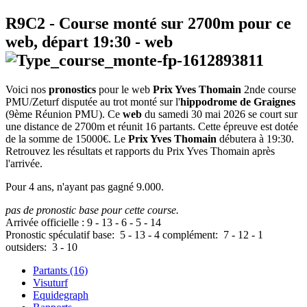
R9C2
- Course monté sur 2700m pour ce
web, départ
19:30
-
web
Voici nos
pronostics
pour le web
Prix Yves Thomain
2nde course
PMU/Zeturf disputée au trot monté sur l'
hippodrome de Graignes
(9ème Réunion PMU). Ce
web
du samedi 30 mai 2026 se court sur
une distance de 2700m et réunit 16 partants. Cette épreuve est dotée
de la somme de 15000€. Le
Prix Yves Thomain
débutera à 19:30.
Retrouvez les résultats et rapports du Prix Yves Thomain après
l'arrivée.
Pour 4 ans, n'ayant pas gagné 9.000.
pas de pronostic base pour cette course.
Arrivée officielle :
9
-
13
-
6
-
5
-
14
Pronostic spéculatif
base:
5
-
13
-
4
complément:
7
-
12
-
1
outsiders:
3
-
10
Partants (16)
Visuturf
Equidegraph