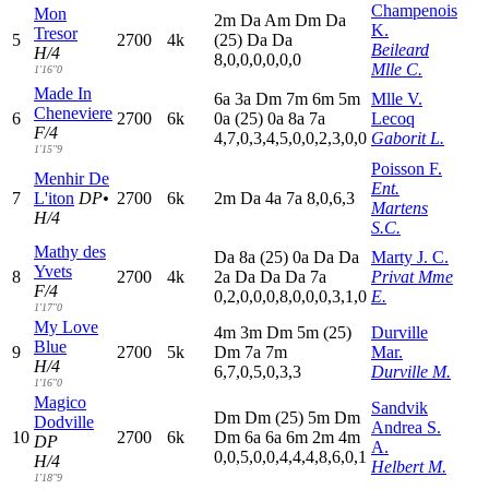
Champenois
Mon
2
m
D
a
A
m
D
m
D
a
K.
Tresor
5
2700
4k
(25)
D
a
D
a
Beileard
H/4
8,0,0,0,0,0,0
Mlle C.
1'16"0
Made In
6
a
3
a
D
m
7
m
6
m
5
m
Mlle V.
Cheneviere
6
2700
6k
0
a
(25)
0
a
8
a
7
a
Lecoq
F/4
4,7,0,3,4,5,0,0,2,3,0,0
Gaborit L.
1'15"9
Poisson F.
Menhir De
Ent.
7
L'iton
DP•
2700
6k
2
m
D
a
4
a
7
a
8,0,6,3
Martens
H/4
S.C.
Mathy des
D
a
8
a
(25)
0
a
D
a
D
a
Marty J. C.
Yvets
8
2700
4k
2
a
D
a
D
a
D
a
7
a
Privat Mme
F/4
0,2,0,0,0,8,0,0,0,3,1,0
E.
1'17"0
My Love
4
m
3
m
D
m
5
m
(25)
Durville
Blue
9
2700
5k
D
m
7
a
7
m
Mar.
H/4
6,7,0,5,0,3,3
Durville M.
1'16"0
Magico
Sandvik
D
m
D
m
(25)
5
m
D
m
Dodville
Andrea S.
10
2700
6k
D
m
6
a
6
a
6
m
2
m
4
m
DP
A.
0,0,5,0,0,4,4,4,8,6,0,1
H/4
Helbert M.
1'18"9