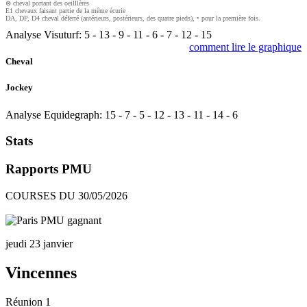
⊗ cheval portant des oeilllères
E1 chevaux faisant partie de la même écurie
DA, DP, D4 cheval déferré (antérieurs, postérieurs, des quatre pieds), • pour la première fois.
Analyse Visuturf:
5
-
13
-
9
-
11
-
6
-
7
-
12
-
15
comment lire le graphique
Cheval
Jockey
Analyse Equidegraph:
15
-
7
-
5
-
12
-
13
-
11
-
14
-
6
Stats
Rapports PMU
COURSES DU 30/05/2026
jeudi 23 janvier
Vincennes
Réunion 1