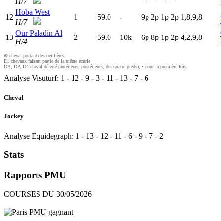
H/7
Hoba West
12
1
59.0
-
9
p
2
p
1
p
2
p
1,8,9,8
H/7
Our Paladin Al
13
2
59.0
10k
6
p
8
p
1
p
2
p
4,2,9,8
H/4
⊗ cheval portant des oeilllères
E1 chevaux faisant partie de la même écurie
DA, DP, D4 cheval déferré (antérieurs, postérieurs, des quatre pieds), • pour la première fois.
Analyse Visuturf:
1
-
12
-
9
-
3
-
11
-
13
-
7
-
6
Cheval
Jockey
Analyse Equidegraph:
1
-
13
-
12
-
11
-
6
-
9
-
7
-
2
Stats
Rapports PMU
COURSES DU 30/05/2026