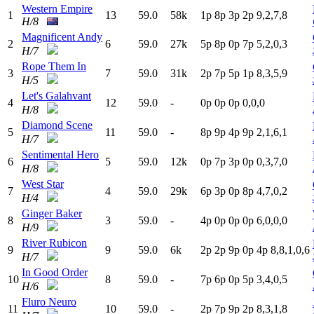
Western Empire
1
13
59.0
58k
1
p
8
p
3
p
2
p
9,2,7,8
H/8
Magnificent Andy
2
6
59.0
27k
5
p
8
p
0
p
7
p
5,2,0,3
H/7
Rope Them In
3
7
59.0
31k
2
p
7
p
5
p
1
p
8,3,5,9
H/5
Let's Galahvant
4
12
59.0
-
0
p
0
p
0
p
0,0,0
H/8
Diamond Scene
5
11
59.0
-
8
p
9
p
4
p
9
p
2,1,6,1
H/7
Sentimental Hero
6
5
59.0
12k
0
p
7
p
3
p
0
p
0,3,7,0
H/8
West Star
7
4
59.0
29k
6
p
3
p
0
p
8
p
4,7,0,2
H/4
Ginger Baker
8
3
59.0
-
4
p
0
p
0
p
0
p
6,0,0,0
H/9
River Rubicon
9
9
59.0
6k
2
p
2
p
9
p
0
p
4
p
8,8,1,0,6
H/7
In Good Order
10
8
59.0
-
7
p
6
p
0
p
5
p
3,4,0,5
H/6
Fluro Neuro
11
10
59.0
-
2
p
7
p
9
p
2
p
8,3,1,8