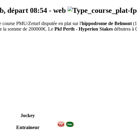
eb, départ
08:54
-
web
course PMU/Zeturf disputée en plat sur l'
hippodrome de Belmont
(1
e de la somme de 200000€. Le
Pkf Perth - Hyperion Stakes
débutera à 0
Jockey
Entraineur