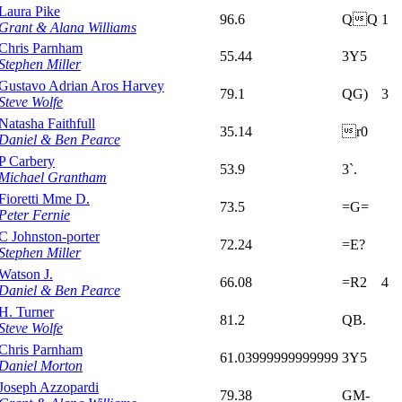
Laura Pike
96.6
QQ
1
Grant & Alana Williams
Chris Parnham
55.44
3Y5
Stephen Miller
Gustavo Adrian Aros Harvey
79.1
QG)
3
Steve Wolfe
Natasha Faithfull
35.14
r0
Daniel & Ben Pearce
P Carbery
53.9
3`.
Michael Grantham
Fioretti Mme D.
73.5
=G=
Peter Fernie
C Johnston-porter
72.24
=E?
Stephen Miller
Watson J.
66.08
=R2
4
Daniel & Ben Pearce
H. Turner
81.2
QB.
Steve Wolfe
Chris Parnham
61.03999999999999
3Y5
Daniel Morton
Joseph Azzopardi
79.38
GM-