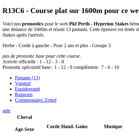
R13C6
- Course plat sur 1600m pour ce w
Voici nos
pronostics
pour le web
Pkf Perth - Hyperion Stakes
6ème 
une distance de 1600m et réunit 13 partants. Cette épreuve est doté
Stakes après l'arrivée.
Herbe - Corde à gauche - Pour 2 ans et plus - Groupe 3
pas de pronostic base pour cette course.
Arrivée officielle :
1
-
12
-
3
-
8
Pronostic spéculatif
base:
1
-
12
-
9
complément:
7
-
6
-
10
Partants (13)
Visuturf
Equidegraph
Rapports
Commentaires Zeturf
aide
Cheval
Corde
Hand.
Gains
Musique
Age-Sexe