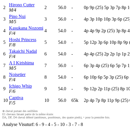
Hirono Cutter
2
2
56.0
-
0
p
9
p
(25)
5
p
3
p
7
p
8
p
1
M/4
Pino Nui
3
3
56.0
-
4
p
3
p
10p
10p
3
p
6
p
(25
M/5
Kasukana Nozomi
4
4
54.0
-
4
p
4
p
9
p
2
p
(25)
3
p
8
p
4
F/4
Hoshi Princess
5
5
54.0
-
5
p
12p
3
p
6
p
10p
8
p
9
p
F/8
Takaichi Nadal
6
6
54.0
-
4
p
4
p
(25)
2
p
2
p
1
p
1
p
2
F/4
A I Kirishima
7
7
56.0
-
6
p
3
p
4
p
(25)
6
p
5
p
7
p
1
M/5
Noisetier
8
8
54.0
-
6
p
10p
6
p
5
p
3
p
(25)
6
p
F/4
Ichigo Whip
9
9
54.0
-
9
p
12p
2
p
11p
(25)
8
p
1
F/6
Captiva
10
10
56.0
65k
2
p
4
p
7
p
8
p
11p
9
p
(25)
F/5
⊗ cheval portant des oeilllères
E1 chevaux faisant partie de la même écurie
DA, DP, D4 cheval déferré (antérieurs, postérieurs, des quatre pieds), • pour la première fois.
Analyse Visuturf:
6
-
9
-
4
-
5
-
10
-
3
-
7
-
8