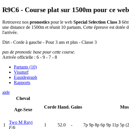
R9C6
- Course plat sur 1500m pour ce web
Retrouvez nos
pronostics
pour le web
Special Selection Class 3
6ème
une distance de 1500m et réunit 10 partants. Cette épreuve est doté
l'arrivée.
Dirt - Corde à gauche - Pour 3 ans et plus - Classe 3
pas de pronostic base pour cette course.
Arrivée officielle :
6
-
9
-
7
-
8
Partants (10)
Visuturf
Equidegraph
Rapports
aide
Cheval
Corde
Hand.
Gains
Mus
Age-Sexe
Two M Ruyi
1
1
52.0
-
7
p
9
p
8
p
6
p
9
p
11p
5
p
(
F/6