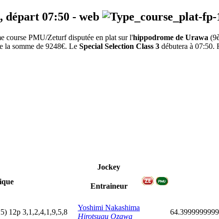
, départ
07:50
-
web
 course PMU/Zeturf disputée en plat sur l'
hippodrome de Urawa
(9
e de la somme de 9248€. Le
Special Selection Class 3
débutera à 07:50. R
Jockey
ique
Entraineur
Yoshimi Nakashima
25)
12p
3,1,2,4,1,9,5,8
64.399999999
Hirotsugu Ozawa