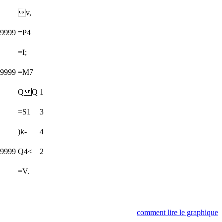
v,
99999
=P4
=I;
99999
=M7
QQ
1
=S1
3
)k-
4
99999
Q4<
2
=V.
comment lire le graphique