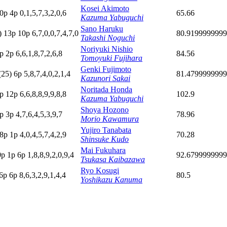
Kosei Akimoto
0p
4
p
0,1,5,7,3,2,0,6
65.66
Kazuma Yabuguchi
Sano Haruku
)
13p
10p
6,7,0,0,7,4,7,0
80.919999999
Takashi Noguchi
Noriyuki Nishio
p
2
p
6,6,1,8,7,2,6,8
84.56
Tomoyuki Fujihara
Genki Fujimoto
(25)
6
p
5,8,7,4,0,2,1,4
81.479999999
Kazunori Sakai
Noritada Honda
p
12p
6,6,8,8,9,9,8,8
102.9
Kazuma Yabuguchi
Shoya Hozono
p
3
p
4,7,6,4,5,3,9,7
78.96
Morio Kawamura
Yujiro Tanabata
8
p
1
p
4,0,4,5,7,4,2,9
70.28
Shinsuke Kudo
Mai Fukuhara
0p
1
p
6
p
1,8,8,9,2,0,9,4
92.679999999
Tsukasa Kaibazawa
Ryo Kosugi
6
p
6
p
8,6,3,2,9,1,4,4
80.5
Yoshikazu Kanuma