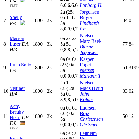
F/4
6,6,6,6,6
Lonborg H.
1'13"3
2
a
(25)
Jorgensen
Shelly
0
a
1
a
0
a
Birger
7
1800
2k
84.0
3
a
Lindhardt
F/4
8,0,9,0,7
Ch.
Nielsen
Marron
0
a
2
a
2
a
Marc Baek
8
Laser
DA
1800
3k
5
a
5
a
77.84
Bjarne
H/3
0,8,8,5,5
Jeppesen
0
a
0
a
0
a
Kasper
Luna Sotto
(25)
0
a
Foget
9
1800
2k
61.319
F/4
3
a
Nielsen
0,0,0,0,7
Mariann T
2
a
1
a
Nielsen
Veltiner
(25)
2
a
Mads Hviid
10
1800
2k
83.02
H/4
5
a
0
a
John
8,9,8,5,0
Kohler
Achy
0
a
0
a
0
a
Laursen
Breaky
(25)
0
a
Boje
11
1800
2k
50.12
Heart
DP
5
a
Christensen
F/6
0,0,0,0,5
Ole Sejer
1'16"3
6
a
5
a
5
a
Feltheim
Erik Jet
0
a
(25)
Ren.