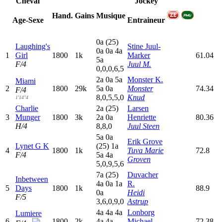
Cheval
Jockey
Hand.
Gains
Musique
Age-Sexe
Entraineur
0
a
(25)
Laughing's
Stine Juul-
0
a
0
a
4
a
1
Girl
1800
1k
Marker
61.04
5
a
F/4
Juul M.
0,0,0,6,5
2
a
0
a
5
a
Monster K.
Miami
2
1800
29k
5
a
0
a
Monster
74.34
F/4
8,0,5,5,0
Knud
1'14"4
Charlie
2
a
(25)
Larsen
3
Munger
1800
3k
2
a
0
a
Henriette
80.36
H/4
8,8,0
Juul Steen
5
a
0
a
Erik Grove
Lynet G K
(25)
1
a
4
1800
1k
Tuva Marie
72.8
F/4
5
a
4
a
Groven
5,0,9,5,6
7
a
(25)
Duvacher
Inbetween
4
a
0
a
1
a
R.
5
Days
1800
1k
88.9
0
a
Heidi
F/5
3,6,0,9,0
Astrup
4
a
4
a
4
a
Lonborg
Lumiere
6
1800
2k
4
a
4
a
Michael
72.38