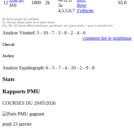
12
1800
2k
65.8
H/6
3
a
Rene
4,5,5,0,7
Feltheim
⊗ cheval portant des oeilllères
E1 chevaux faisant partie de la même écurie
DA, DP, D4 cheval déferré (antérieurs, postérieurs, des quatre pieds), • pour la première fois.
Analyse Visuturf:
5
-
10
-
7
-
3
-
8
-
2
-
4
-
6
comment lire le graphique
Cheval
Jockey
Analyse Equidegraph:
6
-
5
-
7
-
4
-
10
-
2
-
9
-
8
Stats
Rapports PMU
COURSES DU 29/05/2026
jeudi 23 janvier