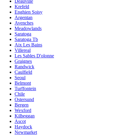
Deauville
Krefeld
Enghien Soisy
Argentan
Avenches
Meadowlands
Saratoga
Saratoga Tb
Aix Les Bains
Villereal
Les Sables D'olonne
Graignes
Randwick
Caulfield
Seoul
Belmont
Turffontein
Chile
Ostersund
Bergen
Wexford
Kilbeggan
Ascot
Haydock
Newmarket