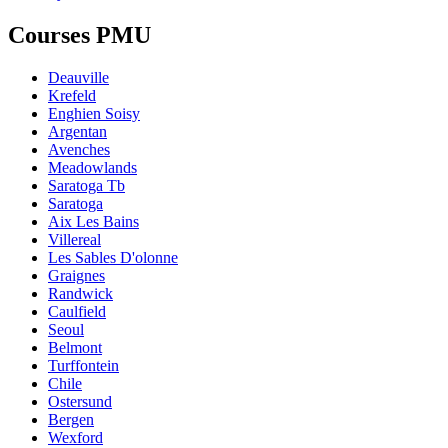
Courses PMU
Deauville
Krefeld
Enghien Soisy
Argentan
Avenches
Meadowlands
Saratoga Tb
Saratoga
Aix Les Bains
Villereal
Les Sables D'olonne
Graignes
Randwick
Caulfield
Seoul
Belmont
Turffontein
Chile
Ostersund
Bergen
Wexford