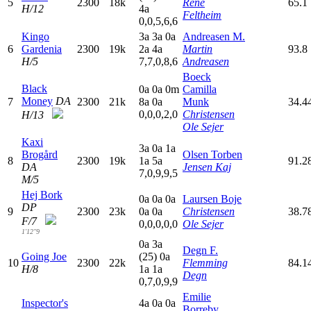
5
2300
18k
Rene
65.1
H/12
4
a
Feltheim
0,0,5,6,6
Kingo
3
a
3
a
0
a
Andreasen M.
6
Gardenia
2300
19k
2
a
4
a
Martin
93.8
H/5
7,7,0,8,6
Andreasen
Boeck
Black
0
a
0
a
0
m
Camilla
Money
DA
7
2300
21k
8
a
0
a
Munk
34.4
0,0,0,2,0
Christensen
H/13
Ole Sejer
Kaxi
3
a
0
a
1
a
Brogård
Olsen Torben
8
2300
19k
1
a
5
a
91.2
DA
Jensen Kaj
7,0,9,9,5
M/5
Hej Bork
0
a
0
a
0
a
Laursen Boje
DP
9
2300
23k
0
a
0
a
Christensen
38.7
F/7
0,0,0,0,0
Ole Sejer
1'12"9
0
a
3
a
Degn F.
Going Joe
(25)
0
a
10
2300
22k
Flemming
84.1
H/8
1
a
1
a
Degn
0,7,0,9,9
Emilie
Inspector's
4
a
0
a
0
a
Borreby