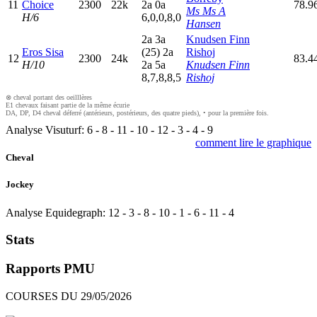
11
Choice
2300
22k
2
a
0
a
78.9
Ms Ms A
H/6
6,0,0,8,0
Hansen
2
a
3
a
Knudsen Finn
Eros Sisa
(25)
2
a
Rishoj
12
2300
24k
83.4
H/10
2
a
5
a
Knudsen Finn
8,7,8,8,5
Rishoj
⊗ cheval portant des oeilllères
E1 chevaux faisant partie de la même écurie
DA, DP, D4 cheval déferré (antérieurs, postérieurs, des quatre pieds), • pour la première fois.
Analyse Visuturf:
6
-
8
-
11
-
10
-
12
-
3
-
4
-
9
comment lire le graphique
Cheval
Jockey
Analyse Equidegraph:
12
-
3
-
8
-
10
-
1
-
6
-
11
-
4
Stats
Rapports PMU
COURSES DU 29/05/2026