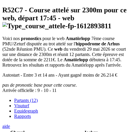
R52C7
- Course attelé sur 2300m pour ce
web, départ
17:45
-
web
Voici nos
pronostics
pour le web
Amatörlopp
7ème course
PMU/Zeturf disputée au trot attelé sur l'
hippodrome de Arhus
(52nde Réunion PMU). Ce
web
du vendredi 29 mai 2026 se court
sur une distance de 2300m et réunit 12 partants. Cette épreuve est
dotée de la somme de 2211€. Le
Amatörlopp
débutera à 17:45.
Retrouvez les résultats et rapports du Amatörlopp après l'arrivée.
Autostart - Entre 3 et 14 ans - Ayant gagné moins de 26.214 €
pas de pronostic base pour cette course.
Arrivée officielle :
9
-
10
-
11
Partants (12)
Visuturf
Equidegraph
Rapports
aide