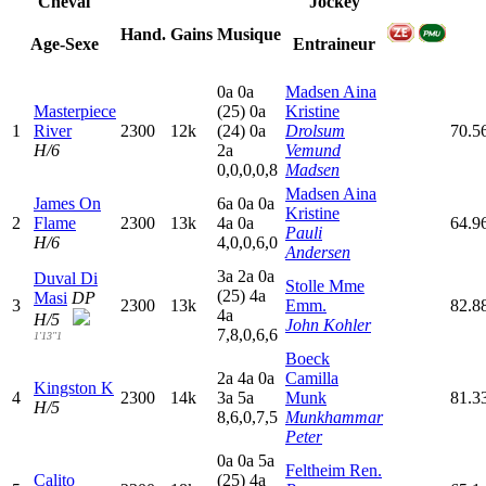
Cheval
Jockey
Hand.
Gains
Musique
Age-Sexe
Entraineur
0
a
0
a
Madsen Aina
Masterpiece
(25)
0
a
Kristine
1
River
2300
12k
(24)
0
a
Drolsum
70.5
H/6
2
a
Vemund
0,0,0,0,8
Madsen
Madsen Aina
James On
6
a
0
a
0
a
Kristine
2
Flame
2300
13k
4
a
0
a
64.9
Pauli
H/6
4,0,0,6,0
Andersen
3
a
2
a
0
a
Duval Di
Stolle Mme
(25)
4
a
Masi
DP
3
2300
13k
Emm.
82.8
4
a
H/5
John Kohler
7,8,0,6,6
1'13"1
Boeck
2
a
4
a
0
a
Camilla
Kingston K
4
2300
14k
3
a
5
a
Munk
81.3
H/5
8,6,0,7,5
Munkhammar
Peter
0
a
0
a
5
a
Feltheim Ren.
Calito
(25)
4
a