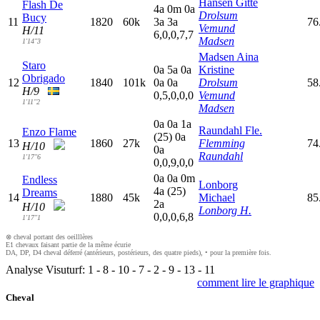
Hansen Gitte
Flash De
4
a
0
m
0
a
Drolsum
Bucy
11
1820
60k
3
a
3
a
76
Vemund
H/11
6,0,0,7,7
Madsen
1'14"3
Madsen Aina
Staro
0
a
5
a
0
a
Kristine
Obrigado
12
1840
101k
0
a
0
a
Drolsum
58
H/9
0,5,0,0,0
Vemund
1'11"2
Madsen
0
a
0
a
1
a
Raundahl Fle.
Enzo Flame
(25)
0
a
13
1860
27k
Flemming
74
H/10
0
a
Raundahl
1'17"6
0,0,9,0,0
0
a
0
a
0
m
Endless
Lonborg
4
a
(25)
Dreams
14
1880
45k
Michael
85
2
a
H/10
Lonborg H.
0,0,0,6,8
1'17"1
⊗ cheval portant des oeilllères
E1 chevaux faisant partie de la même écurie
DA, DP, D4 cheval déferré (antérieurs, postérieurs, des quatre pieds), • pour la première fois.
Analyse Visuturf:
1
-
8
-
10
-
7
-
2
-
9
-
13
-
11
comment lire le graphique
Cheval