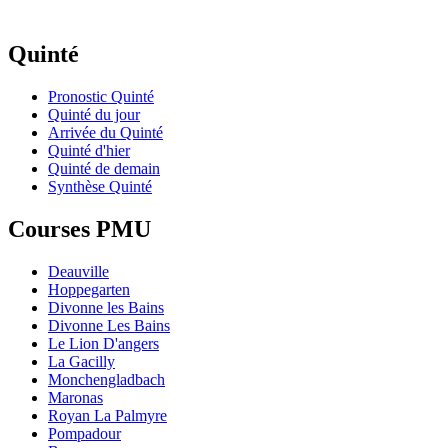
Quinté
Pronostic Quinté
Quinté du jour
Arrivée du Quinté
Quinté d'hier
Quinté de demain
Synthèse Quinté
Courses PMU
Deauville
Hoppegarten
Divonne les Bains
Divonne Les Bains
Le Lion D'angers
La Gacilly
Monchengladbach
Maronas
Royan La Palmyre
Pompadour