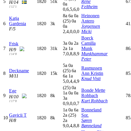
5
1820
51k
Rene
67
H/14
0
a
Feltheim
1'12"1
0,6,5,6,0
8
a
6
a
0
a
Heinonen
Katja
(25)
0
a
Antero
6
Gardenia
1820
3k
41
0
a
Jorgensen
F/5
2,4,0,0,0
Micki
Boeck
3
a
0
a
2
a
Camilla
Frisk
7
1820
31k
2
a
1
a
Munk
86
H/9
7,0,8,8,9
Munkhammar
1'14"8
Peter
5
a
0
a
Rasmussen
Deckname
(25)
6
a
8
1820
15k
Ann Kristin
85
M/11
6
a
1
a
Knud Visti
5,0,4,4,9
(25)
0
a
Bonde Mette
Ege
1
a
0
a
0
a
9
1820
8k
Rohbach
78
H/10
3
a
Kurt Rohbach
1'17"8
0,9,0,0,7
1
a
0
a
6
a
Bonneland
Gavicii T
2
a
(25)
Sor.
10
1820
8k
85
H/8
2
a
Søren
9,0,4,8,8
Bønneland