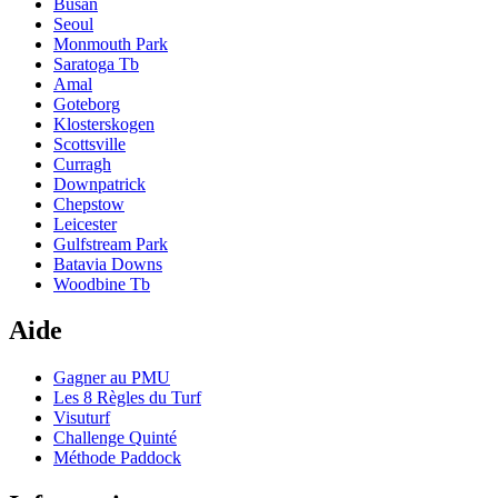
Busan
Seoul
Monmouth Park
Saratoga Tb
Amal
Goteborg
Klosterskogen
Scottsville
Curragh
Downpatrick
Chepstow
Leicester
Gulfstream Park
Batavia Downs
Woodbine Tb
Aide
Gagner au PMU
Les 8 Règles du Turf
Visuturf
Challenge Quinté
Méthode Paddock