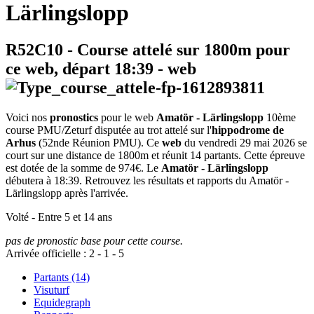
Lärlingslopp
R52C10
- Course attelé sur 1800m pour
ce web, départ
18:39
-
web
Voici nos
pronostics
pour le web
Amatör - Lärlingslopp
10ème
course PMU/Zeturf disputée au trot attelé sur l'
hippodrome de
Arhus
(52nde Réunion PMU). Ce
web
du vendredi 29 mai 2026 se
court sur une distance de 1800m et réunit 14 partants. Cette épreuve
est dotée de la somme de 974€. Le
Amatör - Lärlingslopp
débutera à 18:39. Retrouvez les résultats et rapports du Amatör -
Lärlingslopp après l'arrivée.
Volté - Entre 5 et 14 ans
pas de pronostic base pour cette course.
Arrivée officielle :
2
-
1
-
5
Partants (14)
Visuturf
Equidegraph