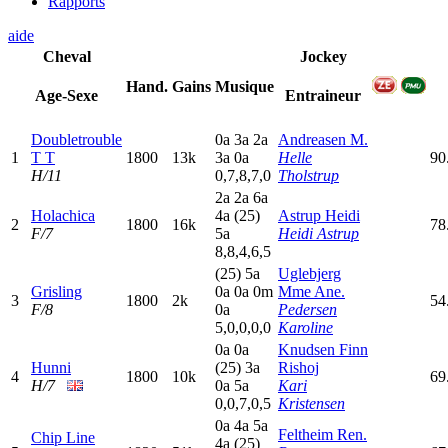
Rapports
aide
Cheval
Jockey
Hand.
Gains
Musique
Age-Sexe
Entraineur
Doubletrouble
0
a
3
a
2
a
Andreasen M.
1
T T
1800
13k
3
a
0
a
Helle
90
H/11
0,7,8,7,0
Tholstrup
2
a
2
a
6
a
Holachica
4
a
(25)
Astrup Heidi
2
1800
16k
78
F/7
5
a
Heidi Astrup
8,8,4,6,5
(25)
5
a
Uglebjerg
Grisling
0
a
0
a
0
m
Mme Ane.
3
1800
2k
54
F/8
0
a
Pedersen
5,0,0,0,0
Karoline
0
a
0
a
Knudsen Finn
Hunni
(25)
3
a
Rishoj
4
1800
10k
69
H/7
0
a
5
a
Kari
0,0,7,0,5
Kristensen
0
a
4
a
5
a
Feltheim Ren.
Chip Line
4
a
(25)