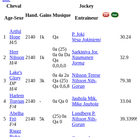
Cheval
Jockey
Hand.
Gains
Musique
Age-Sexe
Entraineur
Artful
P. Joki
1
Hope
2140
1k
Q
a
30.24
Vesa Jokiniemi
H/5
0
a
(25)
Herr
Sarkiniva Jor.
0
a
0
a
D
a
2
Nilsson
2140
1k
Naumanen
32.9
Q
a
H/4
Jorma
0,0,0,0
Lake's
0
a
4
a
2
a
Nilsson Terese
Glory
3
2140
3k
Q
a
(25)
Nilsson Nils-
79.38
DP
Q
a
0,6,8
Goran
H/4
Harlem
Jauhola Mik.
4
Travian
2140
-
0
a
Q
a
0
33.04
Mika Jauhola
F/4
Abelha
Lundberg P.
(25)
0
a
5
Frö
2140
5k
Nilsson Nils-
39.3399
Q
a
0
F/4
Goran
Riggz
Boko