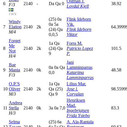
Ostman J.
6
2140
-
D
a
Q
a
0
38.92
F/3
Lovdal Kjell
1'16"6
(25)
0
a
Flink Ideborn
Windy
0
a
5
a
Vik.
7
Elation
2140
2k
64.3999
(24)
Q
a
Flink Ideborn
M/4
0,0,5
Viktor
Forget
1
a
Q
a
Forss M.
Me
8
2140
2k
(24)
Q
a
Patricio Lopez
101.5
Not
9
P.
H/4
Jani
Bae
0
a
0
a
Q
a
Lamminparras
9
Mania
2140
0k
48.58
0,0
Katariina
F/3
Lamminparras
O.P.'S
1
a
Q
a
Lilius Mar.
10
Oliver
2140
2k
Q
a
(25)
Jose l.
98.5599
M/3
Q
a
9
Corvalan
Henriksen
Andrea
Mad.
11
Stella
2140
0k
3
a
0
a
7,0
83.3
Ingebrigtsen
H/3
Frida Ystebo
Selma
(25)
6
a
A. Ala-Rantala
12
Taxam
2140
1k
6
a
5
a
Q
a
Rantanen
60.62