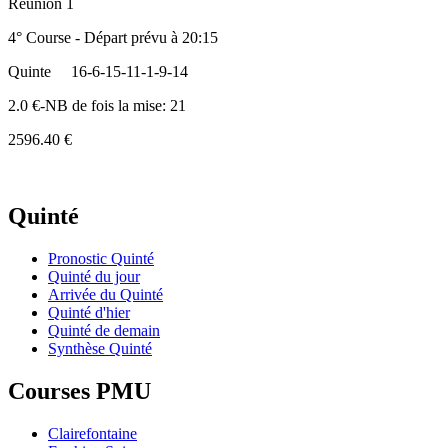
Réunion 1
4° Course - Départ prévu à 20:15
Quinte
16-6-15-11-1-9-14
2.0 €-NB de fois la mise: 21
2596.40 €
Quinté
Pronostic Quinté
Quinté du jour
Arrivée du Quinté
Quinté d'hier
Quinté de demain
Synthèse Quinté
Courses PMU
Clairefontaine