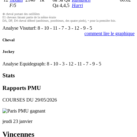
F/5
Q
a
4,4,5
Harri
⊗ cheval portant des oeilllères
E1 chevaux faisant partie de la même écurie
DA, DP, D4 cheval déferré (antérieurs, postérieurs, des quatre pieds), • pour la première fois.
Analyse Visuturf:
8
-
10
-
11
-
7
-
3
-
12
-
9
-
5
comment lire le graphique
Cheval
Jockey
Analyse Equidegraph:
8
-
10
-
3
-
12
-
11
-
7
-
9
-
5
Stats
Rapports PMU
COURSES DU 29/05/2026
jeudi 23 janvier
Vincennes