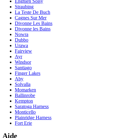
Enghien Soisy
Straubing
La Teste De Buch
Cagnes Sur Mer
Divonne Les Bains
Divonne les Bains
Nowra
Dubbo
Urawa
Fairview
Ayr
Windsor
Santiago
Finger Lakes
Aby
Solvalla
Momarken
Ballinrobe
Kempton
Saratoga Harness
Monticello
Plainridge Harness
Fort Erie
Aide