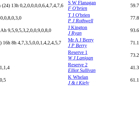
S W Flanagan
h
(24)
13h
0,2,0,0,0,0,6,4,7,4,7,6
59.
F O'brien
T J O'brien
,0,0,8,0,3,0
77.
P J Rothwell
J Kington
A
h
9,5,9,5,3,2,0,0,9,0,8,0
93.
J Ryan
Mr A J Berry
)
16h
8
h
4,7,3,5,0,0,1,4,2,4,5,7
71.
J P Berry
Reserve 1
73.
W J Lanigan
Reserve 2
,1,1,4
41.3
Elliot Sullivan
K Whelan
,0,5
61.
J & t Kiely