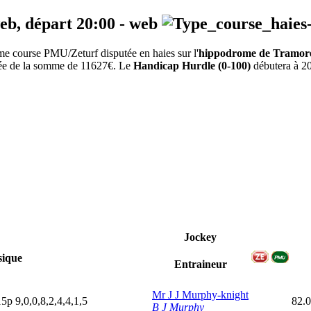
web, départ
20:00
-
web
e course PMU/Zeturf disputée en haies sur l'
hippodrome de Tramor
otée de la somme de 11627€. Le
Handicap Hurdle (0-100)
débutera à 20
Jockey
ique
Entraineur
Mr J J Murphy-knight
15p
9,0,0,8,2,4,4,1,5
82.
B J Murphy