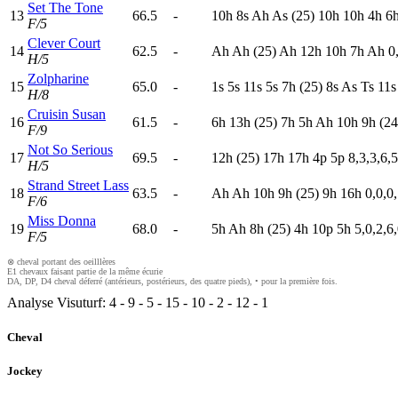
Set The Tone
13
66.5
-
10h
8
s
A
h
A
s
(25)
10h
10h
4
h
6
F/5
Clever Court
14
62.5
-
A
h
A
h
(25)
A
h
12h
10h
7
h
A
h
0
H/5
Zolpharine
15
65.0
-
1
s
5
s
11s
5
s
7
h
(25)
8
s
A
s
T
s
11s
H/8
Cruisin Susan
16
61.5
-
6
h
13h
(25)
7
h
5
h
A
h
10h
9
h
(24
F/9
Not So Serious
17
69.5
-
12h
(25)
17h
17h
4
p
5
p
8,3,3,6,5
H/5
Strand Street Lass
18
63.5
-
A
h
A
h
10h
9
h
(25)
9
h
16h
0,0,0
F/6
Miss Donna
19
68.0
-
5
h
A
h
8
h
(25)
4
h
10p
5
h
5,0,2,6
F/5
⊗ cheval portant des oeilllères
E1 chevaux faisant partie de la même écurie
DA, DP, D4 cheval déferré (antérieurs, postérieurs, des quatre pieds), • pour la première fois.
Analyse Visuturf:
4
-
9
-
5
-
15
-
10
-
2
-
12
-
1
Cheval
Jockey