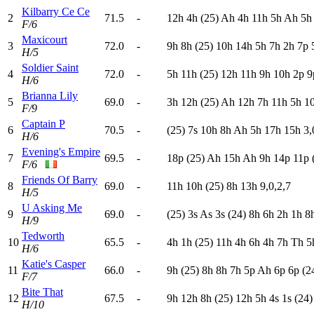
Kilbarry Ce Ce
2
71.5
-
12h
4
h
(25)
A
h
4
h
11h
5
h
A
h
5
F/6
Maxicourt
3
72.0
-
9
h
8
h
(25)
10h
14h
5
h
7
h
2
h
7
p
H/5
Soldier Saint
4
72.0
-
5
h
11h
(25)
12h
11h
9
h
10h
2
p
9
H/6
Brianna Lily
5
69.0
-
3
h
12h
(25)
A
h
12h
7
h
11h
5
h
1
F/9
Captain P
6
70.5
-
(25)
7
s
10h
8
h
A
h
5
h
17h
15h
3,
H/6
Evening's Empire
7
69.5
-
18p
(25)
A
h
15h
A
h
9
h
14p
11p
F/6
Friends Of Barry
8
69.0
-
11h
10h
(25)
8
h
13h
9,0,2,7
H/5
U Asking Me
9
69.0
-
(25)
3
s
A
s
3
s
(24)
8
h
6
h
2
h
1
h
8
H/9
Tedworth
10
65.5
-
4
h
1
h
(25)
11h
4
h
6
h
4
h
7
h
T
h
5
H/6
Katie's Casper
11
66.0
-
9
h
(25)
8
h
8
h
7
h
5
p
A
h
6
p
6
p
(2
F/7
Bite That
12
67.5
-
9
h
12h
8
h
(25)
12h
5
h
4
s
1
s
(24)
H/10