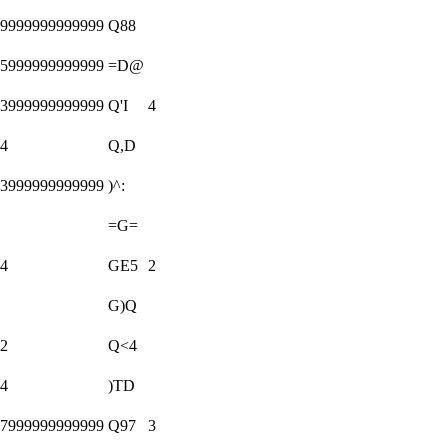
69999999999999
Q88
75999999999999
=D@
53999999999999
Q'I
4
84
Q,D
53999999999999
)^:
=G=
74
GE5
2
G)Q
72
Q<4
64
)TD
17999999999999
Q97
3