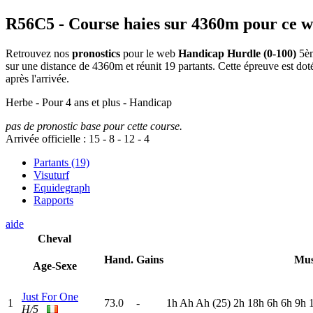
R56C5
- Course haies sur 4360m pour ce 
Retrouvez nos
pronostics
pour le web
Handicap Hurdle (0-100)
5èm
sur une distance de 4360m et réunit 19 partants. Cette épreuve est d
après l'arrivée.
Herbe - Pour 4 ans et plus - Handicap
pas de pronostic base pour cette course.
Arrivée officielle :
15
-
8
-
12
-
4
Partants (19)
Visuturf
Equidegraph
Rapports
aide
Cheval
Hand.
Gains
Mus
Age-Sexe
Just For One
1
73.0
-
1
h
A
h
A
h
(25)
2
h
18h
6
h
6
h
9
h
H/5