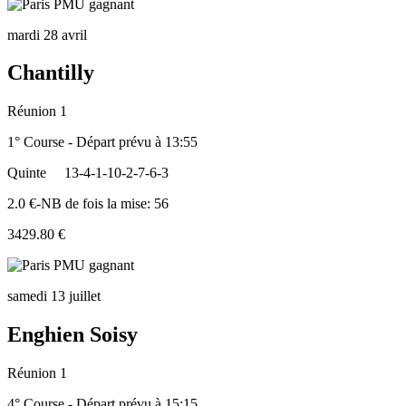
mardi 28 avril
Chantilly
Réunion 1
1° Course - Départ prévu à 13:55
Quinte
13-4-1-10-2-7-6-3
2.0 €-NB de fois la mise: 56
3429.80 €
samedi 13 juillet
Enghien Soisy
Réunion 1
4° Course - Départ prévu à 15:15