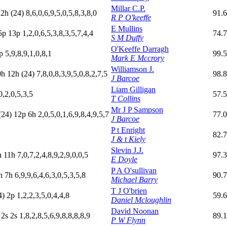
Millar C.P.
h
2
h
(24)
8,6,0,6,9,5,0,5,8,3,8,0
91.
R P O'keeffe
E Mullins
5
p
13p
1,2,0,6,5,3,8,3,5,7,4,4
74.
S M Duffy
O'Keeffe Darragh
p
5,9,8,9,1,0,8,1
99.
Mark E Mccrory
Williamson J.
0h
12h
(24)
7,8,0,8,3,9,5,0,8,2,7,5
98.
J Barcoe
Liam Gilligan
0,2,0,5,3,5
57.
T Collins
Mr J P Sampson
(24)
12p
6
h
2,0,5,0,1,6,9,8,4,9,5,7
77.0
J Barcoe
P t Enright
82.
J & t Kiely
Slevin J.J.
h
11h
7,0,7,2,4,8,9,2,9,0,0,5
97.3
E Doyle
P A O'sullivan
h
7
h
6,9,9,6,4,6,3,0,5,3,5,8
90.
Michael Barry
T J O'brien
4)
2
p
1,2,2,3,5,0,4,4,8
59.
Daniel Mcloughlin
David Noonan
2
s
2
s
1,8,2,8,5,6,9,8,8,8,8,9
89.
P W Flynn