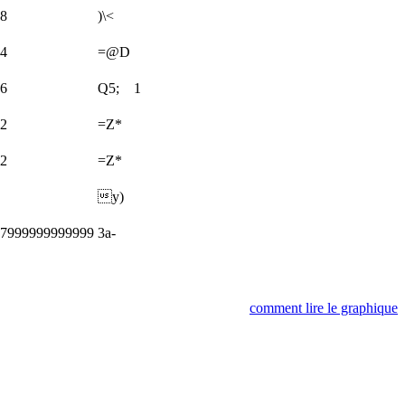
78
)\<
84
=@D
66
Q5;
1
12
=Z*
22
=Z*
y)
17999999999999
3a-
comment lire le graphique