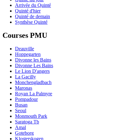
Arrivée du Quinté
Quinté d'hier
Quinté de demain
Synthèse Quinté
Courses PMU
Deauville
Hoppegarten
Divonne les Bains
Divonne Les Bains
Le Lion D'angers
La Gacilly
Monchengladbach
Maronas
Royan La Palmyre
Pompadour
Busan
Seoul
Monmouth Park
Saratoga Tb
Amal
Goteborg
Klosterskogen