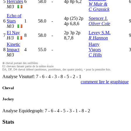
5
Hercules
6
58.0
-
4
p
8
p
6,2
W Muir &
M/3
C Grassick
Echo of
4
p
(25)
2
p
Spencer J.
6
Stars
1
58.0
-
9
4
p
6,8,6
Oliver Cole
M/3
El Nay
2
p
3
p
2
p
Levey S.M.
7
8
58.0
-
H/3
8,7,8
R Hannon
Kinetic
Harry
8
Impact
4
55.0
-
Vigors
3
M/3
C Hills
⊗ cheval portant des oeilllères
E1 chevaux faisant partie de la même écurie
DA, DP, D4 cheval déferré (antérieurs, postérieurs, des quatre pieds), • pour la première fois.
Analyse Visuturf:
7
-
6
-
4
-
3
-
8
-
5
-
2
-
1
comment lire le graphique
Cheval
Jockey
Analyse Equidegraph:
7
-
6
-
4
-
5
-
3
-
1
-
8
-
2
Stats