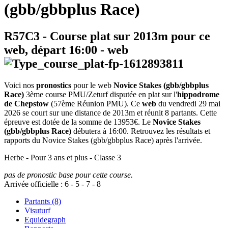
(gbb/gbbplus Race)
R57C3
- Course plat sur 2013m pour ce
web, départ
16:00
-
web
Voici nos
pronostics
pour le web
Novice Stakes (gbb/gbbplus
Race)
3ème course PMU/Zeturf disputée en plat sur l'
hippodrome
de Chepstow
(57ème Réunion PMU). Ce
web
du vendredi 29 mai
2026 se court sur une distance de 2013m et réunit 8 partants. Cette
épreuve est dotée de la somme de 13953€. Le
Novice Stakes
(gbb/gbbplus Race)
débutera à 16:00. Retrouvez les résultats et
rapports du Novice Stakes (gbb/gbbplus Race) après l'arrivée.
Herbe - Pour 3 ans et plus - Classe 3
pas de pronostic base pour cette course.
Arrivée officielle :
6
-
5
-
7
-
8
Partants (8)
Visuturf
Equidegraph