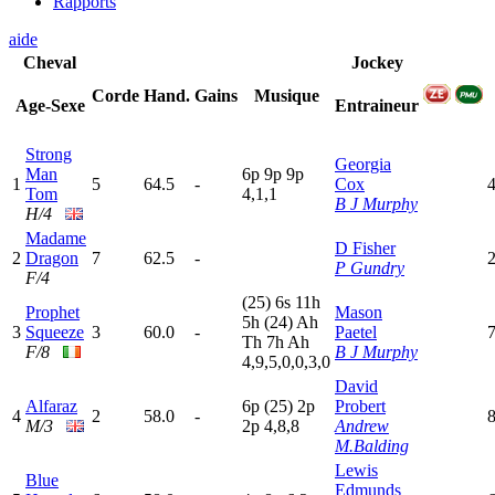
Rapports
aide
Cheval
Jockey
Corde
Hand.
Gains
Musique
Age-Sexe
Entraineur
Strong
Georgia
Man
6
p
9
p
9
p
1
5
64.5
-
Cox
4
Tom
4,1,1
B J Murphy
H/4
Madame
D Fisher
2
Dragon
7
62.5
-
2
P Gundry
F/4
(25)
6
s
11h
Prophet
Mason
5
h
(24)
A
h
3
Squeeze
3
60.0
-
Paetel
T
h
7
h
A
h
F/8
B J Murphy
4,9,5,0,0,3,0
David
Alfaraz
6
p
(25)
2
p
Probert
4
2
58.0
-
M/3
2
p
4,8,8
Andrew
M.Balding
Lewis
Blue
Edmunds