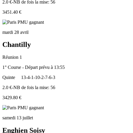
2.0 €-NB de fois la mise: 56
3451.40 €
mardi 28 avril
Chantilly
Réunion 1
1° Course - Départ prévu à 13:55
Quinte
13-4-1-10-2-7-6-3
2.0 €-NB de fois la mise: 56
3429.80 €
samedi 13 juillet
Enghien Soisy