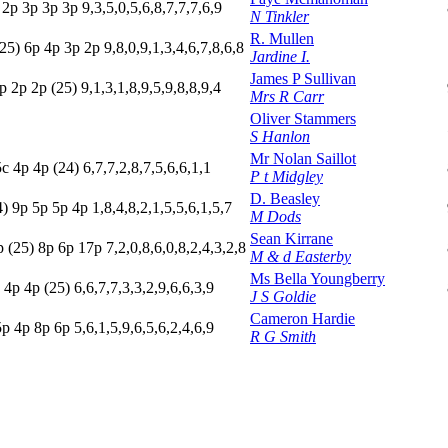
p
2
p
3
p
3
p
3
p
9,3,5,0,5,6,8,7,7,7,6,9
N Tinkler
R. Mullen
(25)
6
p
4
p
3
p
2
p
9,8,0,9,1,3,4,6,7,8,6,8
Jardine I.
James P Sullivan
p
2
p
2
p
(25)
9,1,3,1,8,9,5,9,8,8,9,4
Mrs R Carr
Oliver Stammers
S Hanlon
Mr Nolan Saillot
5
c
4
p
4
p
(24)
6,7,7,2,8,7,5,6,6,1,1
P t Midgley
D. Beasley
4)
9
p
5
p
5
p
4
p
1,8,4,8,2,1,5,5,6,1,5,7
M Dods
Sean Kirrane
p
(25)
8
p
6
p
17p
7,2,0,8,6,0,8,2,4,3,2,8
M & d Easterby
Ms Bella Youngberry
p
4
p
4
p
(25)
6,6,7,7,3,3,2,9,6,6,3,9
J S Goldie
Cameron Hardie
5
p
4
p
8
p
6
p
5,6,1,5,9,6,5,6,2,4,6,9
R G Smith