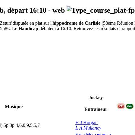
eb, départ
16:10
-
web
urf disputée en plat sur l'
hippodrome de Carlisle
(58ème Réunion
 7558€. Le
Handicap
débutera à 16:10. Retrouvez les résultats et rappor
Jockey
Musique
Entraineur
H J Horgan
4)
5
p
3
p
4,6,0,9,5,5,7
L A Mullaney
Faye Mcmanoman