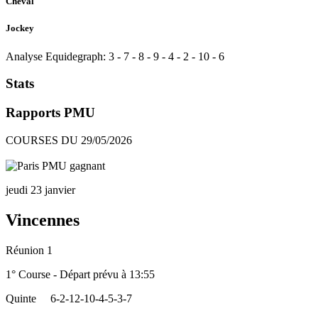
Cheval
Jockey
Analyse Equidegraph:
3
-
7
-
8
-
9
-
4
-
2
-
10
-
6
Stats
Rapports PMU
COURSES DU 29/05/2026
jeudi 23 janvier
Vincennes
Réunion 1
1° Course - Départ prévu à 13:55
Quinte
6-2-12-10-4-5-3-7