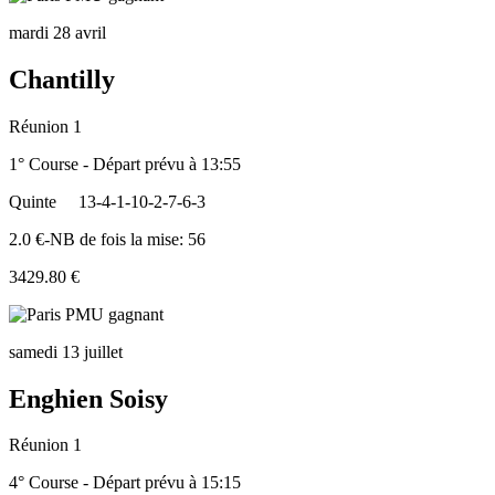
mardi 28 avril
Chantilly
Réunion 1
1° Course - Départ prévu à 13:55
Quinte
13-4-1-10-2-7-6-3
2.0 €-NB de fois la mise: 56
3429.80 €
samedi 13 juillet
Enghien Soisy
Réunion 1
4° Course - Départ prévu à 15:15