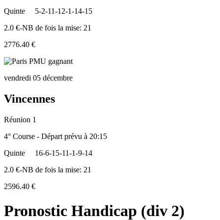
Quinte
5-2-11-12-1-14-15
2.0 €-NB de fois la mise: 21
2776.40 €
vendredi 05 décembre
Vincennes
Réunion 1
4° Course - Départ prévu à 20:15
Quinte
16-6-15-11-1-9-14
2.0 €-NB de fois la mise: 21
2596.40 €
Pronostic Handicap (div 2)