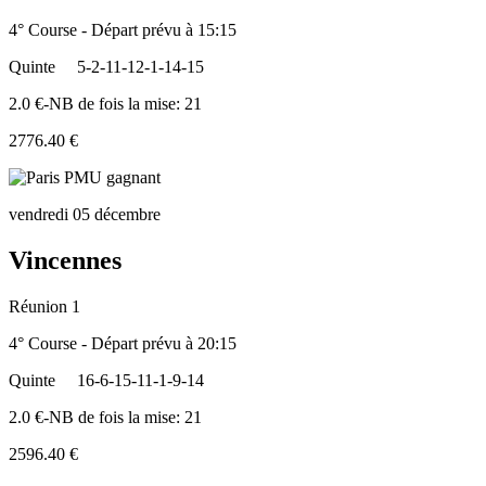
4° Course - Départ prévu à 15:15
Quinte
5-2-11-12-1-14-15
2.0 €-NB de fois la mise: 21
2776.40 €
vendredi 05 décembre
Vincennes
Réunion 1
4° Course - Départ prévu à 20:15
Quinte
16-6-15-11-1-9-14
2.0 €-NB de fois la mise: 21
2596.40 €