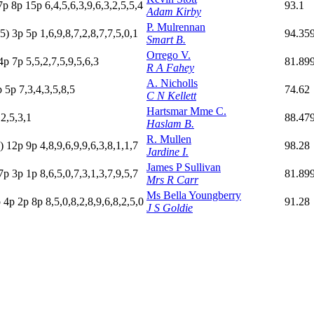
7
p
8
p
15p
6,4,5,6,3,9,6,3,2,5,5,4
93.1
Adam Kirby
P. Mulrennan
5)
3
p
5
p
1,6,9,8,7,2,8,7,7,5,0,1
94.35
Smart B.
Orrego V.
4
p
7
p
5,5,2,7,5,9,5,6,3
81.89
R A Fahey
A. Nicholls
p
5
p
7,3,4,3,5,8,5
74.62
C N Kellett
Hartsmar Mme C.
,2,5,3,1
88.47
Haslam B.
R. Mullen
)
12p
9
p
4,8,9,6,9,9,6,3,8,1,1,7
98.28
Jardine I.
James P Sullivan
7
p
3
p
1
p
8,6,5,0,7,3,1,3,7,9,5,7
81.89
Mrs R Carr
Ms Bella Youngberry
p
4
p
2
p
8
p
8,5,0,8,2,8,9,6,8,2,5,0
91.28
J S Goldie