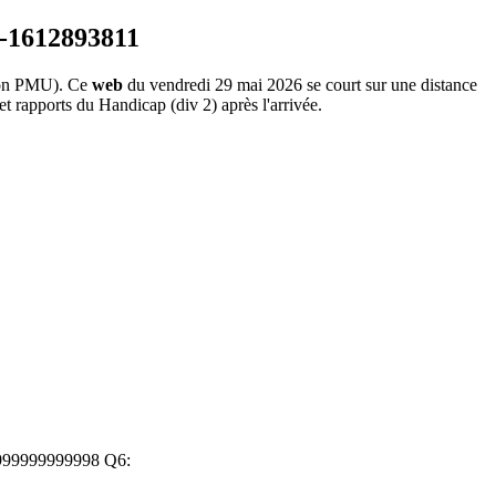
on PMU). Ce
web
du vendredi 29 mai 2026 se court sur une distance
et rapports du Handicap (div 2) après l'arrivée.
999999999998
Q6: