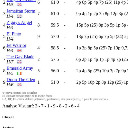
2
6
61.0
-
4
p
6
p
5
p
4
p
7
p
(25)
11p
4
p
H/5
Jamaican Storm
3
7
61.0
-
9
p
4
p
1
p
2
p
3
p
8
p
12p
3
p
(2
H/4
Ziggy's Angel
4
8
59.5
-
15p
5
p
(25)
8
p
3
p
5
p
1
p
5
p
H/4
El Pinto
5
9
57.0
-
13p
7
p
(25)
6
p
7
p
5
p
(24)
2
H/4
Jet Warrior
6
4
58.5
-
1
p
3
p
8
p
5
p
(25)
7
p
19p
9,7
H/4
The Gay Blade
7
2
57.5
-
6
p
2
p
1
p
4
p
1
p
1
p
4
p
7
p
(25
H/7
Emerald Army
8
5
56.0
-
2
p
4
p
5
p
(25)
10p
3
p
7
p
9
p
H/5
Doon The Glen
9
1
51.0
-
2
p
5
p
10p
2
p
8
p
12p
(25)
1
H/6
⊗ cheval portant des oeilllères
E1 chevaux faisant partie de la même écurie
DA, DP, D4 cheval déferré (antérieurs, postérieurs, des quatre pieds), • pour la première fois.
Analyse Visuturf:
3
-
7
-
1
-
9
-
8
-
2
-
6
-
4
Cheval
Jockey