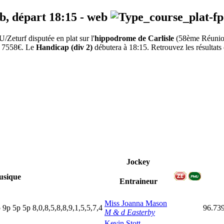
eb, départ
18:15
-
web
eturf disputée en plat sur l'
hippodrome de Carlisle
(58ème Réuni
de 7558€. Le
Handicap (div 2)
débutera à 18:15. Retrouvez les résultats 
Jockey
sique
Entraineur
Miss Joanna Mason
p
9
p
5
p
5
p
8,0,8,5,8,8,9,1,5,5,7,4
96.73
M & d Easterby
Kevin Stott