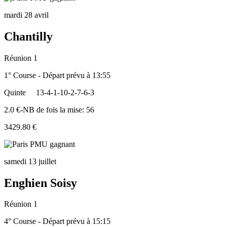
mardi 28 avril
Chantilly
Réunion 1
1° Course - Départ prévu à 13:55
Quinte
13-4-1-10-2-7-6-3
2.0 €-NB de fois la mise: 56
3429.80 €
samedi 13 juillet
Enghien Soisy
Réunion 1
4° Course - Départ prévu à 15:15