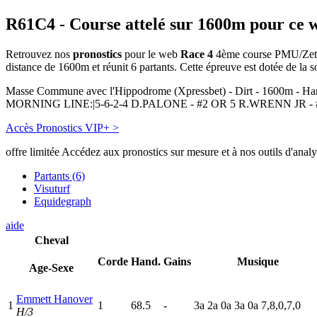
R61C4
- Course attelé sur 1600m pour ce 
Retrouvez nos
pronostics
pour le web
Race 4
4ème course PMU/Zeturf 
distance de 1600m et réunit 6 partants. Cette épreuve est dotée de l
Masse Commune avec l'Hippodrome (Xpressbet) - Dirt - 16
MORNING LINE:|5-6-2-4 D.PALONE - #2 OR 5 R.WRENN JR - 
Accès Pronostics VIP+ >
offre limitée
Accédez aux pronostics sur mesure et à nos outils d'anal
Partants (6)
Visuturf
Equidegraph
aide
Cheval
Corde
Hand.
Gains
Musique
Age-Sexe
Emmett Hanover
1
1
68.5
-
3
a
2
a
0
a
3
a
0
a
7,8,0,7,0
H/3