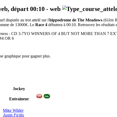
web, départ
00:10
-
web
disputée au trot attelé sur l'
hippodrome de The Meadows
(61ère 
a somme de 13000€. Le
Race 4
débutera à 00:10. Retrouvez les résultats e
00m - Harness - CD 3-7YO WINNERS OF 4 BUT NOT MORE THAN 7
#4 OR 6
yse graphique pour gagner plus.
Jockey
Entraineur
Mike Wilder
Justin Pirillo