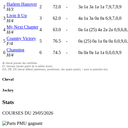
Harlem Hanover
2
2
72.0
-
3
a
1
a
3
a
1
a
1
a
7,9,7,9,9
H/3
Livin It Up
3
3
62.0
-
4
a
1
a
3
a
0
a
0
a
6,9,7,0,0
H/4
My Next Chapter
4
4
63.0
-
0
a
1
a
(25)
4
a
2
a
2
a
0,9,6,8
H/4
Country Victory
5
5
76.5
-
0
a
(25)
0
a
1
a
0
a
0
a
0,0,9,0
F/4
Channing
6
6
74.5
-
0
a
0
a
0
a
1
a
1
a
0,0,0,9,9
H/4
⊗ cheval portant des oeilllères
E1 chevaux faisant partie de la même écurie
DA, DP, D4 cheval déferré (antérieurs, postérieurs, des quatre pieds), • pour la première fois.
Cheval
Jockey
Stats
COURSES DU 29/05/2026