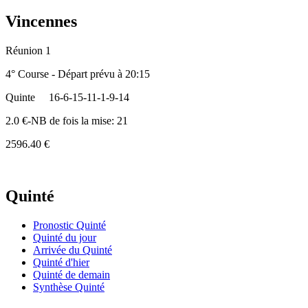
Vincennes
Réunion 1
4° Course - Départ prévu à 20:15
Quinte
16-6-15-11-1-9-14
2.0 €-NB de fois la mise: 21
2596.40 €
Quinté
Pronostic Quinté
Quinté du jour
Arrivée du Quinté
Quinté d'hier
Quinté de demain
Synthèse Quinté