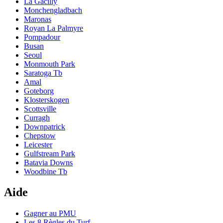
La Gacilly
Monchengladbach
Maronas
Royan La Palmyre
Pompadour
Busan
Seoul
Monmouth Park
Saratoga Tb
Amal
Goteborg
Klosterskogen
Scottsville
Curragh
Downpatrick
Chepstow
Leicester
Gulfstream Park
Batavia Downs
Woodbine Tb
Aide
Gagner au PMU
Les 8 Règles du Turf