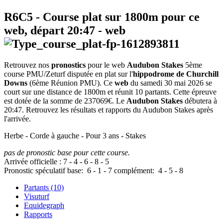
R6C5
- Course plat sur 1800m pour ce
web, départ
20:47
-
web
Retrouvez nos
pronostics
pour le web
Audubon Stakes
5ème
course PMU/Zeturf disputée en plat sur l'
hippodrome de Churchill
Downs
(6ème Réunion PMU). Ce
web
du samedi 30 mai 2026 se
court sur une distance de 1800m et réunit 10 partants. Cette épreuve
est dotée de la somme de 237069€. Le
Audubon Stakes
débutera à
20:47. Retrouvez les résultats et rapports du Audubon Stakes après
l'arrivée.
Herbe - Corde à gauche - Pour 3 ans - Stakes
pas de pronostic base pour cette course.
Arrivée officielle :
7
-
4
-
6
-
8
-
5
Pronostic spéculatif
base:
6
-
1
-
7
complément:
4
-
5
-
8
Partants (10)
Visuturf
Equidegraph
Rapports