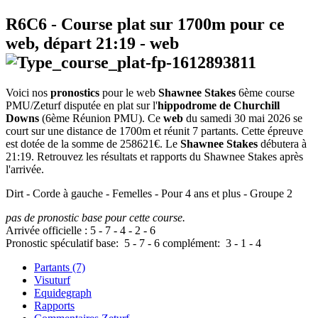
R6C6
- Course plat sur 1700m pour ce
web, départ
21:19
-
web
Voici nos
pronostics
pour le web
Shawnee Stakes
6ème course
PMU/Zeturf disputée en plat sur l'
hippodrome de Churchill
Downs
(6ème Réunion PMU). Ce
web
du samedi 30 mai 2026 se
court sur une distance de 1700m et réunit 7 partants. Cette épreuve
est dotée de la somme de 258621€. Le
Shawnee Stakes
débutera à
21:19. Retrouvez les résultats et rapports du Shawnee Stakes après
l'arrivée.
Dirt - Corde à gauche - Femelles - Pour 4 ans et plus - Groupe 2
pas de pronostic base pour cette course.
Arrivée officielle :
5
-
7
-
4
-
2
-
6
Pronostic spéculatif
base:
5
-
7
-
6
complément:
3
-
1
-
4
Partants (7)
Visuturf
Equidegraph
Rapports