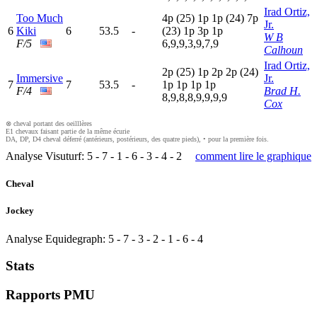
Irad Ortiz,
Too Much
4
p
(25)
1
p
1
p
(24)
7
p
Jr.
6
Kiki
6
53.5
-
(23)
1
p
3
p
1
p
W B
F/5
6,9,9,3,9,7,9
Calhoun
Irad Ortiz,
2
p
(25)
1
p
2
p
2
p
(24)
Immersive
Jr.
7
7
53.5
-
1
p
1
p
1
p
1
p
F/4
Brad H.
8,9,8,8,9,9,9,9
Cox
⊗ cheval portant des oeilllères
E1 chevaux faisant partie de la même écurie
DA, DP, D4 cheval déferré (antérieurs, postérieurs, des quatre pieds), • pour la première fois.
Analyse Visuturf:
5
-
7
-
1
-
6
-
3
-
4
-
2
comment lire le graphique
Cheval
Jockey
Analyse Equidegraph:
5
-
7
-
3
-
2
-
1
-
6
-
4
Stats
Rapports PMU