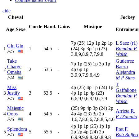
Commentaires Zeturf
aide
Cheval
Jockey
Corde
Hand.
Gains
Musique
Age-Sexe
Entraineu
7
p
(25)
12p
1
p
2
p
1
p
L Saez (r1)
Gin Gin
1
1
54.5
-
(24)
3
p
3
p
1
p
(23)
Brendan P.
F/5
3,8,9,8,9,7,7,9,8
Walsh
Take
Gutierrez
7
p
1
p
(25)
1
p
3
p
1
p
Charge
Baeza
2
2
53.5
-
4
p
6
p
1
p
Omaha
Alejandra
3,9,9,7,9,6,4,9
F/4
M P Sims
T
Miss
4
p
(25)
4
p
1
p
(24)
1
p
Gaffalione
3
Justify
3
53.5
-
4
p
1
p
1
p
4
p
(23)
Brendan P.
F/5
6,6,9,9,6,9,9,6,7,9
Walsh
Majestic
(25)
9
p
4
p
3
p
(24)
2
p
Arrieta R.
4
Oops
4
54.5
-
4
p
4
p
(23)
3
p
2
p
P D'amato
F/6
1,6,7,8,6,6,7,8,8,5,4,6
4
p
1
p
1
p
(25)
1
p
1
p
Splendora
Prat F.
5
5
55.5
-
2
p
2
p
4
p
(24)
2
p
F/5
Bob Baffert
6,9,9,9,9,8,8,6,8,9,8