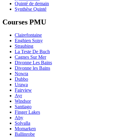
Quinté de demain
Synthèse Quinté
Courses PMU
Clairefontaine
Enghien Soisy
Straubing
La Teste De Buch
Cagnes Sur Mer
Divonne Les Bains
Divonne les Bains
Nowra
Dubbo
Urawa
Fairview
Ayr
Windsor
Santiago
Finger Lakes
Aby
Solvalla
Momarken
Ballinrobe