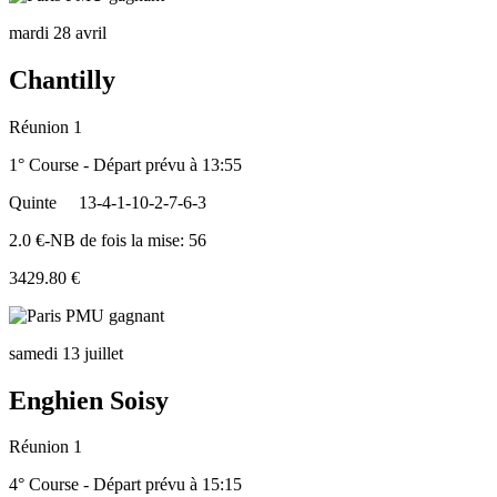
mardi 28 avril
Chantilly
Réunion 1
1° Course - Départ prévu à 13:55
Quinte
13-4-1-10-2-7-6-3
2.0 €-NB de fois la mise: 56
3429.80 €
samedi 13 juillet
Enghien Soisy
Réunion 1
4° Course - Départ prévu à 15:15