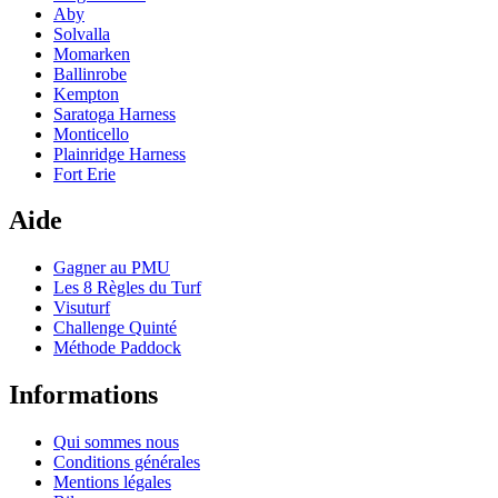
Aby
Solvalla
Momarken
Ballinrobe
Kempton
Saratoga Harness
Monticello
Plainridge Harness
Fort Erie
Aide
Gagner au PMU
Les 8 Règles du Turf
Visuturf
Challenge Quinté
Méthode Paddock
Informations
Qui sommes nous
Conditions générales
Mentions légales