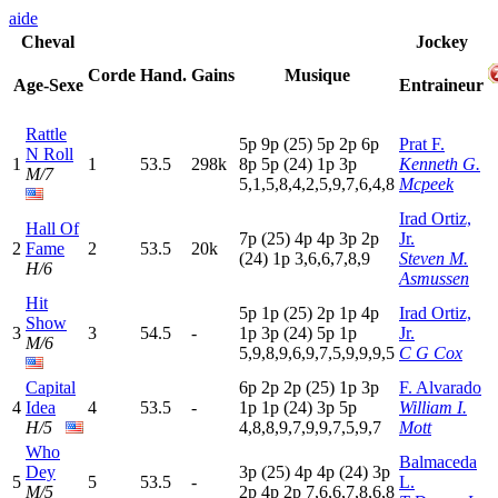
aide
Cheval
Jockey
Corde
Hand.
Gains
Musique
Age-Sexe
Entraineur
Rattle
5
p
9
p
(25)
5
p
2
p
6
p
Prat F.
N Roll
1
1
53.5
298k
8
p
5
p
(24)
1
p
3
p
Kenneth G.
M/7
5,1,5,8,4,2,5,9,7,6,4,8
Mcpeek
Irad Ortiz,
Hall Of
7
p
(25)
4
p
4
p
3
p
2
p
Jr.
2
Fame
2
53.5
20k
(24)
1
p
3,6,6,7,8,9
Steven M.
H/6
Asmussen
Hit
5
p
1
p
(25)
2
p
1
p
4
p
Irad Ortiz,
Show
3
3
54.5
-
1
p
3
p
(24)
5
p
1
p
Jr.
M/6
5,9,8,9,6,9,7,5,9,9,9,5
C G Cox
Capital
6
p
2
p
2
p
(25)
1
p
3
p
F. Alvarado
4
Idea
4
53.5
-
1
p
1
p
(24)
3
p
5
p
William I.
H/5
4,8,8,9,7,9,9,7,5,9,7
Mott
Who
Balmaceda
Dey
3
p
(25)
4
p
4
p
(24)
3
p
5
5
53.5
-
L.
M/5
2
p
4
p
2
p
7,6,6,7,8,6,8