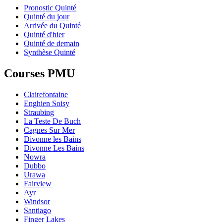
Pronostic Quinté
Quinté du jour
Arrivée du Quinté
Quinté d'hier
Quinté de demain
Synthèse Quinté
Courses PMU
Clairefontaine
Enghien Soisy
Straubing
La Teste De Buch
Cagnes Sur Mer
Divonne les Bains
Divonne Les Bains
Nowra
Dubbo
Urawa
Fairview
Ayr
Windsor
Santiago
Finger Lakes