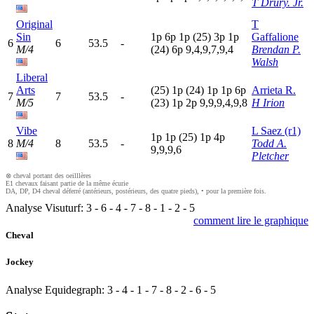
T Drury. Jr.
Original
T
Sin
1
p
6
p
1
p
(25)
3
p
1
p
Gaffalione
6
6
53.5
-
M/4
(24)
6
p
9,4,9,7,9,4
Brendan P.
Walsh
Liberal
Arts
(25)
1
p
(24)
1
p
1
p
6
p
Arrieta R.
7
7
53.5
-
M/5
(23)
1
p
2
p
9,9,9,4,9,8
H Irion
Vibe
L Saez (r1)
1
p
1
p
(25)
1
p
4
p
8
M/4
8
53.5
-
Todd A.
9,9,9,6
Pletcher
⊗ cheval portant des oeilllères
E1 chevaux faisant partie de la même écurie
DA, DP, D4 cheval déferré (antérieurs, postérieurs, des quatre pieds), • pour la première fois.
Analyse Visuturf:
3
-
6
-
4
-
7
-
8
-
1
-
2
-
5
comment lire le graphique
Cheval
Jockey
Analyse Equidegraph:
3
-
4
-
1
-
7
-
8
-
2
-
6
-
5