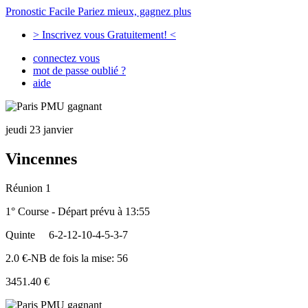
Pronostic Facile
Pariez mieux, gagnez plus
> Inscrivez vous Gratuitement! <
connectez vous
mot de passe oublié ?
aide
jeudi 23 janvier
Vincennes
Réunion 1
1° Course - Départ prévu à 13:55
Quinte
6-2-12-10-4-5-3-7
2.0 €-NB de fois la mise: 56
3451.40 €