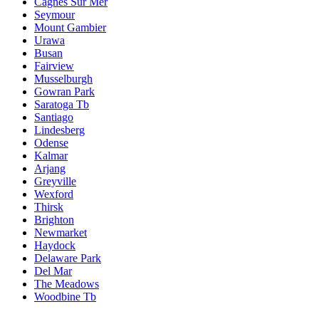
Cagnes Sur Mer
Seymour
Mount Gambier
Urawa
Busan
Fairview
Musselburgh
Gowran Park
Saratoga Tb
Santiago
Lindesberg
Odense
Kalmar
Arjang
Greyville
Wexford
Thirsk
Brighton
Newmarket
Haydock
Delaware Park
Del Mar
The Meadows
Woodbine Tb