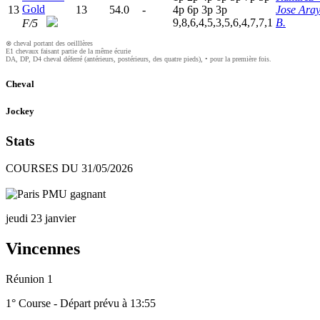
Gold
13
13
54.0
-
4
p
6
p
3
p
3
p
Jose Ara
9,8,6,4,5,3,5,6,4,7,7,1
B.
F/5
⊗ cheval portant des oeilllères
E1 chevaux faisant partie de la même écurie
DA, DP, D4 cheval déferré (antérieurs, postérieurs, des quatre pieds), • pour la première fois.
Cheval
Jockey
Stats
COURSES DU 31/05/2026
jeudi 23 janvier
Vincennes
Réunion 1
1° Course - Départ prévu à 13:55