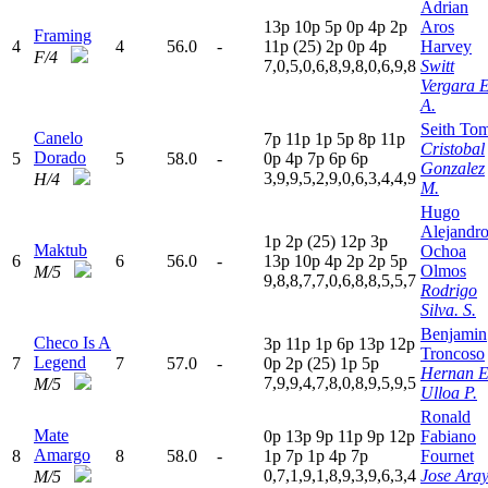
Adrian
13p
10p
5
p
0
p
4
p
2
p
Aros
Framing
4
4
56.0
-
11p
(25)
2
p
0
p
4
p
Harvey
F/4
7,0,5,0,6,8,9,8,0,6,9,8
Switt
Vergara E
A.
Seith To
Canelo
7
p
11p
1
p
5
p
8
p
11p
Cristobal
Dorado
5
5
58.0
-
0
p
4
p
7
p
6
p
6
p
Gonzalez
3,9,9,5,2,9,0,6,3,4,4,9
H/4
M.
Hugo
Alejandr
1
p
2
p
(25)
12p
3
p
Maktub
Ochoa
6
6
56.0
-
13p
10p
4
p
2
p
2
p
5
p
Olmos
M/5
9,8,8,7,7,0,6,8,8,5,5,7
Rodrigo
Silva. S.
Benjamin
Checo Is A
3
p
11p
1
p
6
p
13p
12p
Troncoso
Legend
7
7
57.0
-
0
p
2
p
(25)
1
p
5
p
Hernan E
7,9,9,4,7,8,0,8,9,5,9,5
M/5
Ulloa P.
Ronald
Mate
0
p
13p
9
p
11p
9
p
12p
Fabiano
Amargo
8
8
58.0
-
1
p
7
p
1
p
4
p
7
p
Fournet
0,7,1,9,1,8,9,3,9,6,3,4
Jose Ara
M/5