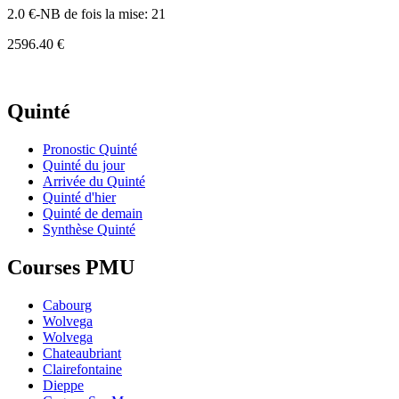
2.0 €-NB de fois la mise: 21
2596.40 €
Quinté
Pronostic Quinté
Quinté du jour
Arrivée du Quinté
Quinté d'hier
Quinté de demain
Synthèse Quinté
Courses PMU
Cabourg
Wolvega
Wolvega
Chateaubriant
Clairefontaine
Dieppe