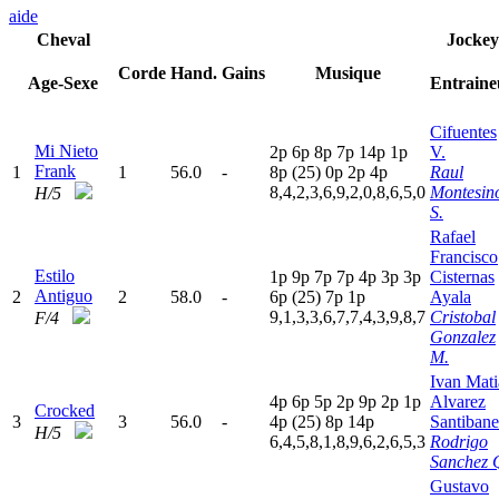
aide
Cheval
Jockey
Corde
Hand.
Gains
Musique
Age-Sexe
Entraine
Cifuentes
Mi Nieto
2
p
6
p
8
p
7
p
14p
1
p
V.
Frank
1
1
56.0
-
8
p
(25)
0
p
2
p
4
p
Raul
8,4,2,3,6,9,2,0,8,6,5,0
Montesin
H/5
S.
Rafael
Francisco
Estilo
1
p
9
p
7
p
7
p
4
p
3
p
3
p
Cisternas
Antiguo
2
2
58.0
-
6
p
(25)
7
p
1
p
Ayala
9,1,3,3,6,7,7,4,3,9,8,7
Cristobal
F/4
Gonzalez
M.
Ivan Mati
4
p
6
p
5
p
2
p
9
p
2
p
1
p
Alvarez
Crocked
3
3
56.0
-
4
p
(25)
8
p
14p
Santiban
H/5
6,4,5,8,1,8,9,6,2,6,5,3
Rodrigo
Sanchez 
Gustavo