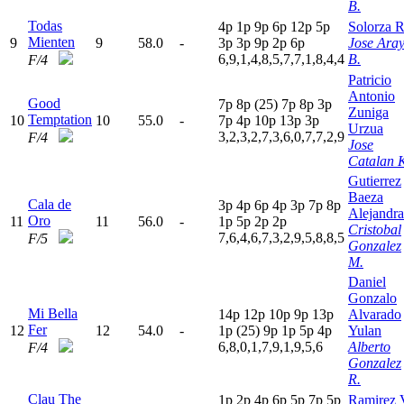
B.
Todas
4
p
1
p
9
p
6
p
12p
5
p
Solorza R
Mienten
9
9
58.0
-
3
p
3
p
9
p
2
p
6
p
Jose Ara
6,9,1,4,8,5,7,7,1,8,4,4
B.
F/4
Patricio
Antonio
Good
7
p
8
p
(25)
7
p
8
p
3
p
Zuniga
Temptation
10
10
55.0
-
7
p
4
p
10p
13p
3
p
Urzua
3,2,3,2,7,3,6,0,7,7,2,9
F/4
Jose
Catalan 
Gutierrez
Baeza
Cala de
3
p
4
p
6
p
4
p
3
p
7
p
8
p
Alejandra
Oro
11
11
56.0
-
1
p
5
p
2
p
2
p
Cristobal
7,6,4,6,7,3,2,9,5,8,8,5
F/5
Gonzalez
M.
Daniel
Gonzalo
Mi Bella
14p
12p
10p
9
p
13p
Alvarado
Fer
12
12
54.0
-
1
p
(25)
9
p
1
p
5
p
4
p
Yulan
6,8,0,1,7,9,1,9,5,6
Alberto
F/4
Gonzalez
R.
Clau The
1
p
2
p
4
p
6
p
5
p
7
p
5
p
Ramirez 