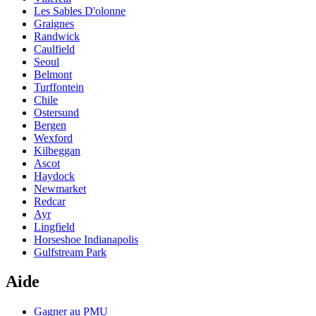
Les Sables D'olonne
Graignes
Randwick
Caulfield
Seoul
Belmont
Turffontein
Chile
Ostersund
Bergen
Wexford
Kilbeggan
Ascot
Haydock
Newmarket
Redcar
Ayr
Lingfield
Horseshoe Indianapolis
Gulfstream Park
Aide
Gagner au PMU