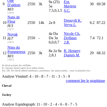
One
9
a
(25)
Ent.
9
2550
3k
30
69.58
D'aldom
5
a
Martens
M/3
7,5,0,1,5
S.C.
1'18"4
Nans de
Depuydt K.
Fleur
10
2550
14k
2
a
8
6.2
87.22
Verva L.
H/3
1'15"7
4
a
D
a
Nicole Ch.
Novak
11
2550
-
D
a
3
a
Delliaux
7.4
72.1
H/7
6,0,0,7
J.R.
1'16"5
Nino du
8
a
2
a
9
a
R. Hemery
Pommereux
12
2550
3k
29
68.32
2,8,1
Dupuis M.
M/3
1'16"4
⊗ cheval portant des oeilllères
E1 chevaux faisant partie de la même écurie
DA, DP, D4 cheval déferré (antérieurs, postérieurs, des quatre pieds), • pour la première fois.
Analyse Visuturf:
4
-
10
-
8
-
7
-
11
-
3
-
5
-
9
comment lire le graphique
Cheval
Jockey
Analyse Equidegraph:
11
-
10
-
2
-
4
-
6
-
8
-
7
-
5