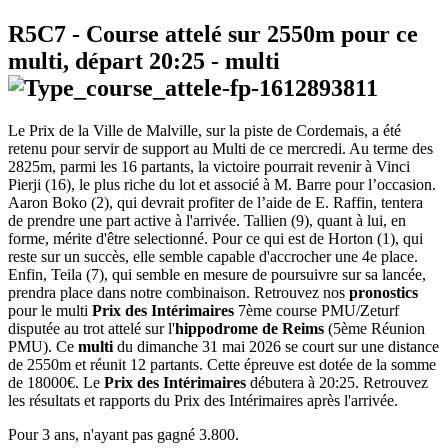
R5C7
- Course attelé sur 2550m pour ce
multi, départ
20:25
-
multi
Le Prix de la Ville de Malville, sur la piste de Cordemais, a été
retenu pour servir de support au Multi de ce mercredi. Au terme des
2825m, parmi les 16 partants, la victoire pourrait revenir à Vinci
Pierji (16), le plus riche du lot et associé à M. Barre pour l’occasion.
Aaron Boko (2), qui devrait profiter de l’aide de E. Raffin, tentera
de prendre une part active à l'arrivée. Tallien (9), quant à lui, en
forme, mérite d'être selectionné. Pour ce qui est de Horton (1), qui
reste sur un succès, elle semble capable d'accrocher une 4e place.
Enfin, Teila (7), qui semble en mesure de poursuivre sur sa lancée,
prendra place dans notre combinaison. Retrouvez nos
pronostics
pour le multi
Prix des Intérimaires
7ème course PMU/Zeturf
disputée au trot attelé sur l'
hippodrome de Reims
(5ème Réunion
PMU). Ce
multi
du dimanche 31 mai 2026 se court sur une distance
de 2550m et réunit 12 partants. Cette épreuve est dotée de la somme
de 18000€. Le
Prix des Intérimaires
débutera à 20:25. Retrouvez
les résultats et rapports du Prix des Intérimaires après l'arrivée.
Pour 3 ans, n'ayant pas gagné 3.800.