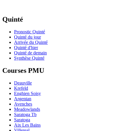
Quinté
Pronostic Quinté
Quinté du jour
Arrivée du Quinté
Quinté d'hier
Quinté de demain
Synthèse Quinté
Courses PMU
Deauville
Krefeld
Enghien Soisy
Argentan
Avenches
Meadowlands
Saratoga Tb
Saratoga
Aix Les Bains
Villereal