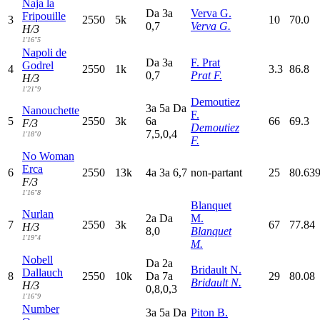
Naja la
D
a
3
a
Verva G.
Fripouille
3
2550
5k
10
70.0
0,7
Verva G.
H/3
1'16"5
Napoli de
D
a
3
a
F. Prat
Godrel
4
2550
1k
3.3
86.8
0,7
Prat F.
H/3
1'21"9
Demoutiez
3
a
5
a
D
a
Nanouchette
F.
5
2550
3k
6
a
66
69.3
F/3
Demoutiez
7,5,0,4
1'18"0
F.
No Woman
Erca
6
2550
13k
4
a
3
a
6,7
non-partant
25
80.63
F/3
1'16"8
Blanquet
Nurlan
2
a
D
a
M.
7
2550
3k
67
77.84
H/3
8,0
Blanquet
1'19"4
M.
Nobell
D
a
2
a
Bridault N.
Dallauch
8
2550
10k
D
a
7
a
29
80.08
Bridault N.
H/3
0,8,0,3
1'16"9
Number
3
a
5
a
D
a
Piton B.