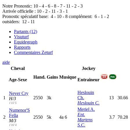
Notre Pronostic:
10
-
4
-
6
-
8
-
7
-
11
-
2
-
3
Arrivée officielle :
10
-
2
-
11
-
3
-
1
Pronostic spéculatif
base:
4
-
10
-
8
complément:
6
-
1
-
2
outsiders:
12
-
11
Partants (12)
Visuturf
Equidegraph
Rapports
Commentaires Zeturf
aide
Cheval
Jockey
Hand.
Gains
Musique
Age-Sexe
Entraineur
Heslouin
Never Cry
1
2550
3k
Ch.
13
30.66
H/3
Heslouin C.
1'15"5
Meriel A.
Numenor'S
Ent.
Fella
2
2550
5k
4
a
6
3.7
70.28
Martens
M/3
S.C.
1'16"4