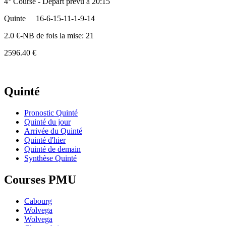
4° Course - Départ prévu à 20:15
Quinte
16-6-15-11-1-9-14
2.0 €-NB de fois la mise: 21
2596.40 €
Quinté
Pronostic Quinté
Quinté du jour
Arrivée du Quinté
Quinté d'hier
Quinté de demain
Synthèse Quinté
Courses PMU
Cabourg
Wolvega
Wolvega