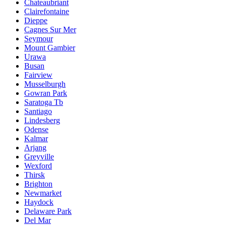
Chateaubriant
Clairefontaine
Dieppe
Cagnes Sur Mer
Seymour
Mount Gambier
Urawa
Busan
Fairview
Musselburgh
Gowran Park
Saratoga Tb
Santiago
Lindesberg
Odense
Kalmar
Arjang
Greyville
Wexford
Thirsk
Brighton
Newmarket
Haydock
Delaware Park
Del Mar