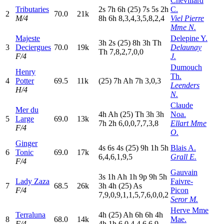
Chevillard
Tributaries
2
s
7
h
6
h
(25)
7
s
5
s
2
h
C.
2
70.0
21k
M/4
8
h
6
h
8,3,4,3,5,8,2,4
Viel Pierre
Mme N.
Majeste
Delepine Y.
3
h
2
s
(25)
8
h
3
h
T
h
3
Deciergues
70.0
19k
Delaunay
T
h
7,8,2,7,0,0
F/4
J.
Dumouch
Henry
Th.
4
Potter
69.5
11k
(25)
7
h
A
h
7
h
3,0,3
Leenders
H/4
N.
Claude
Mer du
4
h
A
h
(25)
T
h
3
h
3
h
Noa.
5
Large
69.0
13k
7
h
2
h
6,0,0,7,7,3,8
Ellart Mme
F/4
O.
Ginger
4
s
6
s
4
s
(25)
9
h
1
h
5
h
Blais A.
6
Tonic
69.0
17k
6,4,6,1,9,5
Grall E.
F/4
Gauvain
3
s
1
h
A
h
1
h
9
p
9
h
5
h
Lady Zaza
Faivre-
7
68.5
26k
3
h
4
h
(25)
A
s
F/4
Picon
7,9,0,9,1,1,5,7,6,0,0,2
Seror M.
Herve Mme
Terraluna
4
h
(25)
A
h
6
h
6
h
4
h
8
68.0
14k
Mae.
F/4
4
h
1
h
6,0,4,4,6,6,9