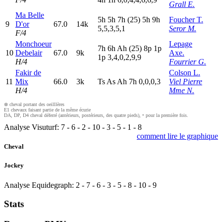
Grall E.
Ma Belle
5
h
5
h
7
h
(25)
5
h
9
h
Foucher T.
9
D'or
67.0
14k
5,5,3,5,1
Seror M.
F/4
Monchoeur
Lepage
7
h
6
h
A
h
(25)
8
p
1
p
10
Debelair
67.0
9k
Axe.
1
p
3,4,0,2,9,9
H/4
Fourrier G.
Fakir de
Colson L.
11
Mix
66.0
3k
T
s
A
s
A
h
7
h
0,0,0,3
Viel Pierre
H/4
Mme N.
⊗ cheval portant des oeilllères
E1 chevaux faisant partie de la même écurie
DA, DP, D4 cheval déferré (antérieurs, postérieurs, des quatre pieds), • pour la première fois.
Analyse Visuturf:
7
-
6
-
2
-
10
-
3
-
5
-
1
-
8
comment lire le graphique
Cheval
Jockey
Analyse Equidegraph:
2
-
7
-
6
-
3
-
5
-
8
-
10
-
9
Stats