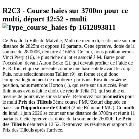
R2C3
- Course haies sur 3700m pour ce
multi, départ
12:52
-
multi
Ce Prix de la Ville de Malville, Multi de mercredi, se dispute sur une
distance de 2825m et oppose 16 partants. Cette épreuve, dotée de la
somme de 28 000€, démarre à 16h55. Ce jour, nous positionnerons
Vinci Pierji (16), le plus riche du lot et associé à M. Barre pour
l’occasion, devant Aaron Boko (2), qui devrait profiter de l’aide de
E. Raffin, et qui se présente comme une base solide avant le coup.
Puis, nous sélectionnerons Tallien (9), en forme et qui donc
comptera logiquement de nombreux partisans. Ensuite en 4ème
position, nous mettrons Horton (1), qui reste sur un succès. Pour
finir, nous avons fait le choix de retenir Teila (7), qui semble en
mesure de poursuivre sur sa lancée. Retrouvez nos
pronostics
pour
le multi
Prix des Tilleuls
3ème course PMU/Zeturf disputée en
haies sur l'
hippodrome de Cholet
(2nde Réunion PMU). Ce
multi
du lundi 1 juin 2026 se court sur une distance de 3700m et réunit 11
partants. Cette épreuve est dotée de la somme de 26000€. Le
Prix
des Tilleuls
débutera à 12:52. Retrouvez les résultats et rapports du
Prix des Tilleuls après l'arrivée.