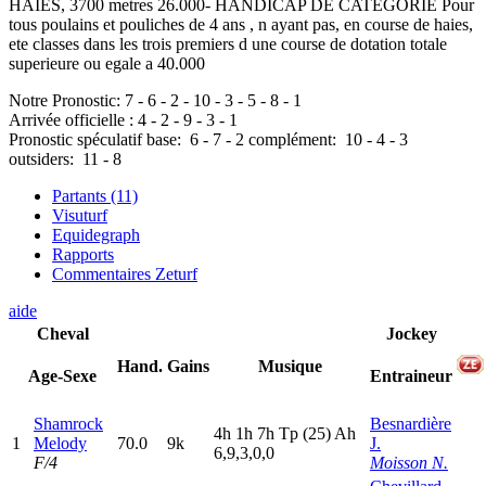
HAIES, 3700 metres 26.000- HANDICAP DE CATEGORIE Pour
tous poulains et pouliches de 4 ans , n ayant pas, en course de haies,
ete classes dans les trois premiers d une course de dotation totale
superieure ou egale a 40.000
Notre Pronostic:
7
-
6
-
2
-
10
-
3
-
5
-
8
-
1
Arrivée officielle :
4
-
2
-
9
-
3
-
1
Pronostic spéculatif
base:
6
-
7
-
2
complément:
10
-
4
-
3
outsiders:
11
-
8
Partants (11)
Visuturf
Equidegraph
Rapports
Commentaires Zeturf
aide
Cheval
Jockey
Hand.
Gains
Musique
Age-Sexe
Entraineur
Shamrock
Besnardière
4
h
1
h
7
h
T
p
(25)
A
h
1
Melody
70.0
9k
J.
6,9,3,0,0
F/4
Moisson N.