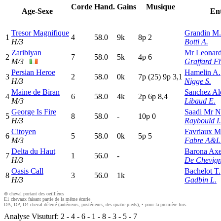
Corde
Hand.
Gains
Musique
Age-Sexe
En
Tresor Magnifique
Grandin M.
1
4
58.0
9k
8
p
2
H/3
Botti A.
Zaribiyan
Mr Leonar
2
7
58.0
5k
4
p
6
M/3
Graffard F
Persian Heroe
Hamelin A.
3
2
58.0
0k
7
p
(25)
9
p
3,1
H/3
Nigge S.
Maine de Biran
Sanchez Al
4
6
58.0
4k
2
p
6
p
8,4
M/3
Libaud E.
George Is Fire
Saadi Mr N
5
8
58.0
-
10p
0
H/3
Raybould I.
Citoyen
Favriaux M
6
5
58.0
0k
5
p
5
M/3
Fabre A&L
Delta du Haut
Barona Axe
7
1
56.0
-
H/3
De Chevign
Oasis Call
Bachelot T.
8
3
56.0
1k
H/3
Gadbin L.
⊗ cheval portant des oeilllères
E1 chevaux faisant partie de la même écurie
DA, DP, D4 cheval déferré (antérieurs, postérieurs, des quatre pieds), • pour la première fois.
Analyse Visuturf:
2
-
4
-
6
-
1
-
8
-
3
-
5
-
7