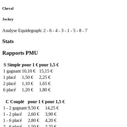
Cheval
Jockey
Analyse Equidegraph:
2
-
6
-
4
-
3
-
1
-
5
-
8
-
7
Stats
Rapports PMU
S
Simple
pour 1 €
pour 1,5 €
1
gagnant
10,10 €
15,15 €
1
placé
1,50 €
2,25 €
2
placé
1,10 €
1,65 €
6
placé
1,20 €
1,80 €
C
Couplé
pour 1 €
pour 1,5 €
1 - 2
gagnant
9,50 €
14,25 €
1 - 2
placé
2,60 €
3,90 €
1 - 6
placé
2,80 €
4,20 €
2 - 6
placé
1,50 €
2,25 €