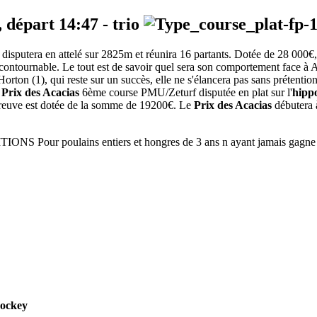
, départ
14:47
-
trio
isputera en attelé sur 2825m et réunira 16 partants. Dotée de 28 000€, c
ncontournable. Le tout est de savoir quel sera son comportement face à Aa
ton (1), qui reste sur un succès, elle ne s'élancera pas sans prétention
o
Prix des Acacias
6ème course PMU/Zeturf disputée en plat sur l'
hipp
épreuve est dotée de la somme de 19200€. Le
Prix des Acacias
débutera à
 Pour poulains entiers et hongres de 3 ans n ayant jamais gagne
ockey