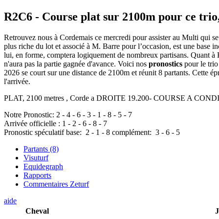
R2C6
- Course plat sur 2100m pour ce trio
Retrouvez nous à Cordemais ce mercredi pour assister au Multi qui se d
plus riche du lot et associé à M. Barre pour l’occasion, est une base i
lui, en forme, comptera logiquement de nombreux partisans. Quant à Hor
n'aura pas la partie gagnée d'avance. Voici nos
pronostics
pour le tri
2026 se court sur une distance de 2100m et réunit 8 partants. Cette 
l'arrivée.
PLAT, 2100 metres , Corde a DROITE 19.200- COURSE A CONDITIONS
Notre Pronostic:
2
-
4
-
6
-
3
-
1
-
8
-
5
-
7
Arrivée officielle :
1
-
2
-
6
-
8
-
7
Pronostic spéculatif
base:
2
-
1
-
8
complément:
3
-
6
-
5
Partants (8)
Visuturf
Equidegraph
Rapports
Commentaires Zeturf
aide
Cheval
J