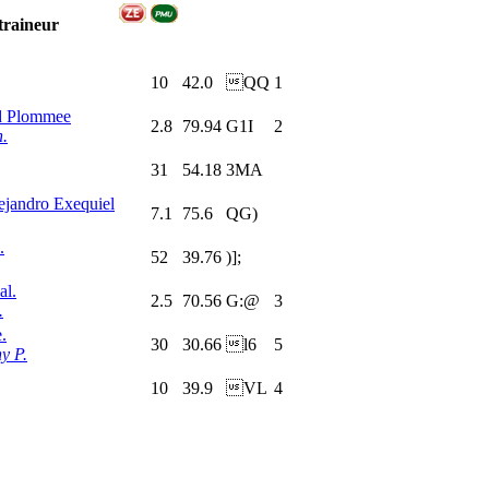
traineur
10
42.0
QQ
1
d Plommee
2.8
79.94
G1I
2
h.
31
54.18
3MA
ejandro Exequiel
7.1
75.6
QG)
.
52
39.76
)];
al.
2.5
70.56
G:@
3
.
.
30
30.66
l6
5
y P.
10
39.9
VL
4