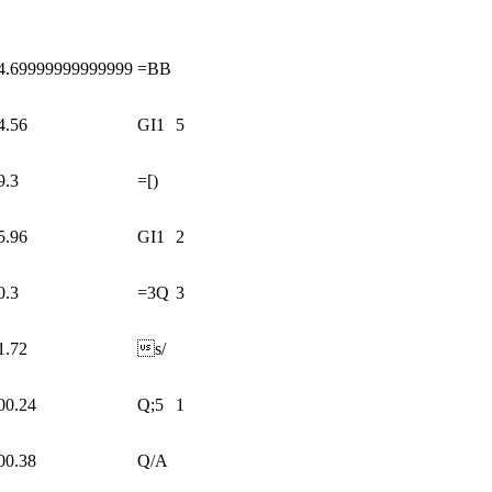
4.69999999999999
=BB
4.56
GI1
5
9.3
=[)
5.96
GI1
2
0.3
=3Q
3
1.72
s/
00.24
Q;5
1
00.38
Q/A