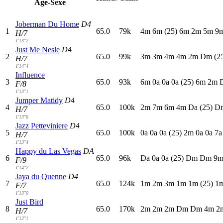
Age-Sexe
Joberman Du Home
D4
1
65.0
79k
4
m
6
m
(25)
6
m
2
m
5
m
9
H/7
1'13"2
Just Me Nesle
D4
2
65.0
99k
3
m
3
m
4
m
4
m
2
m
D
m
(2
H/7
1'14"4
Influence
3
65.0
93k
6
m
0
a
0
a
0
a
(25)
6
m
2
m
F/8
1'13"1
Jumper Matidy
D4
4
65.0
100k
2
m
7
m
6
m
4
m
D
a
(25)
D
H/7
1'13"6
Jazz Petteviniere
D4
5
65.0
100k
0
a
0
a
0
a
(25)
2
m
0
a
0
a
7
H/7
1'13"4
Happy du Las Vegas
DA
6
65.0
96k
D
a
0
a
0
a
(25)
D
m
D
m
9
F/9
1'14"2
Jaya du Quenne
D4
7
65.0
124k
1
m
2
m
3
m
1
m
1
m
(25)
1
F/7
1'13"0
Just Bird
8
65.0
170k
2
m
2
m
2
m
D
m
D
m
4
m
2
H/7
1'12"1