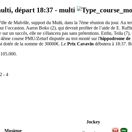
ulti, départ
18:37
-
multi
ille de Malville, support du Multi, dans la 7ème réunion du jour. Au te
our l’occasion. Aaron Boko (2), qui devrait profiter de l’aide de E. Raffin
te sur un succès, elle ne s'élancera pas sans prétentions. Enfin, Teila (
4ème course PMU/Zeturf disputée au trot monté sur l'
hippodrome de 
 est dotée de la somme de 30000€. Le
Prix Cavavin
débutera à 18:37. Ret
 105.000.
2
-
4
Jockey
Musique