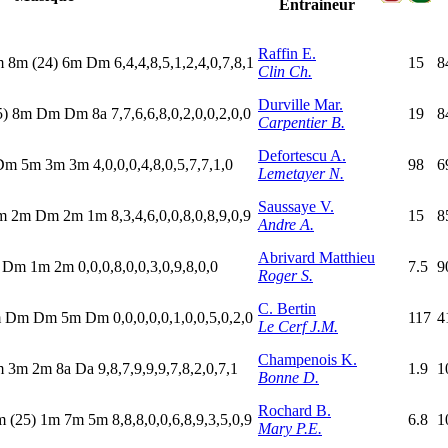
Entraineur
Raffin E.
m
8
m
(24)
6
m
D
m
6,4,4,8,5,1,2,4,0,7,8,1
15
8
Clin Ch.
Durville Mar.
5)
8
m
D
m
D
m
8
a
7,7,6,6,8,0,2,0,0,2,0,0
19
8
Carpentier B.
Defortescu A.
D
m
5
m
3
m
3
m
4,0,0,0,4,8,0,5,7,7,1,0
98
6
Lemetayer N.
Saussaye V.
m
2
m
D
m
2
m
1
m
8,3,4,6,0,0,8,0,8,9,0,9
15
8
Andre A.
Abrivard Matthieu
a
D
m
1
m
2
m
0,0,0,8,0,0,3,0,9,8,0,0
7.5
9
Roger S.
C. Bertin
m
D
m
D
m
5
m
D
m
0,0,0,0,0,1,0,0,5,0,2,0
117
4
Le Cerf J.M.
Champenois K.
m
3
m
2
m
8
a
D
a
9,8,7,9,9,9,7,8,2,0,7,1
1.9
1
Bonne D.
Rochard B.
m
(25)
1
m
7
m
5
m
8,8,8,0,0,6,8,9,3,5,0,9
6.8
1
Mary P.E.