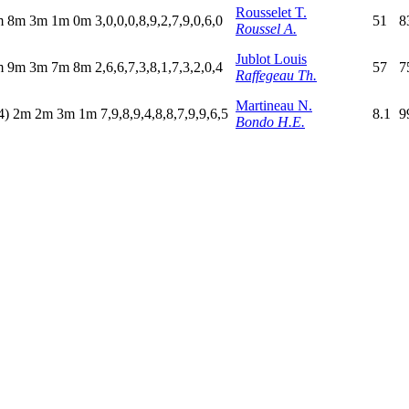
Rousselet T.
m
8
m
3
m
1
m
0
m
3,0,0,0,8,9,2,7,9,0,6,0
51
8
Roussel A.
Jublot Louis
m
9
m
3
m
7
m
8
m
2,6,6,7,3,8,1,7,3,2,0,4
57
7
Raffegeau Th.
Martineau N.
4)
2
m
2
m
3
m
1
m
7,9,8,9,4,8,8,7,9,9,6,5
8.1
9
Bondo H.E.