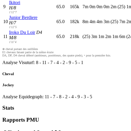
Ikitori
9
65.0
165k
7
m
0
m
0
m
0
m
2
m
(25)
1
H/8
1'12"7
Junior Berdiere
10
65.0
182k
8
m
4
m
4
m
3
m
(25)
7
m
2
H/7
1'12"5
Iroko Du Loir
D4
11
65.0
218k
(25)
3
m
1
m
2
m
1
m
6
m
(2
M/8
1'11"4
⊗ cheval portant des oeilllères
E1 chevaux faisant partie de la même écurie
DA, DP, D4 cheval déferré (antérieurs, postérieurs, des quatre pieds), • pour la première fois.
Analyse Visuturf:
8
-
11
-
7
-
4
-
2
-
9
-
5
-
1
Cheval
Jockey
Analyse Equidegraph:
11
-
7
-
8
-
2
-
4
-
9
-
3
-
5
Stats
Rapports PMU