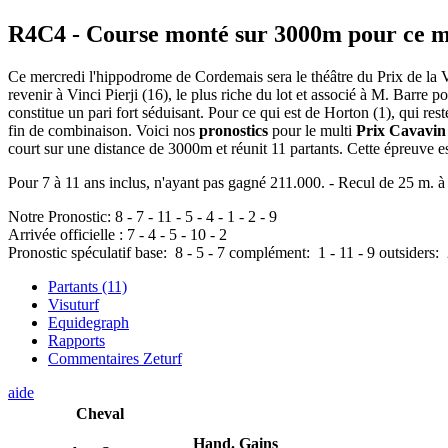
R4C4
- Course monté sur 3000m pour ce m
Ce mercredi l'hippodrome de Cordemais sera le théâtre du Prix de la V
revenir à Vinci Pierji (16), le plus riche du lot et associé à M. Barre p
constitue un pari fort séduisant. Pour ce qui est de Horton (1), qui res
fin de combinaison. Voici nos
pronostics
pour le multi
Prix Cavavin
court sur une distance de 3000m et réunit 11 partants. Cette épreuve
Pour 7 à 11 ans inclus, n'ayant pas gagné 211.000. - Recul de 25 m. à
Notre Pronostic:
8
-
7
-
11
-
5
-
4
-
1
-
2
-
9
Arrivée officielle :
7
-
4
-
5
-
10
-
2
Pronostic spéculatif
base:
8
-
5
-
7
complément:
1
-
11
-
9
outsiders:
Partants (11)
Visuturf
Equidegraph
Rapports
Commentaires Zeturf
aide
Cheval
Hand.
Gains