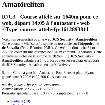
Amatöreliten
R7C3
- Course attelé sur 1640m pour ce
web, départ
14:05
à l'autostart -
web
Voici nos
pronostics
pour le web
JCS Security - Amatöreliten
3ème course PMU/Zeturf disputée au trot attelé sur l'
hippodrome
de Solvalla
(7ème Réunion PMU). Ce
web
du dimanche 31 mai
2026 se court sur une distance de 1640m et réunit 10 partants. Cette
épreuve est dotée de la somme de 30268€. Le
JCS Security -
Amatöreliten
débutera à 14:05. Retrouvez les résultats et rapports
du JCS Security - Amatöreliten après l'arrivée.
Sable - Corde à gauche - Autostart - Pour 3 ans et plus - Ayant
gagné entre 9.200 € et 32.200 € - Amateurs
pas de pronostic base pour cette course.
Arrivée officielle :
2
-
8
-
10
-
6
-
7
Pronostic spéculatif
base:
10
-
1
-
3
complément:
2
-
7
-
8
Partants (10)