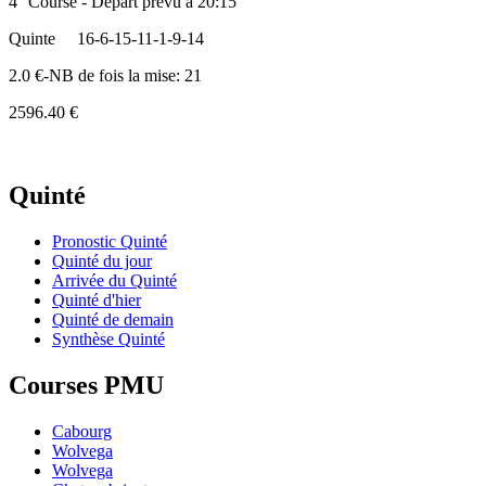
4° Course - Départ prévu à 20:15
Quinte
16-6-15-11-1-9-14
2.0 €-NB de fois la mise: 21
2596.40 €
Quinté
Pronostic Quinté
Quinté du jour
Arrivée du Quinté
Quinté d'hier
Quinté de demain
Synthèse Quinté
Courses PMU
Cabourg
Wolvega
Wolvega