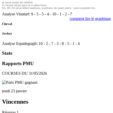
⊗ cheval portant des oeilllères
E1 chevaux faisant partie de la même écurie
DA, DP, D4 cheval déferré (antérieurs, postérieurs, des quatre pieds), • pour la première fois.
Analyse Visuturf:
9
-
3
-
5
-
4
-
10
-
1
-
2
-
7
comment lire le graphique
Cheval
Jockey
Analyse Equidegraph:
10
-
2
-
7
-
3
-
8
-
5
-
1
-
4
Stats
Rapports PMU
COURSES DU 31/05/2026
jeudi 23 janvier
Vincennes
Réunion 1