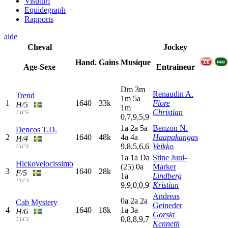
Visuturf
Equidegraph
Rapports
aide
Cheval
Jockey
Hand.
Gains
Musique
Age-Sexe
Entraineur
D
m
3
m
Renaudin A.
Trend
1
m
5
a
1
1640
33k
Fiore
H/5
1
m
Christian
1'11"5
0,7,9,5,9
1
a
2
a
5
a
Benzon N.
Dencos T.D.
2
1640
48k
4
a
4
a
Haapakangas
H/4
9,8,5,6,6
Veikko
1'11"3
1
a
1
a
D
a
Stine Juul-
Hickovelocissimo
(25)
0
a
Marker
3
1640
28k
F/5
1
a
Lindberg
1'12"5
9,9,0,0,9
Kristian
Andreas
0
a
2
a
2
a
Cab Mystery
Geineder
4
1640
18k
1
a
3
a
H/6
Gorski
0,8,8,9,7
1'14"1
Kenneth