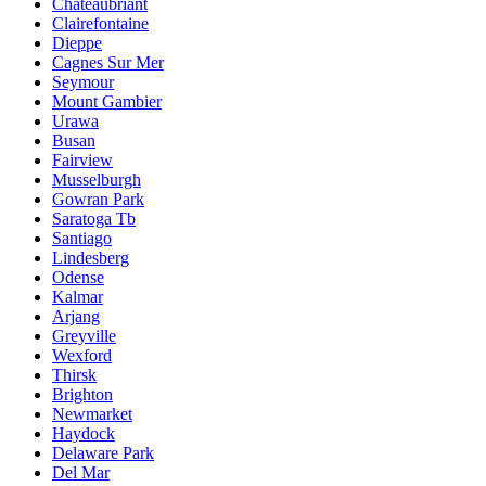
Chateaubriant
Clairefontaine
Dieppe
Cagnes Sur Mer
Seymour
Mount Gambier
Urawa
Busan
Fairview
Musselburgh
Gowran Park
Saratoga Tb
Santiago
Lindesberg
Odense
Kalmar
Arjang
Greyville
Wexford
Thirsk
Brighton
Newmarket
Haydock
Delaware Park
Del Mar