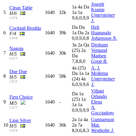
Joseph
1
a
4
a
D
a
Clean Table
Kramp
5
1640
32k
1
a
1
a
H/6
Untersteiner
9,6,0,9,9
1'12"6
J.
D
a
D
a
Heli
Cocktail Brodda
6
1640
39k
1
a
D
a
2
a
Haapasalo
F/4
0,0,9,0,8
Johansson N.
1'14"6
3
a
2
a
Q
a
Drolsum
Nagoia
(25)
2
a
Vemund
7
1640
30k
H/5
D
a
Madsen
1'12"7
7,8,8,0
Goop B.
4
a
(25)
A. J.
Due Due
D
a
1
a
1
a
Mollema
8
1640
58k
H/5
(24)
4
a
Untersteiner
1'11"3
6,0,9,9,6
J.
Villani
D
a
1
a
Orlando
First Choice
(25)
1
a
9
1640
-
Elena
M/5
1
a
1
a
A.
1'12"7
0,9,9,9,9
Gocciadoro
2
a
1
a
4
a
Gunnarsson
Lion Silver
10
1640
36k
2
a
7
a
Mat.
H/5
8,9,6,8,3
Westholm J.
1'12"4