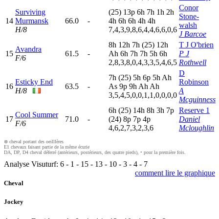
Conor
Surviving
(25)
13p
6
h
7
h
1
h
2
h
Stone-
14
Murmansk
66.0
-
4
h
6
h
6
h
4
h
4
h
walsh
H/8
7,4,3,9,8,6,4,4,6,6,0,6
J Barcoe
8
h
12h
7
h
(25)
12h
T J O'brien
Avandra
15
61.5
-
A
h
6
h
7
h
7
h
5
h
6
h
P J
F/6
2,8,3,8,0,4,3,3,5,4,6,5
Rothwell
D
7
h
(25)
5
h
6
p
5
h
A
h
Esticky End
Robinson
16
63.5
-
A
s
9
p
9
h
A
h
A
h
H/8
A
3,5,4,5,0,0,1,1,0,0,0,0
Mcguinness
6
h
(25)
14h
8
h
3
h
7
p
Reserve 1
Cool Summer
17
71.0
-
(24)
8
p
7
p
4
p
Daniel
F/6
4,6,2,7,3,2,3,6
Mcloughlin
⊗ cheval portant des oeilllères
E1 chevaux faisant partie de la même écurie
DA, DP, D4 cheval déferré (antérieurs, postérieurs, des quatre pieds), • pour la première fois.
Analyse Visuturf:
6
-
1
-
15
-
13
-
10
-
3
-
4
-
7
comment lire le graphique
Cheval
Jockey