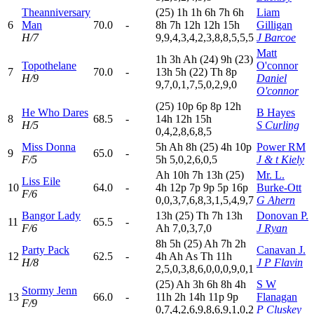
Theanniversary
(25)
1
h
1
h
6
h
7
h
6
h
Liam
6
Man
70.0
-
8
h
7
h
12h
12h
15h
Gilligan
H/7
9,9,4,3,4,2,3,8,8,5,5,5
J Barcoe
Matt
1
h
3
h
A
h
(24)
9
h
(23)
Topothelane
O'connor
7
70.0
-
13h
5
h
(22)
T
h
8
p
H/9
Daniel
9,7,0,1,7,5,0,2,9,0
O'connor
(25)
10p
6
p
8
p
12h
He Who Dares
B Hayes
8
68.5
-
14h
12h
15h
H/5
S Curling
0,4,2,8,6,8,5
Miss Donna
5
h
A
h
8
h
(25)
4
h
10p
Power RM
9
65.0
-
F/5
5
h
5,0,2,6,0,5
J & t Kiely
A
h
10h
7
h
13h
(25)
Mr. L.
Liss Eile
10
64.0
-
4
h
12p
7
p
9
p
5
p
16p
Burke-Ott
F/6
0,0,3,7,6,8,3,1,5,4,9,7
G Ahern
Bangor Lady
13h
(25)
T
h
7
h
13h
Donovan P.
11
65.5
-
F/6
A
h
7,0,3,7,0
J Ryan
8
h
5
h
(25)
A
h
7
h
2
h
Party Pack
Canavan J.
12
62.5
-
4
h
A
h
A
s
T
h
11h
H/8
J P Flavin
2,5,0,3,8,6,0,0,0,9,0,1
(25)
A
h
3
h
6
h
8
h
4
h
S W
Stormy Jenn
13
66.0
-
11h
2
h
14h
11p
9
p
Flanagan
F/9
0,7,4,2,6,9,8,6,9,1,0,2
P Cluskey