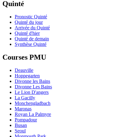
Quinté
Pronostic Quinté
Quinté du jour
Arrivée du Quinté
Quinté d'hier
Quinté de demain
Synthèse Quinté
Courses PMU
Deauville
Hoppegarten
Divonne les Bains
Divonne Les Bains
Le Lion D'angers
La Gacilly
Monchengladbach
Maronas
Royan La Palmyre
Pompadour
Busan
Seoul
Monmouth Park