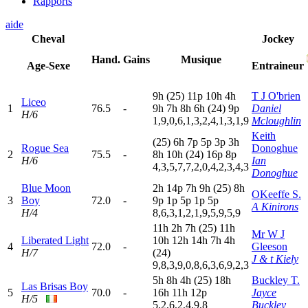
Rapports
aide
Cheval
Jockey
Hand.
Gains
Musique
Age-Sexe
Entraineur
9
h
(25)
11p
10h
4
h
T J O'brien
Liceo
1
76.5
-
9
h
7
h
8
h
6
h
(24)
9
p
Daniel
H/6
1,9,0,6,1,3,2,4,1,3,1,9
Mcloughlin
Keith
(25)
6
h
7
p
5
p
3
p
3
h
Rogue Sea
Donoghue
2
75.5
-
8
h
10h
(24)
16p
8
p
H/6
Ian
4,3,5,7,7,2,0,4,2,3,4,3
Donoghue
Blue Moon
2
h
14p
7
h
9
h
(25)
8
h
OKeeffe S.
3
Boy
72.0
-
9
p
1
p
5
p
1
p
5
p
A Kinirons
H/4
8,6,3,1,2,1,9,5,9,5,9
11h
2
h
7
h
(25)
11h
Mr W J
Liberated Light
10h
12h
14h
7
h
4
h
4
72.0
-
Gleeson
H/7
(24)
J & t Kiely
9,8,3,9,0,8,6,3,6,9,2,3
5
h
8
h
4
h
(25)
18h
Buckley T.
Las Brisas Boy
5
70.0
-
16h
11h
12p
Jayce
H/5
5,2,6,2,4,9,8
Buckley