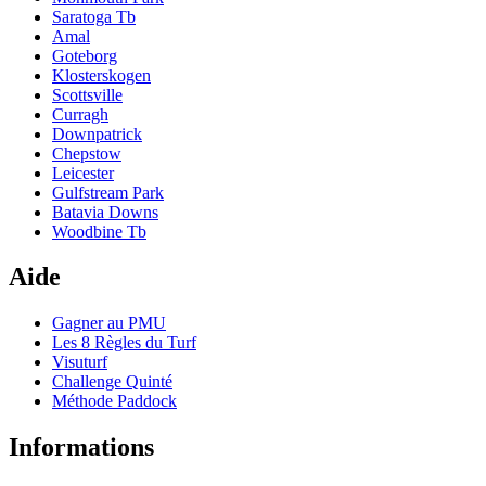
Saratoga Tb
Amal
Goteborg
Klosterskogen
Scottsville
Curragh
Downpatrick
Chepstow
Leicester
Gulfstream Park
Batavia Downs
Woodbine Tb
Aide
Gagner au PMU
Les 8 Règles du Turf
Visuturf
Challenge Quinté
Méthode Paddock
Informations