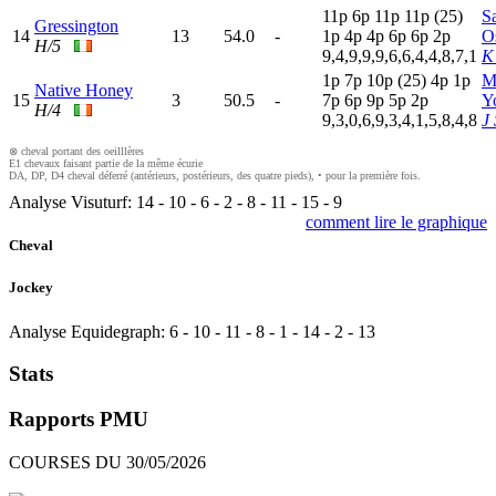
11p
6
p
11p
11p
(25)
Sa
Gressington
14
13
54.0
-
1
p
4
p
4
p
6
p
6
p
2
p
O
H/5
9,4,9,9,9,6,6,4,4,8,7,1
K
1
p
7
p
10p
(25)
4
p
1
p
M
Native Honey
15
3
50.5
-
7
p
6
p
9
p
5
p
2
p
Y
H/4
9,3,0,6,9,3,4,1,5,8,4,8
J
⊗ cheval portant des oeilllères
E1 chevaux faisant partie de la même écurie
DA, DP, D4 cheval déferré (antérieurs, postérieurs, des quatre pieds), • pour la première fois.
Analyse Visuturf:
14
-
10
-
6
-
2
-
8
-
11
-
15
-
9
comment lire le graphique
Cheval
Jockey
Analyse Equidegraph:
6
-
10
-
11
-
8
-
1
-
14
-
2
-
13
Stats
Rapports PMU
COURSES DU 30/05/2026