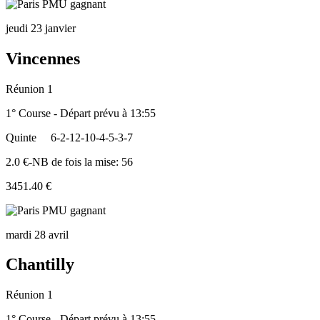
jeudi 23 janvier
Vincennes
Réunion 1
1° Course - Départ prévu à 13:55
Quinte
6-2-12-10-4-5-3-7
2.0 €-NB de fois la mise: 56
3451.40 €
mardi 28 avril
Chantilly
Réunion 1
1° Course - Départ prévu à 13:55