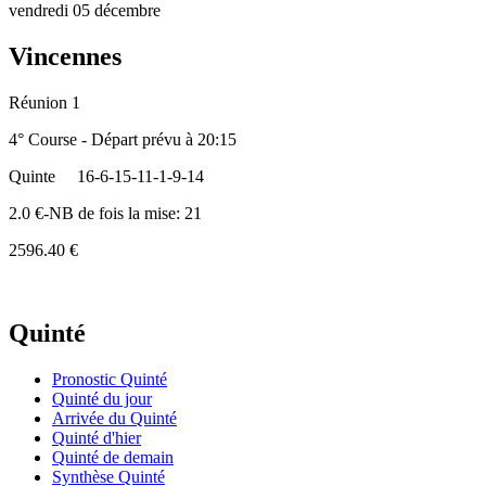
vendredi 05 décembre
Vincennes
Réunion 1
4° Course - Départ prévu à 20:15
Quinte
16-6-15-11-1-9-14
2.0 €-NB de fois la mise: 21
2596.40 €
Quinté
Pronostic Quinté
Quinté du jour
Arrivée du Quinté
Quinté d'hier
Quinté de demain
Synthèse Quinté