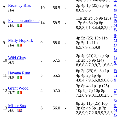
Recency Bias
2
p
4
p
1
p
(25)
2
p
4
p
A
7
10
56.5
-
H/4
8,6,9,8,6
B
D
11p
2
p
2
p
3
p
9
p
(25)
Fivethousandtoone
P
8
14
58.5
-
17p
6
p
6
p
2
p
8
p
H/8
M
9,8,8,7,1,3,4,4,8,2,9,5
E
R
4
p
5
p
(25)
13p
11p
Marty Hopkirk
M
9
9
58.0
-
2
p
5
p
1
p
11p
H/4
D
6,5,7,9,8,5,9,9
L
2
p
4
p
(25)
2
p
2
p
3
p
Wild Clary
L
10
8
57.5
-
1
p
2
p
3
p
9
p
(24)
H/4
R
8,6,8,8,7,9,8,7,1,6,6,8
6
p
2
p
(25)
6
p
3
p
1
p
E
Havana Rum
11
5
55.5
-
4
p
4
p
2
p
1
p
4
p
Ti
H/6
4,8,4,7,9,6,6,8,9,6,8,8
R
3
p
8
p
4
p
1
p
1
p
(25)
Grant Wood
T
12
4
57.5
-
10p
9
p
7
p
10p
8
p
H/7
P
7,2,6,9,9,0,1,3,0,2,5,8
S
8
p
2
p
11p
(25)
10p
Mister Sox
K
13
6
56.0
-
3
p
8
p
4
p
5
p
1
p
7
p
H/6
M
2,8,9,0,7,2,6,5,9,3,8,3
E