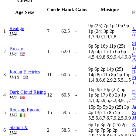
Cheval
Corde
Hand.
Gains
Musique
Age-Sexe
E
9
p
(25)
7
p
1
p
10p
9
p
Realign
J
1
7
62.5
-
1
p
(24)
3
p
2
p
H/4
H
1,3,9,0,1,9,7,8
S
6
p
5
p
16p
11p
(25)
Brosay
T
2
1
62.0
-
12p
4
p
1
p
1
p
6
p
6
p
H/4
C
4,5,4,9,8,6,9,9,4,4,9,8
P
Lu
9
p
6
p
2
p
14p
(25)
Jordan Electrics
R
3
11
60.5
-
14p
8
p
11p
8
p
5
p
15p
H/10
P
1,4,8,6,6,2,9,2,5,5,1,5
J
16p
9
p
10p
(25)
5
p
Dark Cloud Rising
D
4
12
60.5
-
1
p
5
p
17p
8
p
2
p
1
p
H/4
D
4,1,0,5,9,5,3,2,8,9,1,7
15p
5
p
5
p
2
p
(25)
3
p
J
Rousing Encore
5
15
59.5
-
4
p
13p
1
p
8
p
5
p
Su
H/6
5,5,5,8,7,6,7,9,2,5,9,9
M
6
p
1
p
3
p
2
p
(25)
2
p
K
Station X
6
2
58.5
-
2
p
4
p
7
p
5
p
2
p
S
H/4
4,9,7,8,8,8,6,3,5,8,9,9
S