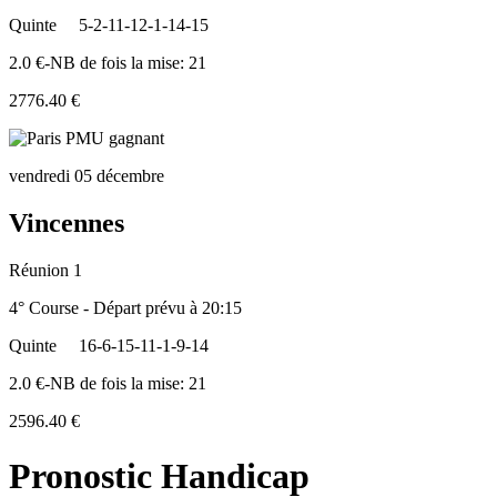
Quinte
5-2-11-12-1-14-15
2.0 €-NB de fois la mise: 21
2776.40 €
vendredi 05 décembre
Vincennes
Réunion 1
4° Course - Départ prévu à 20:15
Quinte
16-6-15-11-1-9-14
2.0 €-NB de fois la mise: 21
2596.40 €
Pronostic Handicap