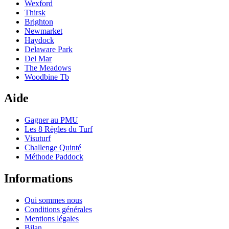
Wexford
Thirsk
Brighton
Newmarket
Haydock
Delaware Park
Del Mar
The Meadows
Woodbine Tb
Aide
Gagner au PMU
Les 8 Règles du Turf
Visuturf
Challenge Quinté
Méthode Paddock
Informations
Qui sommes nous
Conditions générales
Mentions légales
Bilan