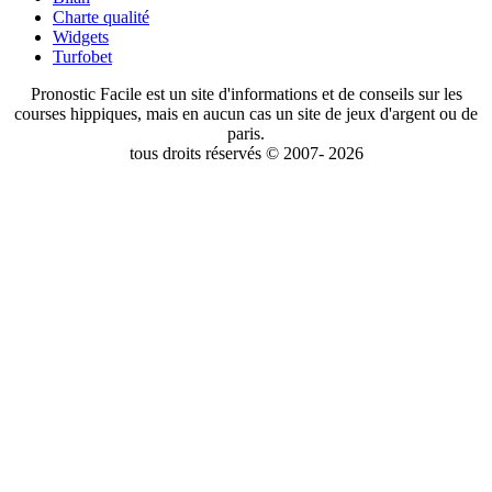
Charte qualité
Widgets
Turfobet
Pronostic Facile est un site d'informations et de conseils sur les
courses hippiques, mais en aucun cas un site de jeux d'argent ou de
paris.
tous droits réservés © 2007- 2026