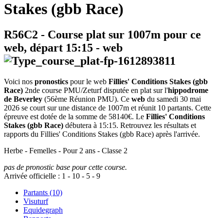
Stakes (gbb Race)
R56C2
- Course plat sur 1007m pour ce
web, départ
15:15
-
web
Voici nos
pronostics
pour le web
Fillies' Conditions Stakes (gbb
Race)
2nde course PMU/Zeturf disputée en plat sur l'
hippodrome
de Beverley
(56ème Réunion PMU). Ce
web
du samedi 30 mai
2026 se court sur une distance de 1007m et réunit 10 partants. Cette
épreuve est dotée de la somme de 58140€. Le
Fillies' Conditions
Stakes (gbb Race)
débutera à 15:15. Retrouvez les résultats et
rapports du Fillies' Conditions Stakes (gbb Race) après l'arrivée.
Herbe - Femelles - Pour 2 ans - Classe 2
pas de pronostic base pour cette course.
Arrivée officielle :
1
-
10
-
5
-
9
Partants (10)
Visuturf
Equidegraph