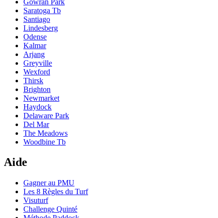
Gowran Park
Saratoga Tb
Santiago
Lindesberg
Odense
Kalmar
Arjang
Greyville
Wexford
Thirsk
Brighton
Newmarket
Haydock
Delaware Park
Del Mar
The Meadows
Woodbine Tb
Aide
Gagner au PMU
Les 8 Règles du Turf
Visuturf
Challenge Quinté
Méthode Paddock