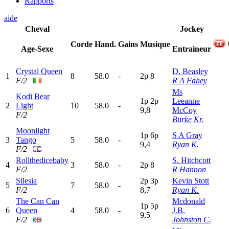
Rapports
aide
Cheval
Jockey
Corde
Hand.
Gains
Musique
Age-Sexe
Entraineur
Crystal Queen
D. Beasley
1
8
58.0
-
2
p
8
F/2
R A Fahey
Ms
Kodi Bear
1
p
2
p
Leeanne
2
Light
10
58.0
-
9,8
McCoy
F/2
Burke Kr.
Moonlight
1
p
6
p
S A Gray
3
Tango
5
58.0
-
9,4
Ryan K.
F/2
Rollthedicebaby
S. Hitchcott
4
3
58.0
-
2
p
8
F/2
R Hannon
Silesia
2
p
3
p
Kevin Stott
5
7
58.0
-
F/2
8,7
Ryan K.
The Can Can
Mcdonald
1
p
5
p
6
Queen
4
58.0
-
J.B.
9,5
F/2
Johnston C.