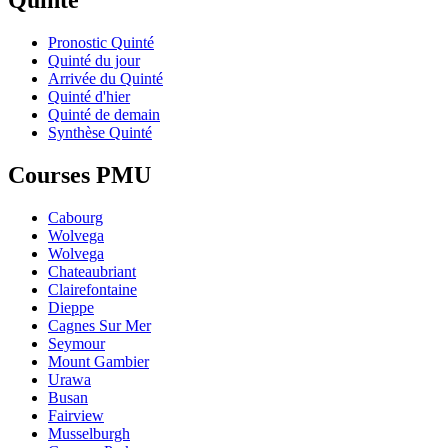
Pronostic Quinté
Quinté du jour
Arrivée du Quinté
Quinté d'hier
Quinté de demain
Synthèse Quinté
Courses PMU
Cabourg
Wolvega
Wolvega
Chateaubriant
Clairefontaine
Dieppe
Cagnes Sur Mer
Seymour
Mount Gambier
Urawa
Busan
Fairview
Musselburgh