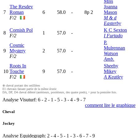
Miss
The Resdev
Joanna
7
Roman
6
58.0
-
8
p
2
Mason
F/2
M & d
Easterby
Cornish Pol
K C Sexton
8
1
57.0
-
F/2
I Furtado
P.
Cosmic
Mulrennan
9
Mystery
2
57.0
-
Watson
F/2
Amb.
Roots In
Sheehy
10
Touche
9
57.0
-
Mikey
F/2
A Keatley
⊗ cheval portant des oeilllères
E1 chevaux faisant partie de la même écurie
DA, DP, D4 cheval déferré (antérieurs, postérieurs, des quatre pieds), • pour la première fois.
Analyse Visuturf:
6
-
2
-
1
-
5
-
3
-
4
-
9
-
7
comment lire le graphique
Cheval
Jockey
Analyse Equidegraph:
2
-
4
-
5
-
1
-
3
-
6
-
7
-
9