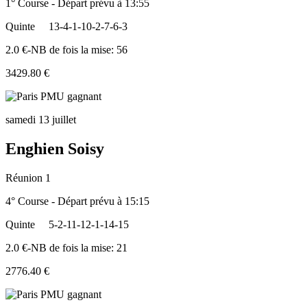
1° Course - Départ prévu à 13:55
Quinte
13-4-1-10-2-7-6-3
2.0 €-NB de fois la mise: 56
3429.80 €
samedi 13 juillet
Enghien Soisy
Réunion 1
4° Course - Départ prévu à 15:15
Quinte
5-2-11-12-1-14-15
2.0 €-NB de fois la mise: 21
2776.40 €