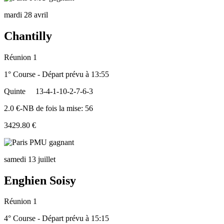
mardi 28 avril
Chantilly
Réunion 1
1° Course - Départ prévu à 13:55
Quinte
13-4-1-10-2-7-6-3
2.0 €-NB de fois la mise: 56
3429.80 €
samedi 13 juillet
Enghien Soisy
Réunion 1
4° Course - Départ prévu à 15:15