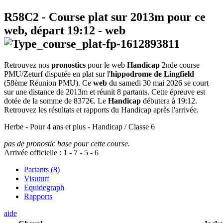
R58C2
- Course plat sur 2013m pour ce
web, départ
19:12
-
web
Retrouvez nos
pronostics
pour le web
Handicap
2nde course
PMU/Zeturf disputée en plat sur l'
hippodrome de Lingfield
(58ème Réunion PMU). Ce
web
du samedi 30 mai 2026 se court
sur une distance de 2013m et réunit 8 partants. Cette épreuve est
dotée de la somme de 8372€. Le
Handicap
débutera à 19:12.
Retrouvez les résultats et rapports du Handicap après l'arrivée.
Herbe - Pour 4 ans et plus - Handicap / Classe 6
pas de pronostic base pour cette course.
Arrivée officielle :
1
-
7
-
5
-
6
Partants (8)
Visuturf
Equidegraph
Rapports
aide