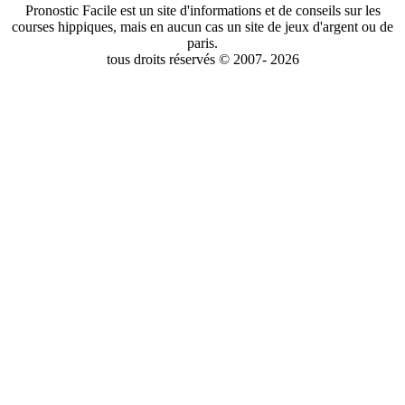
Pronostic Facile est un site d'informations et de conseils sur les
courses hippiques, mais en aucun cas un site de jeux d'argent ou de
paris.
tous droits réservés © 2007- 2026