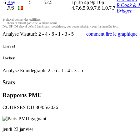
6
Bay
5
52.5
-
1
p
3
p
4
p
9
p
10p
R Cook & J
F/6
4,7,6,5,9,9,7,6,1,0,7,7
Bridger
⊗ cheval portant des oeilllères
E1 chevaux faisant partie de la même écurie
DA, DP, D4 cheval déferré (antérieurs, postérieurs, des quatre pieds), • pour la première fois.
Analyse Visuturf:
2
-
4
-
6
-
1
-
3
-
5
comment lire le graphique
Cheval
Jockey
Analyse Equidegraph:
2
-
6
-
1
-
4
-
3
-
5
Stats
Rapports PMU
COURSES DU 30/05/2026
jeudi 23 janvier