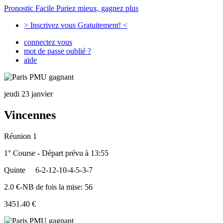
Pronostic Facile
Pariez mieux, gagnez plus
> Inscrivez vous Gratuitement! <
connectez vous
mot de passe oublié ?
aide
jeudi 23 janvier
Vincennes
Réunion 1
1° Course - Départ prévu à 13:55
Quinte
6-2-12-10-4-5-3-7
2.0 €-NB de fois la mise: 56
3451.40 €