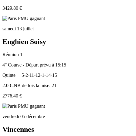
3429.80 €
samedi 13 juillet
Enghien Soisy
Réunion 1
4° Course - Départ prévu à 15:15
Quinte
5-2-11-12-1-14-15
2.0 €-NB de fois la mise: 21
2776.40 €
vendredi 05 décembre
Vincennes