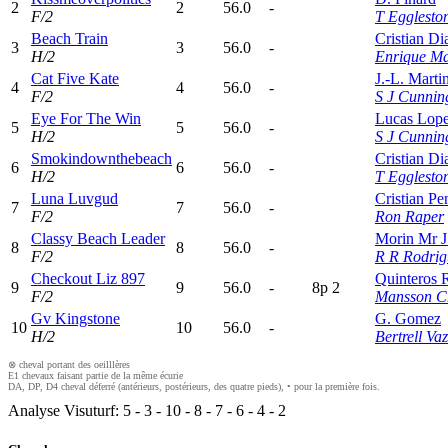
2
2
56.0
-
F/2
T Egglesto
Beach Train
Cristian Di
3
3
56.0
-
H/2
Enrique Ma
Cat Five Kate
J.-L. Marti
4
4
56.0
-
F/2
S J Cunni
Eye For The Win
Lucas Lope
5
5
56.0
-
H/2
S J Cunni
Smokindownthebeach
Cristian Di
6
6
56.0
-
H/2
T Egglesto
Luna Luvgud
Cristian Pe
7
7
56.0
-
F/2
Ron Raper
Classy Beach Leader
Morin Mr J
8
8
56.0
-
F/2
R R Rodrig
Checkout Liz 897
Quinteros 
9
9
56.0
-
8
p
2
F/2
Mansson Ch
Gv Kingstone
G. Gomez
10
10
56.0
-
H/2
Bertrell Vaz
⊗ cheval portant des oeilllères
E1 chevaux faisant partie de la même écurie
DA, DP, D4 cheval déferré (antérieurs, postérieurs, des quatre pieds), • pour la première fois.
Analyse Visuturf:
5
-
3
-
10
-
8
-
7
-
6
-
4
-
2