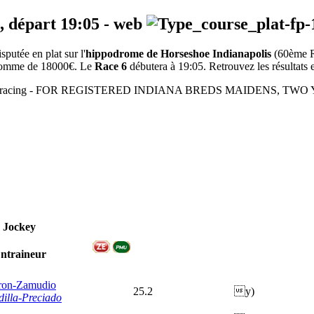
, départ
19:05
-
web
utée en plat sur l'
hippodrome de Horseshoe Indianapolis
(60ème 
a somme de 18000€. Le
Race 6
débutera à 19:05. Retrouvez les résultats e
 - Flat racing - FOR REGISTERED INDIANA BREDS MAIDENS, TWO 
Jockey
ntraineur
ron-Zamudio
25.2
y)
dilla-Preciado