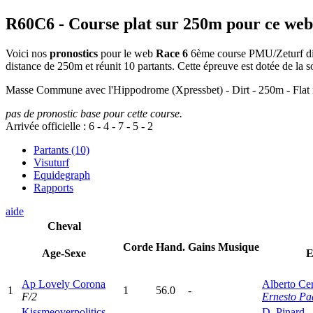
R60C6
- Course plat sur 250m pour ce web
Voici nos
pronostics
pour le web
Race 6
6ème course PMU/Zeturf disp
distance de 250m et réunit 10 partants. Cette épreuve est dotée de l
Masse Commune avec l'Hippodrome (Xpressbet) - Dirt - 250m
pas de pronostic base pour cette course.
Arrivée officielle :
6
-
4
-
7
-
5
-
2
Partants (10)
Visuturf
Equidegraph
Rapports
aide
Cheval
Corde
Hand.
Gains
Musique
Age-Sexe
E
Ap Lovely Corona
Alberto Ce
1
1
56.0
-
F/2
Ernesto Pa
Kissmeoverpolitics
D. Pinard