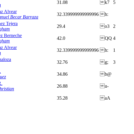
31.08
k7
5
n
az Alvear
32.339999999999996
h:
nuel Becar Barraza
nez Tejera
29.4
o3
2
ngham
z Berneche
42.0
QQ
4
ngham
az Alvear
32.339999999999996
h:
1
n
naloza
32.76
g;
3
.
34.86
b@
uez
R.
26.88
u-
ristian
35.28
aA