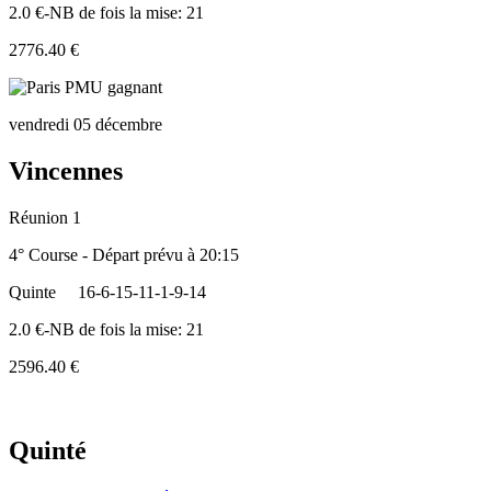
2.0 €-NB de fois la mise: 21
2776.40 €
vendredi 05 décembre
Vincennes
Réunion 1
4° Course - Départ prévu à 20:15
Quinte
16-6-15-11-1-9-14
2.0 €-NB de fois la mise: 21
2596.40 €
Quinté