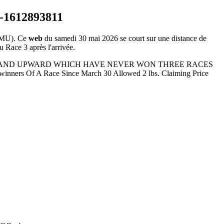
PMU). Ce
web
du samedi 30 mai 2026 se court sur une distance de
u Race 3 après l'arrivée.
YEARS OLD AND UPWARD WHICH HAVE NEVER WON THREE RACES
 Of A Race Since March 30 Allowed 2 lbs. Claiming Price