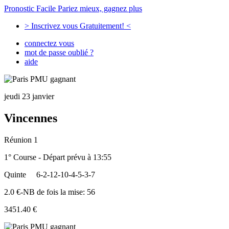
Pronostic Facile
Pariez mieux, gagnez plus
> Inscrivez vous Gratuitement! <
connectez vous
mot de passe oublié ?
aide
jeudi 23 janvier
Vincennes
Réunion 1
1° Course - Départ prévu à 13:55
Quinte
6-2-12-10-4-5-3-7
2.0 €-NB de fois la mise: 56
3451.40 €