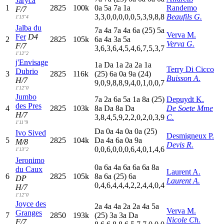
Jaryca
1
2825
100k
0
a
5
a
7
a
1
a
Randemo
F/7
3,3,0,0,0,0,0,5,3,9,8,8
Beaufils G.
1'13"4
Jalba du
7
a
4
a
7
a
4
a
6
a
(25)
5
a
Verva M.
Fer
D4
2
2825
105k
6
a
4
a
3
a
5
a
Verva G.
F/7
3,6,3,6,4,5,4,6,7,5,3,7
1'12"2
j'Envisage
1
a
D
a
1
a
2
a
2
a
1
a
Terry Di Cicco
Dubrio
3
2825
116k
(25)
6
a
0
a
9
a
(24)
Buisson A.
H/7
9,0,9,8,8,9,4,0,1,0,0,7
1'12"0
Jumbo
7
a
2
a
6
a
5
a
1
a
8
a
(25)
Depuydt K.
des Pres
4
2825
103k
8
a
D
a
8
a
D
a
De Soete Mme
H/7
3,8,4,5,9,2,2,0,2,0,3,9
C.
1'11"9
D
a
0
a
4
a
0
a
0
a
(25)
Ivo Sived
Desmigneux P.
5
2825
104k
D
a
4
a
6
a
0
a
9
a
M/8
Devis R.
0,0,6,0,0,0,6,4,0,1,4,6
1'13"2
Jeronimo
0
a
6
a
4
a
6
a
6
a
6
a
8
a
du Caux
Laurent A.
6
2825
105k
8
a
6
a
(25)
6
a
DP
Laurent A.
0,4,6,4,4,4,2,2,4,4,0,4
H/7
1'12"0
Joyce des
2
a
4
a
4
a
2
a
2
a
4
a
5
a
Verva M.
Granges
7
2850
193k
(25)
3
a
3
a
D
a
Nicole Ch.
F/7