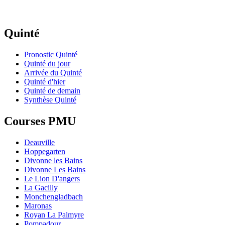
Quinté
Pronostic Quinté
Quinté du jour
Arrivée du Quinté
Quinté d'hier
Quinté de demain
Synthèse Quinté
Courses PMU
Deauville
Hoppegarten
Divonne les Bains
Divonne Les Bains
Le Lion D'angers
La Gacilly
Monchengladbach
Maronas
Royan La Palmyre
Pompadour