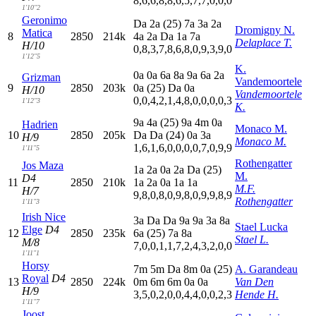
8,6,6,8,8,6,5,7,7,0,0,0
1'10"2
Geronimo
D
a
2
a
(25)
7
a
3
a
2
a
Dromigny N.
Matica
8
2850
214k
4
a
2
a
D
a
1
a
7
a
Delaplace T.
H/10
0,8,3,7,8,6,8,0,9,3,9,0
1'12"5
K.
0
a
0
a
6
a
8
a
9
a
6
a
2
a
Grizman
Vandemoortele
9
2850
203k
0
a
(25)
D
a
0
a
H/10
Vandemoortele
0,0,4,2,1,4,8,0,0,0,0,3
1'12"3
K.
9
a
4
a
(25)
9
a
4
m
0
a
Hadrien
Monaco M.
10
2850
205k
D
a
D
a
(24)
0
a
3
a
H/9
Monaco M.
1,6,1,6,0,0,0,0,7,0,9,9
1'11"5
Rothengatter
Jos Maza
1
a
2
a
0
a
2
a
D
a
(25)
M.
D4
11
2850
210k
1
a
2
a
0
a
1
a
1
a
M.F.
H/7
9,8,0,8,0,9,8,0,9,9,8,9
Rothengatter
1'11"3
Irish Nice
3
a
D
a
D
a
9
a
9
a
3
a
8
a
Stael Lucka
Elge
D4
12
2850
235k
6
a
(25)
7
a
8
a
Stael L.
M/8
7,0,0,1,1,7,2,4,3,2,0,0
1'11"1
Horsy
7
m
5
m
D
a
8
m
0
a
(25)
A. Garandeau
Royal
D4
13
2850
224k
0
m
6
m
6
m
0
a
0
a
Van Den
H/9
3,5,0,2,0,0,4,4,0,0,2,3
Hende H.
1'11"7
Joost