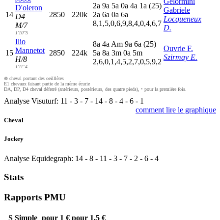
Gelormini
2
a
9
a
5
a
0
a
4
a
1
a
(25)
D'oleron
Gabriele
14
2850
220k
2
a
6
a
0
a
6
a
D4
Locqueneux
8,1,5,0,6,9,8,4,0,4,6,7
M/7
D.
1'10"5
Ilio
8
a
4
a
A
m
9
a
6
a
(25)
Ouvrie F.
Mannetot
15
2850
224k
5
a
8
a
3
m
0
a
5
m
Szirmay E.
H/8
2,6,0,1,4,5,2,7,0,5,9,2
1'11"4
⊗ cheval portant des oeilllères
E1 chevaux faisant partie de la même écurie
DA, DP, D4 cheval déferré (antérieurs, postérieurs, des quatre pieds), • pour la première fois.
Analyse Visuturf:
11
-
3
-
7
-
14
-
8
-
4
-
6
-
1
comment lire le graphique
Cheval
Jockey
Analyse Equidegraph:
14
-
8
-
11
-
3
-
7
-
2
-
6
-
4
Stats
Rapports PMU
S
Simple
pour 1 €
pour 1,5 €