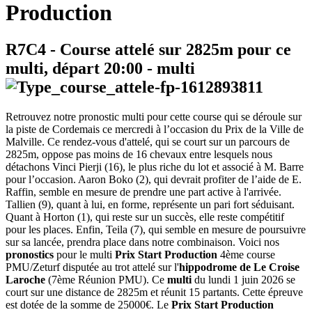
Production
R7C4
- Course attelé sur 2825m pour ce
multi, départ
20:00
-
multi
Retrouvez notre pronostic multi pour cette course qui se déroule sur
la piste de Cordemais ce mercredi à l’occasion du Prix de la Ville de
Malville. Ce rendez-vous d'attelé, qui se court sur un parcours de
2825m, oppose pas moins de 16 chevaux entre lesquels nous
détachons Vinci Pierji (16), le plus riche du lot et associé à M. Barre
pour l’occasion. Aaron Boko (2), qui devrait profiter de l’aide de E.
Raffin, semble en mesure de prendre une part active à l'arrivée.
Tallien (9), quant à lui, en forme, représente un pari fort séduisant.
Quant à Horton (1), qui reste sur un succès, elle reste compétitif
pour les places. Enfin, Teila (7), qui semble en mesure de poursuivre
sur sa lancée, prendra place dans notre combinaison. Voici nos
pronostics
pour le multi
Prix Start Production
4ème course
PMU/Zeturf disputée au trot attelé sur l'
hippodrome de Le Croise
Laroche
(7ème Réunion PMU). Ce
multi
du lundi 1 juin 2026 se
court sur une distance de 2825m et réunit 15 partants. Cette épreuve
est dotée de la somme de 25000€. Le
Prix Start Production