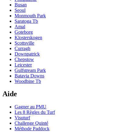
Busan
Seoul
Monmouth Park
Saratoga Tb
Amal
Goteborg
Klosterskogen
Scottsville
Curragh
Downpatrick
Chepstow
Leicester
Gulfstream Park
Batavia Downs
Woodbine Tb
Aide
Gagner au PMU
Les 8 Règles du Turf
Visuturf
Challenge Quinté
Méthode Paddock