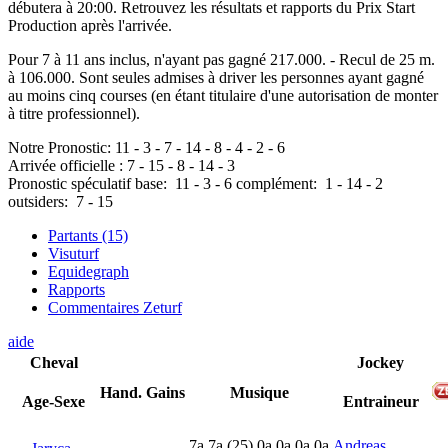
débutera à 20:00. Retrouvez les résultats et rapports du Prix Start
Production après l'arrivée.
Pour 7 à 11 ans inclus, n'ayant pas gagné 217.000. - Recul de 25 m.
à 106.000. Sont seules admises à driver les personnes ayant gagné
au moins cinq courses (en étant titulaire d'une autorisation de monter
à titre professionnel).
Notre Pronostic:
11
-
3
-
7
-
14
-
8
-
4
-
2
-
6
Arrivée officielle :
7
-
15
-
8
-
14
-
3
Pronostic spéculatif
base:
11
-
3
-
6
complément:
1
-
14
-
2
outsiders:
7
-
15
Partants (15)
Visuturf
Equidegraph
Rapports
Commentaires Zeturf
aide
Cheval
Jockey
Hand.
Gains
Musique
Age-Sexe
Entraineur
7
a
7
a
(25)
0
a
0
a
0
a
0
a
Andreas