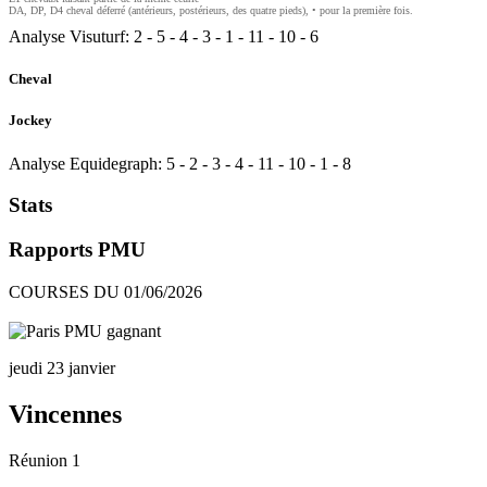
DA, DP, D4 cheval déferré (antérieurs, postérieurs, des quatre pieds), • pour la première fois.
Analyse Visuturf:
2
-
5
-
4
-
3
-
1
-
11
-
10
-
6
Cheval
Jockey
Analyse Equidegraph:
5
-
2
-
3
-
4
-
11
-
10
-
1
-
8
Stats
Rapports PMU
COURSES DU 01/06/2026
jeudi 23 janvier
Vincennes
Réunion 1