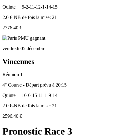
Quinte
5-2-11-12-1-14-15
2.0 €-NB de fois la mise: 21
2776.40 €
vendredi 05 décembre
Vincennes
Réunion 1
4° Course - Départ prévu à 20:15
Quinte
16-6-15-11-1-9-14
2.0 €-NB de fois la mise: 21
2596.40 €
Pronostic Race 3