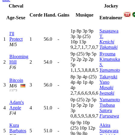
Cheval
Jockey
Corde
Hand.
Gains
Musique
Age-Sexe
Entraineur
1
p
8
p
3
p
9
p
Sasagawa
I'll
3
p
3
p
(25)
T.
1
Protect
1
56.0
-
10p
13p
Kenichi
M/5
9,2,7,1,7,7,0,7
Takatsuki
9
p
(25)
9
p
5
p
Ryouma
Blooming
7
p
2
p
2
p
2
p
Kimatsuka
2
Hill
2
54.0
-
5
p
S.
F/6
1,1,5,3,8,8,8,5
Yamamoto
8
p
3
p
4
p
(25)
Takayuki
Bitcoin
4
p
4
p
1
p
4
p
Yano
3
3
56.0
-
M/6
4
p
Masaki
1'17"5
2,7,6,6,6,9,6,6
Iwasaki
0
p
(25)
2
p
5
p
Yamamoto
Adam's
1
p
5
p
2
p
1
p
Tsubasa
4
Apple
4
51.0
-
3
p
Satoru
F/4
0,8,5,9,5,8,9,7
Furusawa
6
p
9
p
10p
Kura
Akira
(25)
10p
12p
5
Barbatos
5
51.0
-
Sugawara
9
p
9
p
8
p