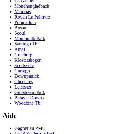
La Gacilly
Monchengladbach
Maronas
Royan La Palmyre
Pompadour
Busan
Seoul
Monmouth Park
Saratoga Tb
Amal
Goteborg
Klosterskogen
Scottsville
Curragh
Downpatrick
Chepstow
Leicester
Gulfstream Park
Batavia Downs
Woodbine Tb
Aide
Gagner au PMU
Les 8 Règles du Turf