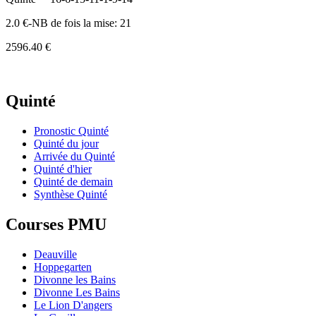
2.0 €-NB de fois la mise: 21
2596.40 €
Quinté
Pronostic Quinté
Quinté du jour
Arrivée du Quinté
Quinté d'hier
Quinté de demain
Synthèse Quinté
Courses PMU
Deauville
Hoppegarten
Divonne les Bains
Divonne Les Bains
Le Lion D'angers