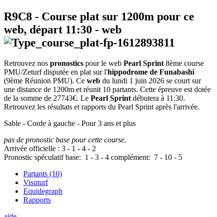
R9C8
- Course plat sur 1200m pour ce
web, départ
11:30
-
web
Retrouvez nos
pronostics
pour le web
Pearl Sprint
8ème course
PMU/Zeturf disputée en plat sur l'
hippodrome de Funabashi
(9ème Réunion PMU). Ce
web
du lundi 1 juin 2026 se court sur
une distance de 1200m et réunit 10 partants. Cette épreuve est dotée
de la somme de 27743€. Le
Pearl Sprint
débutera à 11:30.
Retrouvez les résultats et rapports du Pearl Sprint après l'arrivée.
Sable - Corde à gauche - Pour 3 ans et plus
pas de pronostic base pour cette course.
Arrivée officielle :
3
-
1
-
4
-
2
Pronostic spéculatif
base:
1
-
3
-
4
complément:
7
-
10
-
5
Partants (10)
Visuturf
Equidegraph
Rapports
aide