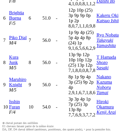
F/8
Daishi Ito
4,1,0,0,8,1,1,2
12p
10p
(25)
Brightia
3
p
9
p
9
p
0
p
Kakeru Oki
6
Buena
6
51.0
-
1
p
2
p
Katsuo Ishii
F/5
8,0,7,1,1,0,9,8
1
p
9
p
4
p
(25)
Ryo Nobata
Piko Dial
5
p
4
p
4
p
8
p
7
7
56.0
-
Takayuki
M/4
(24)
1
p
Yamashita
9,1,6,5,6,6,2,9
13p
9
p
12p
Kura
T Hamada
10p
10p
12p
8
Junk
8
56.0
-
Shozo
(25)
13p
12p
M/5
Sasaki
7,1,8,0,0,8,7,8
8
p
1
p
9
p
4
p
Nakano
Maruhiro
3
p
(25)
9
p
2
p
Kazuma
9
Knight
9
56.0
-
4
p
Noboru
M/5
2,9,1,6,7,1,8,6
Tamai
3
p
3
p
4
p
1
p
Isshin
Hiroki
7
p
(25)
3
p
10
Furan
10
54.0
-
Okamura
13p
8
p
F/4
Kenji Arai
7,7,6,9,3,7,7,2
⊗ cheval portant des oeilllères
E1 chevaux faisant partie de la même écurie
DA, DP, D4 cheval déferré (antérieurs, postérieurs, des quatre pieds), • pour la première fois.