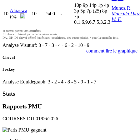
10p
9
p
14p
1
p
4
p
Munoz R.
Alqaswa
3
p
5
p
7
p
(25)
8
p
10
10
54.0
-
Mancilla Diaz
7
p
F/4
W. F.
0,1,6,9,6,7,5,3,2,3
⊗ cheval portant des oeilllères
E1 chevaux faisant partie de la même écurie
DA, DP, D4 cheval déferré (antérieurs, postérieurs, des quatre pieds), • pour la première fois.
Analyse Visuturf:
8
-
7
-
3
-
4
-
6
-
2
-
10
-
9
comment lire le graphique
Cheval
Jockey
Analyse Equidegraph:
3
-
2
-
4
-
8
-
5
-
9
-
1
-
7
Stats
Rapports PMU
COURSES DU 01/06/2026