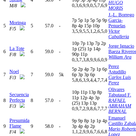
HUGO
0,3,6,9,9,0,5,7,6,9
M/8
MORIS
J.-L. Borrego
7
p
5
p
1
p
5
p
5
p
9
p
Garcia-
Moringa
5
5
57.0
-
8
p
4
p
15p
10p
Penuelas
F/5
3,5,9,5,5,1,2,6,5,0
Victor
Caballeria
10p
7
p
13p
7
p
2
p
Jorge Ignacio
La Tote
1
p
(25)
1
p
14p
6
6
59.0
-
Baeza Rivero
90p
11p
F/8
William Ara
0,3,7,3,8,9,9,6,0,9
Perez
5
p
2
p
4
p
7
p
1
p
6
p
Noel
Astudillo
7
7
59.0
5k
6
p
3
p
3
p
6
p
Carlos Luis
F/3
5,8,6,3,9,4,4,7,7,4
Perez
Olivares
10p
11p
13p
8
p
Secuencia
Tabutaud F.
11p
12p
4
p
3
p
Perfecta
8
8
57.0
-
RAFAEL
(25)
13p
13p
ABRAHAM
F/3
0,9,7,2,9,8,6,7,7,7
BERNAL
Emanuel
Presumida
9
p
9
p
8
p
1
p
1
p
4
p
Castillo Zabal
Flame
9
9
58.0
-
3
p
4
p
4
p
2
p
Mario Robert
1,1,2,9,9,6,7,6,6,8
F/4
Lopez