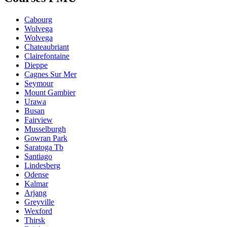
Cabourg
Wolvega
Wolvega
Chateaubriant
Clairefontaine
Dieppe
Cagnes Sur Mer
Seymour
Mount Gambier
Urawa
Busan
Fairview
Musselburgh
Gowran Park
Saratoga Tb
Santiago
Lindesberg
Odense
Kalmar
Arjang
Greyville
Wexford
Thirsk