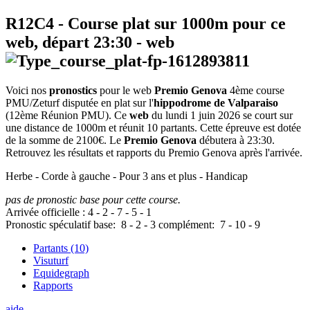
R12C4
- Course plat sur 1000m pour ce
web, départ
23:30
-
web
Voici nos
pronostics
pour le web
Premio Genova
4ème course
PMU/Zeturf disputée en plat sur l'
hippodrome de Valparaiso
(12ème Réunion PMU). Ce
web
du lundi 1 juin 2026 se court sur
une distance de 1000m et réunit 10 partants. Cette épreuve est dotée
de la somme de 2100€. Le
Premio Genova
débutera à 23:30.
Retrouvez les résultats et rapports du Premio Genova après l'arrivée.
Herbe - Corde à gauche - Pour 3 ans et plus - Handicap
pas de pronostic base pour cette course.
Arrivée officielle :
4
-
2
-
7
-
5
-
1
Pronostic spéculatif
base:
8
-
2
-
3
complément:
7
-
10
-
9
Partants (10)
Visuturf
Equidegraph
Rapports
aide