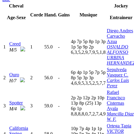
Cheval
Jockey
Corde
Hand.
Gains
Musique
Age-Sexe
Entraineur
Diego Andres
Carvacho
4
p
7
p
5
p
8
p
1
p
3
p
Azua
Creed
1
1
55.0
-
1
p
5
p
9
p
2
p
OSVALDO
M/5
6,3,5,2,9,7,9,5,1,8
ALFONSO
URBINA
HERNANDE
Sepulveda
6
p
4
p
1
p
5
p
7
p
5
p
Ouro
Vasquez C.
2
2
56.0
-
8
p
5
p
3
p
3
p
Carlos Luis
H/7
4,6,9,5,3,5,2,5,7,7
Perez
Rafael
2
p
2
p
12p
2
p
10p
Francisco
Spotter
13p
8
p
(25)
13p
Cisternas
3
3
59.0
-
6
p
1
p
Ayala
M/4
8,8,8,8,0,7,2,7,4,9
Mancilla Diaz
W. F.
Ortega Tapia
California
10p
7
p
4
p
1
p
1
p
VICTOR
Spring
4
4
58.0
-
10p
5
p
3
p
4
p
11p