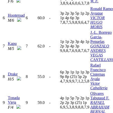
W. F.
F/6
3,8,9,4,6,0,6,3,7,8
Ronald Ramo
3
p
2
p
3
p
5
p
1
p
2
p
Ayuque
Hooteroad
6
6
60.0
-
1
p
4
p
6
p
3
p
VICTOR
M/6
7,8,7,5,9,8,9,6,4,7
HUGO
MORIS
J.-L. Borrego
Garcia-
1
p
1
p
2
p
3
p
4
p
1
p
Penuelas
Kapu
7
7
62.0
-
2
p
3
p
4
p
3
p
GONZALO
M/5
9,9,8,7,6,9,8,7,6,7
ANDRES
VEGAS
CANTILLAN
Rafael
Francisco
6
p
3
p
1
p
1
p
1
p
3
p
Drake
Cisternas
8
8
55.0
-
9
p
8
p
(25)
5
p
2
p
Ayala
H/5
4,7,9,9,9,7,1,2,5,8
Victor
Caballeria
Olivares
Tonada
4
p
1
p
5
p
7
p
2
p
1
p
Tabutaud F.
Vieja
9
9
59.0
-
2
p
2
p
3
p
(25)
1
p
RAFAEL
6,9,5,3,8,9,8,8,7,9
ABRAHAM
F/4
BERNAL