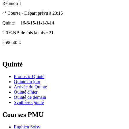
Réunion 1
4° Course - Départ prévu à 20:15
Quinte
16-6-15-11-1-9-14
2.0 €-NB de fois la mise: 21
2596.40 €
Quinté
Pronostic Quinté
Quinté du jour
Arrivée du Quinté
Quinté d'hier
Quinté de demain
Synthèse Quinté
Courses PMU
Enghien Soisy