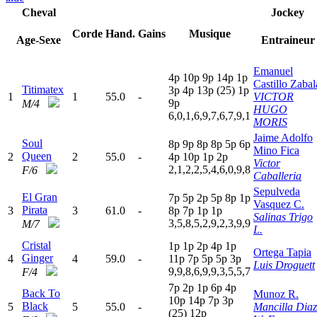
Cheval
Jockey
Corde
Hand.
Gains
Musique
Age-Sexe
Entraineur
Emanuel
4
p
10p
9
p
14p
1
p
Castillo Zabal
Titimatex
3
p
4
p
13p
(25)
1
p
1
1
55.0
-
VICTOR
9
p
M/4
HUGO
6,0,1,6,9,7,6,7,9,1
MORIS
Jaime Adolfo
Soul
8
p
9
p
8
p
8
p
5
p
6
p
Mino Fica
Queen
2
2
55.0
-
4
p
10p
1
p
2
p
Victor
2,1,2,2,5,4,6,0,9,8
F/6
Caballeria
Sepulveda
El Gran
7
p
5
p
2
p
5
p
8
p
1
p
Vasquez C.
Pirata
3
3
61.0
-
8
p
7
p
1
p
1
p
Salinas Trigo
3,5,8,5,2,9,2,3,9,9
M/7
L.
Cristal
1
p
1
p
2
p
4
p
1
p
Ortega Tapia
Ginger
4
4
59.0
-
11p
7
p
5
p
5
p
3
p
Luis Droguett
9,9,8,6,9,9,3,5,5,7
F/4
7
p
2
p
1
p
6
p
4
p
Back To
Munoz R.
10p
14p
7
p
3
p
Black
5
5
55.0
-
Mancilla Diaz
(25)
12p