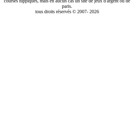
courses hippiques, mais en aucun cas un site de jeux d'argent ou de
paris.
tous droits réservés © 2007- 2026