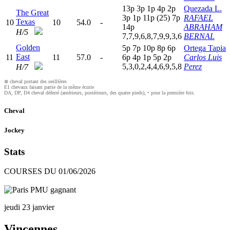
13p
3
p
1
p
4
p
2
p
Quezada L.
The Great
3
p
1
p
11p
(25)
7
p
RAFAEL
Texas
10
10
54.0
-
14p
ABRAHAM
H/5
7,7,9,6,8,7,9,9,3,6
BERNAL
Golden
5
p
7
p
10p
8
p
6
p
Ortega Tapia
East
11
11
57.0
-
6
p
4
p
1
p
5
p
2
p
Carlos Luis
5,3,0,2,4,4,6,9,5,8
Perez
H/7
⊗ cheval portant des oeilllères
E1 chevaux faisant partie de la même écurie
DA, DP, D4 cheval déferré (antérieurs, postérieurs, des quatre pieds), • pour la première fois.
Cheval
Jockey
Stats
COURSES DU 01/06/2026
jeudi 23 janvier
Vincennes