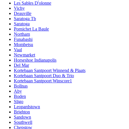
Les Sables D'olonne
Vichy
Deauville
Saratoga Tb
Saratoga
Pornichet La Baule
Northam
Funabashi
Mombetsu
Vaal
Newmarket
Horseshoe Indianapolis
Del Mar
Kortebaan Santpoort Winnend & Plaats
Kortebaan Santpoort Duo & Trio
Kortebaan Santpoort Winscore1
Bollnas
Aby
Boden
Sligo
Leopardstown
Brighton
Sandown
Southwell
Chepstow