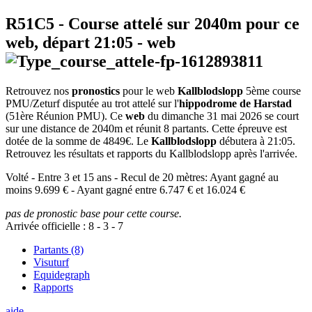
R51C5
- Course attelé sur 2040m pour ce
web, départ
21:05
-
web
Retrouvez nos
pronostics
pour le web
Kallblodslopp
5ème course
PMU/Zeturf disputée au trot attelé sur l'
hippodrome de Harstad
(51ère Réunion PMU). Ce
web
du dimanche 31 mai 2026 se court
sur une distance de 2040m et réunit 8 partants. Cette épreuve est
dotée de la somme de 4849€. Le
Kallblodslopp
débutera à 21:05.
Retrouvez les résultats et rapports du Kallblodslopp après l'arrivée.
Volté - Entre 3 et 15 ans - Recul de 20 mètres: Ayant gagné au
moins 9.699 € - Ayant gagné entre 6.747 € et 16.024 €
pas de pronostic base pour cette course.
Arrivée officielle :
8
-
3
-
7
Partants (8)
Visuturf
Equidegraph
Rapports
aide