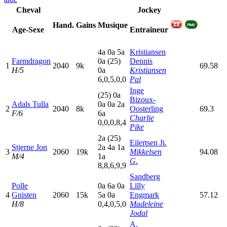
Cheval
Jockey
Hand.
Gains
Musique
Age-Sexe
Entraineur
4
a
0
a
5
a
Kristiansen
Farmdragon
0
a
(25)
Dennis
1
2040
9k
69.58
H/5
0
a
Kristiansen
6,0,5,0,0
Pal
Inge
(25)
0
a
Bizoux-
Adals Tulla
0
a
0
a
2
a
2
2040
8k
Oosterling
69.3
F/6
6
a
Charlie
0,0,0,8,4
Pike
2
a
(25)
Eilertsen Ji.
Stjerne Jon
2
a
4
a
1
a
3
2060
19k
Mikkelsen
94.08
M/4
1
a
G.
8,8,6,9,9
Sandberg
Polle
0
a
6
a
0
a
Lilly
4
Gnisten
2060
15k
5
a
0
a
Engmark
57.12
H/8
0,4,0,5,0
Madeleine
Jodal
A.