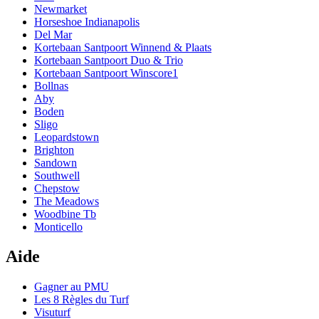
Newmarket
Horseshoe Indianapolis
Del Mar
Kortebaan Santpoort Winnend & Plaats
Kortebaan Santpoort Duo & Trio
Kortebaan Santpoort Winscore1
Bollnas
Aby
Boden
Sligo
Leopardstown
Brighton
Sandown
Southwell
Chepstow
The Meadows
Woodbine Tb
Monticello
Aide
Gagner au PMU
Les 8 Règles du Turf
Visuturf