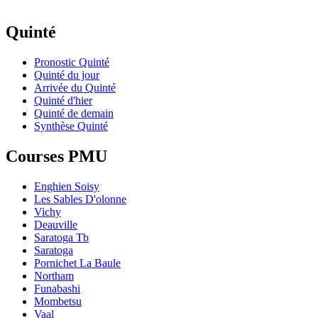
Quinté
Pronostic Quinté
Quinté du jour
Arrivée du Quinté
Quinté d'hier
Quinté de demain
Synthèse Quinté
Courses PMU
Enghien Soisy
Les Sables D'olonne
Vichy
Deauville
Saratoga Tb
Saratoga
Pornichet La Baule
Northam
Funabashi
Mombetsu
Vaal