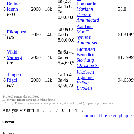
0
a
(23)
Bratnes
Lombardo
0
a
4
a
0
a
5
Idunn
2060
16k
Mariann
58.8
0
a
F/11
Therese
0,0,6,0,0
Amundgård
Aadland
5
a
0
a
0
a
Eikrappen
Mar. T.
6
2060
14k
0
a
0
a
61.319
H/6
Synne t.
5,0,0,0,0
Andreassen
Bjornstad
Vikki
5
a
6
a
4
a
Benedicte
7
Varberg
2060
14k
0
a
5
a
81.199
Storhaug
F/6
5,4,6,0,5
Christine S.
Jakobsen
Tangen
1
a
1
a
4
a
Sigmund
8
Rigel
2060
12k
3
a
4
a
94.639
Erling
H/7
9,9,6,7,6
Livollen
⊗ cheval portant des oeilllères
E1 chevaux faisant partie de la même écurie
DA, DP, D4 cheval déferré (antérieurs, postérieurs, des quatre pieds), • pour la première fois.
Analyse Visuturf:
8
-
3
-
2
-
7
-
6
-
1
-
4
-
5
comment lire le graphique
Cheval
Jockey