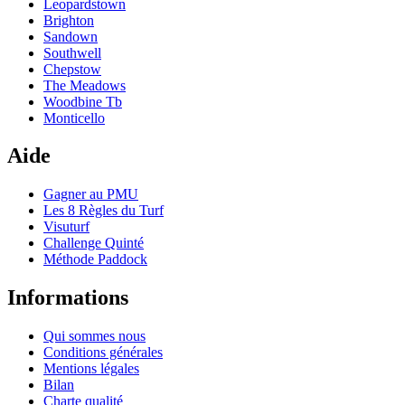
Leopardstown
Brighton
Sandown
Southwell
Chepstow
The Meadows
Woodbine Tb
Monticello
Aide
Gagner au PMU
Les 8 Règles du Turf
Visuturf
Challenge Quinté
Méthode Paddock
Informations
Qui sommes nous
Conditions générales
Mentions légales
Bilan
Charte qualité