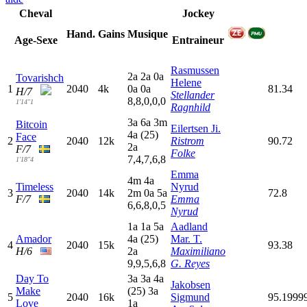
Cheval
Jockey
Hand.
Gains
Musique
Age-Sexe
Entraineur
Rasmussen
2
a
2
a
0
a
Tovarishch
Helene
1
2040
4k
0
a
0
a
81.34
H/7
Stellander
8,8,0,0,0
1'14"1
Ragnhild
3
a
6
a
3
m
Bitcoin
Eilertsen Ji.
4
a
(25)
Face
2
2040
12k
Ristrom
90.72
2
a
F/7
Folke
7,4,7,6,8
1'18"4
Emma
4
m
4
a
Timeless
Nyrud
3
2040
14k
2
m
0
a
5
a
72.8
F/7
Emma
6,6,8,0,5
Nyrud
1
a
1
a
5
a
Aadland
Amador
4
a
(25)
Mar. T.
4
2040
15k
93.38
H/6
2
a
Maximiliano
9,9,5,6,8
G. Reyes
Day To
3
a
3
a
4
a
Jakobsen
Make
(25)
3
a
5
2040
16k
Sigmund
95.1999
Love
1
a