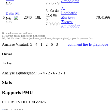
Are Solgren
H/6
7,7,6,7,9
A.
3
a
0
a
4
a
Lombardo
Datin M.
(25)
0
a
6
2040
18k
Mariann
70.4199
F/6
0
a
Therese
1'12"9
7,0,6,0,0
Amundgård
⊗ cheval portant des oeilllères
E1 chevaux faisant partie de la même écurie
DA, DP, D4 cheval déferré (antérieurs, postérieurs, des quatre pieds), • pour la première fois.
Analyse Visuturf:
5
-
4
-
1
-
2
-
6
-
3
comment lire le graphique
Cheval
Jockey
Analyse Equidegraph:
5
-
4
-
2
-
6
-
3
-
1
Stats
Rapports PMU
COURSES DU 31/05/2026