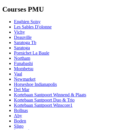
Courses PMU
Enghien Soisy
Les Sables D'olonne
Vichy
Deauville
Saratoga Tb
Saratoga
Pornichet La Baule
Northam
Funabashi
Mombetsu
Vaal
Newmarket
Horseshoe Indianapolis
Del Mar
Kortebaan Santpoort Winnend & Plaats
Kortebaan Santpoort Duo & Trio
Kortebaan Santpoort Winscore1
Bollnas
Aby
Boden
Sligo