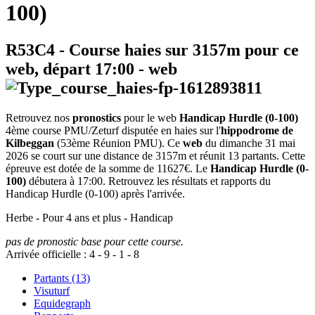
100)
R53C4
- Course haies sur 3157m pour ce
web, départ
17:00
-
web
Retrouvez nos
pronostics
pour le web
Handicap Hurdle (0-100)
4ème course PMU/Zeturf disputée en haies sur l'
hippodrome de
Kilbeggan
(53ème Réunion PMU). Ce
web
du dimanche 31 mai
2026 se court sur une distance de 3157m et réunit 13 partants. Cette
épreuve est dotée de la somme de 11627€. Le
Handicap Hurdle (0-
100)
débutera à 17:00. Retrouvez les résultats et rapports du
Handicap Hurdle (0-100) après l'arrivée.
Herbe - Pour 4 ans et plus - Handicap
pas de pronostic base pour cette course.
Arrivée officielle :
4
-
9
-
1
-
8
Partants (13)
Visuturf
Equidegraph