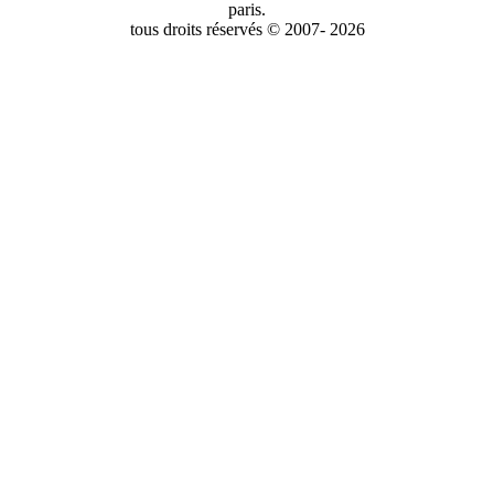
paris.
tous droits réservés © 2007- 2026