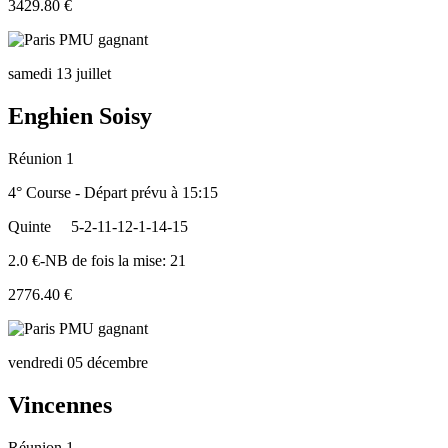
3429.80 €
samedi 13 juillet
Enghien Soisy
Réunion 1
4° Course - Départ prévu à 15:15
Quinte
5-2-11-12-1-14-15
2.0 €-NB de fois la mise: 21
2776.40 €
vendredi 05 décembre
Vincennes
Réunion 1