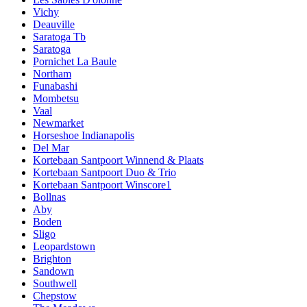
Vichy
Deauville
Saratoga Tb
Saratoga
Pornichet La Baule
Northam
Funabashi
Mombetsu
Vaal
Newmarket
Horseshoe Indianapolis
Del Mar
Kortebaan Santpoort Winnend & Plaats
Kortebaan Santpoort Duo & Trio
Kortebaan Santpoort Winscore1
Bollnas
Aby
Boden
Sligo
Leopardstown
Brighton
Sandown
Southwell
Chepstow