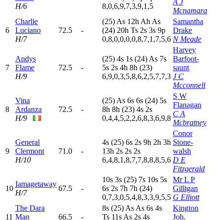
A J
H/6
8,0,6,9,7,3,9,1,5
Mcnamara
Charlie
(25)
A
s
12h
A
h
A
s
Samantha
6
Luciano
72.5
-
(24)
20h
T
s
2
s
3
s
9
p
Drake
H/7
0,8,0,0,0,0,8,7,1,7,5,6
N Meade
Harvey
Andys
(25)
4
s
1
s
(24)
A
s
7
s
Barfoot-
7
Flame
72.5
-
5
s
2
s
4
h
8
h
(23)
saunt
H/9
6,9,0,3,5,8,6,2,5,7,7,3
J C
Mcconnell
S W
Vina
(25)
A
s
6
s
6
s
(24)
5
s
Flanagan
8
Ardanza
72.5
-
8
h
8
h
(23)
4
s
2
s
C A
H/9
0,4,4,5,2,2,6,8,3,6,9,8
Mcbratney
Conor
General
4
s
(25)
6
s
2
s
9
h
2
h
3
h
Stone-
9
Clermont
71.0
-
13h
2
s
2
s
2
s
walsh
H/10
6,4,8,1,8,7,7,8,8,8,5,6
D E
Fitzgerald
10s
3
s
(25)
7
s
10s
5
s
Mr L P
Iamagetaway
10
67.5
-
6
s
2
s
7
h
7
h
(24)
Gilligan
H/7
0,7,3,0,5,4,8,3,3,9,5,5
G Elliott
The Dara
8
s
(25)
A
s
A
s
6
s
4
s
Kington
11
Man
66.5
-
T
s
11s
A
s
2
s
4
s
Joh.