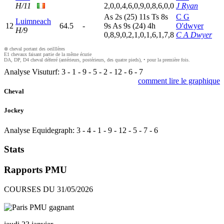
H/11
2,0,0,4,6,0,9,0,8,6,0,0
J Ryan
A
s
2
s
(25)
11s
T
s
8
s
C G
Luimneach
12
64.5
-
9
s
A
s
9
s
(24)
4
h
O'dwyer
H/9
0,8,9,0,2,1,0,1,6,1,7,8
C A Dwyer
⊗ cheval portant des oeilllères
E1 chevaux faisant partie de la même écurie
DA, DP, D4 cheval déferré (antérieurs, postérieurs, des quatre pieds), • pour la première fois.
Analyse Visuturf:
3
-
1
-
9
-
5
-
2
-
12
-
6
-
7
comment lire le graphique
Cheval
Jockey
Analyse Equidegraph:
3
-
4
-
1
-
9
-
12
-
5
-
7
-
6
Stats
Rapports PMU
COURSES DU 31/05/2026