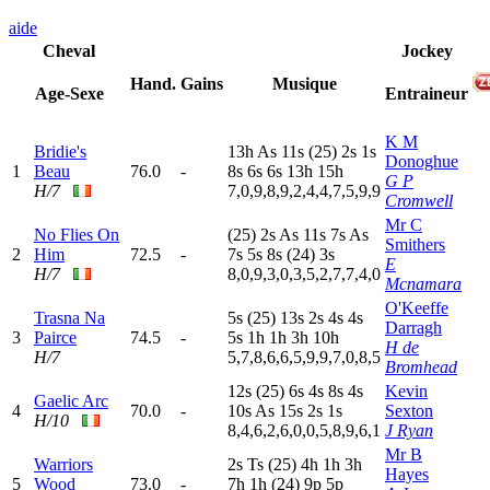
aide
Cheval
Jockey
Hand.
Gains
Musique
Age-Sexe
Entraineur
K M
Bridie's
13h
A
s
11s
(25)
2
s
1
s
Donoghue
1
Beau
76.0
-
8
s
6
s
6
s
13h
15h
G P
H/7
7,0,9,8,9,2,4,4,7,5,9,9
Cromwell
Mr C
No Flies On
(25)
2
s
A
s
11s
7
s
A
s
Smithers
2
Him
72.5
-
7
s
5
s
8
s
(24)
3
s
E
H/7
8,0,9,3,0,3,5,2,7,7,4,0
Mcnamara
O'Keeffe
Trasna Na
5
s
(25)
13s
2
s
4
s
4
s
Darragh
3
Pairce
74.5
-
5
s
1
h
1
h
3
h
10h
H de
H/7
5,7,8,6,6,5,9,9,7,0,8,5
Bromhead
12s
(25)
6
s
4
s
8
s
4
s
Kevin
Gaelic Arc
4
70.0
-
10s
A
s
15s
2
s
1
s
Sexton
H/10
8,4,6,2,6,0,0,5,8,9,6,1
J Ryan
Mr B
Warriors
2
s
T
s
(25)
4
h
1
h
3
h
Hayes
5
Wood
73.0
-
7
h
1
h
(24)
9
p
5
p