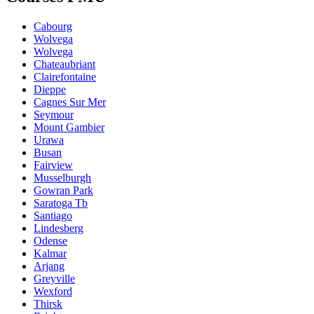
Cabourg
Wolvega
Wolvega
Chateaubriant
Clairefontaine
Dieppe
Cagnes Sur Mer
Seymour
Mount Gambier
Urawa
Busan
Fairview
Musselburgh
Gowran Park
Saratoga Tb
Santiago
Lindesberg
Odense
Kalmar
Arjang
Greyville
Wexford
Thirsk