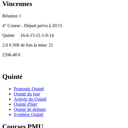
Vincennes
Réunion 1
4° Course - Départ prévu à 20:15
Quinte
16-6-15-11-1-9-14
2.0 €-NB de fois la mise: 21
2596.40 €
Quinté
Pronostic Quinté
Quinté du jour
Arrivée du Quinté
Quinté d'hier
Quinté de demain
Synthèse Quinté
Courses PMU