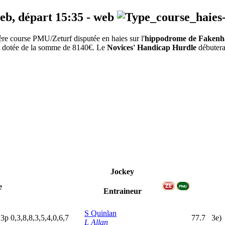
web, départ
15:35
-
web
re course PMU/Zeturf disputée en haies sur l'
hippodrome de Faken
est dotée de la somme de 8140€. Le
Novices' Handicap Hurdle
débutera
Jockey
e
Entraineur
S Quinlan
p
3
p
0,3,8,8,3,5,4,0,6,7
77.7
3e)
L Allan