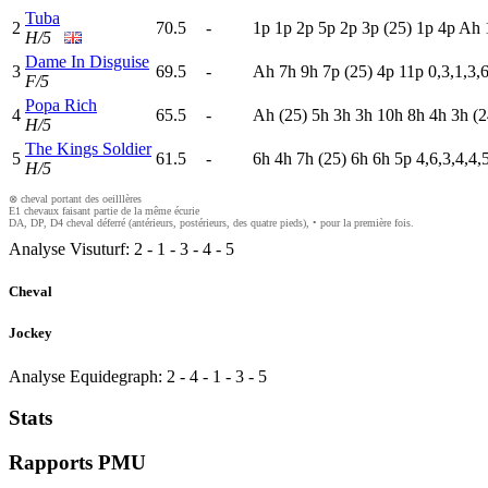
Tuba
2
70.5
-
1
p
1
p
2
p
5
p
2
p
3
p
(25)
1
p
4
p
A
h
H/5
Dame In Disguise
3
69.5
-
A
h
7
h
9
h
7
p
(25)
4
p
11p
0,3,1,3,
F/5
Popa Rich
4
65.5
-
A
h
(25)
5
h
3
h
3
h
10h
8
h
4
h
3
h
(2
H/5
The Kings Soldier
5
61.5
-
6
h
4
h
7
h
(25)
6
h
6
h
5
p
4,6,3,4,4,
H/5
⊗ cheval portant des oeilllères
E1 chevaux faisant partie de la même écurie
DA, DP, D4 cheval déferré (antérieurs, postérieurs, des quatre pieds), • pour la première fois.
Analyse Visuturf:
2
-
1
-
3
-
4
-
5
Cheval
Jockey
Analyse Equidegraph:
2
-
4
-
1
-
3
-
5
Stats
Rapports PMU