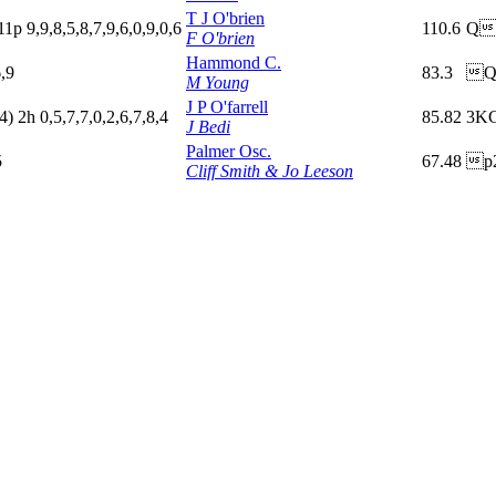
T J O'brien
11p
9,9,8,5,8,7,9,6,0,9,0,6
110.6
Q
F O'brien
Hammond C.
6,9
83.3
Q
M Young
J P O'farrell
4)
2
h
0,5,7,7,0,2,6,7,8,4
85.82
3K
J Bedi
Palmer Osc.
5
67.48
p
Cliff Smith & Jo Leeson