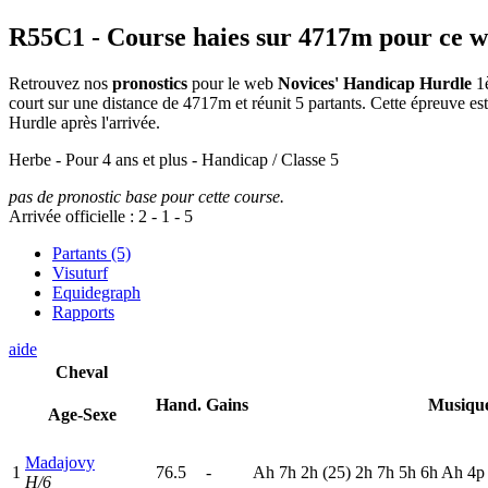
R55C1
- Course haies sur 4717m pour ce 
Retrouvez nos
pronostics
pour le web
Novices' Handicap Hurdle
1è
court sur une distance de 4717m et réunit 5 partants. Cette épreuve 
Hurdle après l'arrivée.
Herbe - Pour 4 ans et plus - Handicap / Classe 5
pas de pronostic base pour cette course.
Arrivée officielle :
2
-
1
-
5
Partants (5)
Visuturf
Equidegraph
Rapports
aide
Cheval
Hand.
Gains
Musiqu
Age-Sexe
Madajovy
1
76.5
-
A
h
7
h
2
h
(25)
2
h
7
h
5
h
6
h
A
h
4
H/6