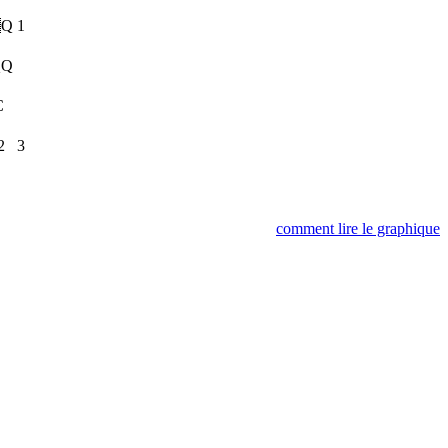
Q
1
Q
C
2
3
comment lire le graphique