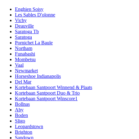
Enghien Soisy
Les Sables D'olonne
Vichy
Deauville
Saratoga Tb
Saratoga
Pornichet La Baule
Northam
Funabashi
Mombetsu
Vaal
Newmarket
Horseshoe Indianapolis
Del Mar
Kortebaan Santpoort Winnend & Plaats
Kortebaan Santpoort Duo & Trio
Kortebaan Santpoort Winscore1
Bollnas
Aby
Boden
Sligo
Leopardstown
Brighton
Sandown