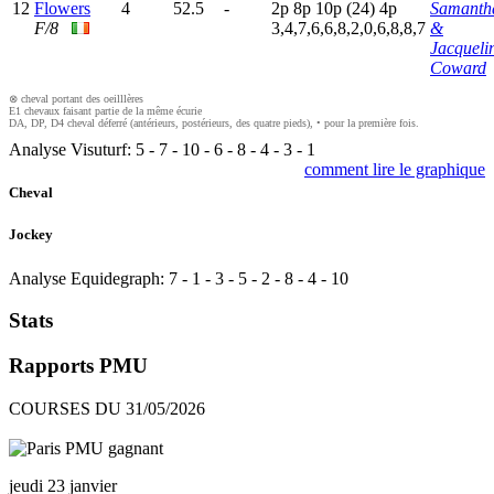
12
Flowers
4
52.5
-
2
p
8
p
10p
(24)
4
p
Samanth
F/8
3,4,7,6,6,8,2,0,6,8,8,7
&
Jacqueli
Coward
⊗ cheval portant des oeilllères
E1 chevaux faisant partie de la même écurie
DA, DP, D4 cheval déferré (antérieurs, postérieurs, des quatre pieds), • pour la première fois.
Analyse Visuturf:
5
-
7
-
10
-
6
-
8
-
4
-
3
-
1
comment lire le graphique
Cheval
Jockey
Analyse Equidegraph:
7
-
1
-
3
-
5
-
2
-
8
-
4
-
10
Stats
Rapports PMU
COURSES DU 31/05/2026
jeudi 23 janvier