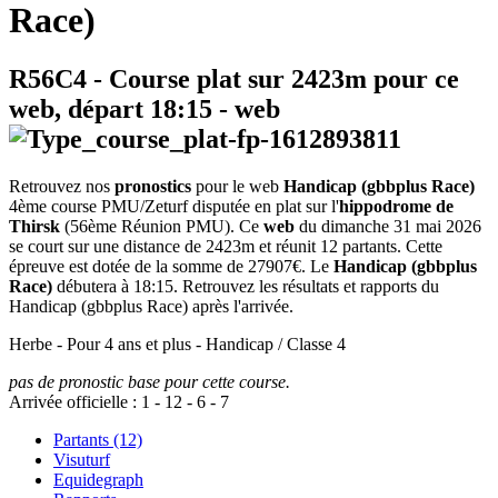
Race)
R56C4
- Course plat sur 2423m pour ce
web, départ
18:15
-
web
Retrouvez nos
pronostics
pour le web
Handicap (gbbplus Race)
4ème course PMU/Zeturf disputée en plat sur l'
hippodrome de
Thirsk
(56ème Réunion PMU). Ce
web
du dimanche 31 mai 2026
se court sur une distance de 2423m et réunit 12 partants. Cette
épreuve est dotée de la somme de 27907€. Le
Handicap (gbbplus
Race)
débutera à 18:15. Retrouvez les résultats et rapports du
Handicap (gbbplus Race) après l'arrivée.
Herbe - Pour 4 ans et plus - Handicap / Classe 4
pas de pronostic base pour cette course.
Arrivée officielle :
1
-
12
-
6
-
7
Partants (12)
Visuturf
Equidegraph