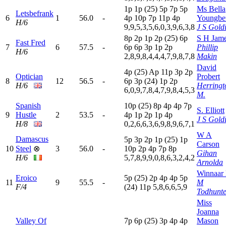
1
p
1
p
(25)
5
p
7
p
5
p
Ms Bella
Letsbefrank
6
1
56.0
-
4
p
10p
7
p
11p
4
p
Youngbe
H/6
9,9,5,3,5,6,0,3,9,6,3,8
J S Gold
8
p
2
p
1
p
2
p
(25)
6
p
S H Jam
Fast Fred
7
6
57.5
-
6
p
6
p
3
p
1
p
2
p
Phillip
H/6
2,8,9,8,4,4,4,7,9,8,7,8
Makin
David
4
p
(25)
A
p
11p
3
p
2
p
Optician
Probert
8
12
56.5
-
6
p
3
p
(24)
1
p
2
p
H/6
Herringt
6,0,9,7,8,4,7,9,8,4,5,3
M.
Spanish
10p
(25)
8
p
4
p
4
p
7
p
S. Elliott
9
Hustle
2
53.5
-
4
p
1
p
2
p
1
p
4
p
J S Gold
H/8
0,2,6,6,3,6,9,8,9,6,7,1
W A
Damascus
5
p
3
p
2
p
1
p
(25)
1
p
Carson
10
Steel
⊗
3
56.0
-
10p
2
p
4
p
7
p
8
p
Gihan
H/6
5,7,8,9,9,0,8,6,3,2,4,2
Arnolda
Winnaar
Eroico
5
p
(25)
2
p
4
p
4
p
5
p
11
9
55.5
-
M
F/4
(24)
11p
5,8,6,6,5,9
Todhunte
Miss
Joanna
Valley Of
7
p
6
p
(25)
3
p
4
p
4
p
Mason