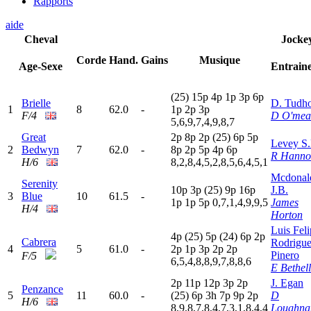
Rapports
aide
Cheval
Jocke
Corde
Hand.
Gains
Musique
Age-Sexe
Entrain
(25)
15p
4
p
1
p
3
p
6
p
Brielle
D. Tudh
1
8
62.0
-
1
p
2
p
3
p
F/4
D O'mea
5,6,9,7,4,9,8,7
Great
2
p
8
p
2
p
(25)
6
p
5
p
Levey S
2
Bedwyn
7
62.0
-
8
p
2
p
5
p
4
p
6
p
R Hanno
H/6
8,2,8,4,5,2,8,5,6,4,5,1
Mcdonal
Serenity
10p
3
p
(25)
9
p
16p
J.B.
3
Blue
10
61.5
-
1
p
1
p
5
p
0,7,1,4,9,9,5
James
H/4
Horton
Luis Fel
4
p
(25)
5
p
(24)
6
p
2
p
Cabrera
Rodrigu
4
5
61.0
-
2
p
1
p
3
p
2
p
2
p
Pinero
F/5
6,5,4,8,8,9,7,8,8,6
E Bethell
2
p
11p
12p
3
p
2
p
J. Egan
Penzance
5
11
60.0
-
(25)
6
p
3
h
7
p
9
p
2
p
D
H/6
8,9,8,7,8,4,7,3,1,8,4,4
Loughna