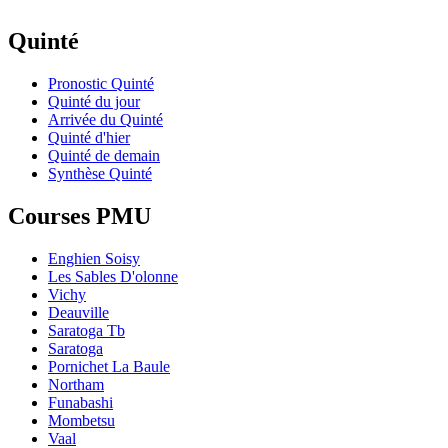
Quinté
Pronostic Quinté
Quinté du jour
Arrivée du Quinté
Quinté d'hier
Quinté de demain
Synthèse Quinté
Courses PMU
Enghien Soisy
Les Sables D'olonne
Vichy
Deauville
Saratoga Tb
Saratoga
Pornichet La Baule
Northam
Funabashi
Mombetsu
Vaal