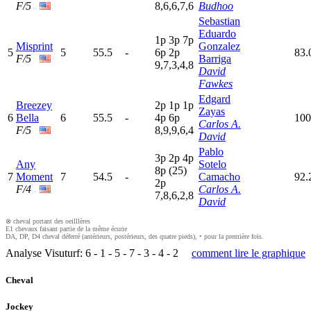
F/5
8,6,6,7,6
Budhoo
Sebastian
Eduardo
1
p
3
p
7
p
Misprint
Gonzalez
5
5
55.5
-
6
p
2
p
83.
F/5
Barriga
9,7,3,4,8
David
Fawkes
Edgard
Breezey
2
p
1
p
1
p
Zayas
6
Bella
6
55.5
-
4
p
6
p
100
Carlos A.
F/5
8,9,9,6,4
David
Pablo
3
p
2
p
4
p
Any
Sotelo
8
p
(25)
7
Moment
7
54.5
-
Camacho
92.
2
p
F/4
Carlos A.
7,8,6,2,8
David
⊗ cheval portant des oeilllères
E1 chevaux faisant partie de la même écurie
DA, DP, D4 cheval déferré (antérieurs, postérieurs, des quatre pieds), • pour la première fois.
Analyse Visuturf:
6
-
1
-
5
-
7
-
3
-
4
-
2
comment lire le graphique
Cheval
Jockey