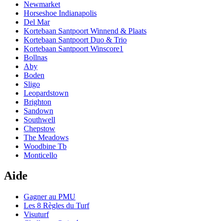
Newmarket
Horseshoe Indianapolis
Del Mar
Kortebaan Santpoort Winnend & Plaats
Kortebaan Santpoort Duo & Trio
Kortebaan Santpoort Winscore1
Bollnas
Aby
Boden
Sligo
Leopardstown
Brighton
Sandown
Southwell
Chepstow
The Meadows
Woodbine Tb
Monticello
Aide
Gagner au PMU
Les 8 Règles du Turf
Visuturf