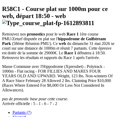
R58C1
- Course plat sur 1000m pour ce
web, départ
18:50
-
web
Retrouvez nos
pronostics
pour le web
Race 1
1ère course
PMU/Zeturf disputée en plat sur l'
hippodrome de Gulfstream
Park
(58ème Réunion PMU). Ce
web
du dimanche 31 mai 2026 se
court sur une distance de 1000m et réunit 7 partants. Cette épreuve
est dotée de la somme de 29000€. Le
Race 1
débutera à 18:50.
Retrouvez les résultats et rapports du Race 1 après l'arrivée.
Masse Commune avec l'Hippodrome (Xpressbet) - Polytrack -
1000m - Flat racing - FOR FILLIES AND MARES FOUR
YEARS OLD AND UPWARD. Weight, 123 lbs. Non-winners Of
A Race Since February 28 Allowed 2 lbs. Claiming Price $10,000
(Races Where Entered For $8,000 Or Less Not Considered In
Allowances).
pas de pronostic base pour cette course.
Arrivée officielle :
5
-
1
-
6
-
7
-
2
Partants (7)