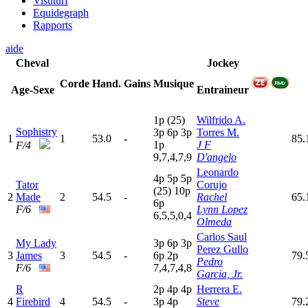
Visuturf
Equidegraph
Rapports
aide
Cheval
Jockey
Corde
Hand.
Gains
Musique
Age-Sexe
Entraineur
1
p
(25)
Wilfrido A.
Sophistry
3
p
6
p
3
p
Torres M.
1
1
53.0
-
85.
1
p
J F
F/4
9,7,4,7,9
D'angelo
Leonardo
4
p
5
p
5
p
Tator
Corujo
(25)
10p
2
Made
2
54.5
-
Rachel
65.
6
p
F/6
Lynn Lopez
6,5,5,0,4
Olmeda
Carlos Saul
My Lady
3
p
6
p
3
p
Perez Gullo
3
James
3
54.5
-
6
p
2
p
79.
Pedro
F/6
7,4,7,4,8
Garcia, Jr.
R
2
p
4
p
4
p
Herrera E.
4
Firebird
4
54.5
-
3
p
4
p
Steve
79.