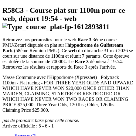
R58C3
- Course plat sur 1100m pour ce
web, départ
19:54
-
web
Retrouvez nos
pronostics
pour le web
Race 3
3ème course
PMU/Zeturf disputée en plat sur l'
hippodrome de Gulfstream
Park
(58ème Réunion PMU). Ce
web
du dimanche 31 mai 2026 se
court sur une distance de 1100m et réunit 7 partants. Cette épreuve
est dotée de la somme de 70000€. Le
Race 3
débutera à 19:54.
Retrouvez les résultats et rapports du Race 3 après l'arrivée.
Masse Commune avec l'Hippodrome (Xpressbet) - Polytrack -
1100m - Flat racing - FOR THREE YEAR OLDS AND UPWARD
WHICH HAVE NEVER WON $20,000 ONCE OTHER THAN
MAIDEN, CLAIMING, STARTER OR RESTRICTED OR
WHICH HAVE NEVER WON TWO RACES OR CLAIMING
PRICE $25,000. Three Year Olds, 120 lbs.; Older, 126 lbs.
Claiming Price $25,000.
pas de pronostic base pour cette course.
Arrivée officielle :
5
-
6
-
1