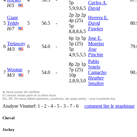
5
p
Carlos A.
H/5
5,9,9,6,5
David
2
p
2
p
2
p
Giant
Herrera E.
4
p
(25)
5
Teddy
5
56.5
-
David
80
5
p
H/7
Fawkes
8,8,8,6,5
6
p
1
p
5
p
Jose E.
Trelawny
5
p
(25)
Morelos
6
6
54.0
-
79.
M/3
5
p
Jose
4,9,5,5,5
Pinchin
Pablo
8
p
2
p
1
p
Sotelo
Wootun
7
p
(25)
7
7
54.0
-
Camacho
90.
M/3
10p
Heather
2,8,9,3,0
Smullen
⊗ cheval portant des oeilllères
E1 chevaux faisant partie de la même écurie
DA, DP, D4 cheval déferré (antérieurs, postérieurs, des quatre pieds), • pour la première fois.
Analyse Visuturf:
1
-
2
-
4
-
5
-
3
-
7
-
6
comment lire le graphique
Cheval
Jockey