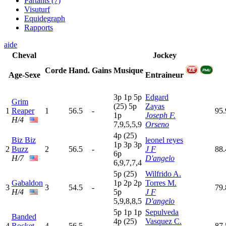
Partants (7)
Visuturf
Equidegraph
Rapports
aide
Cheval
Jockey
Corde
Hand.
Gains
Musique
Age-Sexe
Entraineur
3
p
1
p
5
p
Edgard
Grim
(25)
5
p
Zayas
1
Reaper
1
56.5
-
95.
1
p
Joseph F.
H/4
7,9,5,5,9
Orseno
4
p
(25)
Biz Biz
leonel reyes
1
p
3
p
3
p
2
Buzz
2
56.5
-
J F
88
6
p
H/7
D'angelo
6,9,7,7,4
5
p
(25)
Wilfrido A.
Gabaldon
1
p
2
p
2
p
Torres M.
3
3
54.5
-
79.
H/4
5
p
J F
5,9,8,8,5
D'angelo
5
p
1
p
1
p
Sepulveda
Banded
4
p
(25)
Vasquez C.
4
Rocket
4
56.5
-
87.