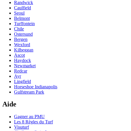
Randwick
Caulfield
Seoul
Belmont
Turffontein
Chile
Ostersund
Bergen
Wexford
Kilbeggan
Ascot
Haydock
Newmarket
Redcar
Ayr
Lingfield
Horseshoe Indianapolis
Gulfstream Park
Aide
Gagner au PMU
Les 8 Règles du Turf
Visuturf