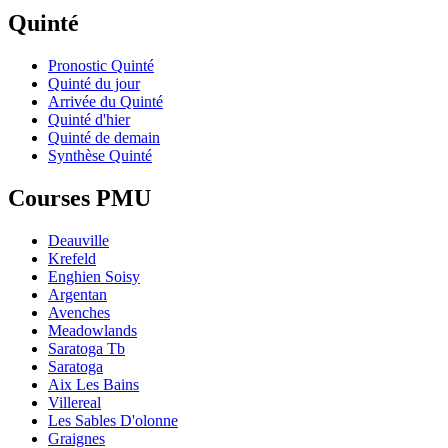
Quinté
Pronostic Quinté
Quinté du jour
Arrivée du Quinté
Quinté d'hier
Quinté de demain
Synthèse Quinté
Courses PMU
Deauville
Krefeld
Enghien Soisy
Argentan
Avenches
Meadowlands
Saratoga Tb
Saratoga
Aix Les Bains
Villereal
Les Sables D'olonne
Graignes