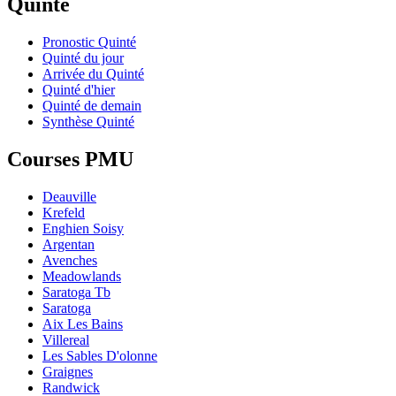
Quinté
Pronostic Quinté
Quinté du jour
Arrivée du Quinté
Quinté d'hier
Quinté de demain
Synthèse Quinté
Courses PMU
Deauville
Krefeld
Enghien Soisy
Argentan
Avenches
Meadowlands
Saratoga Tb
Saratoga
Aix Les Bains
Villereal
Les Sables D'olonne
Graignes
Randwick