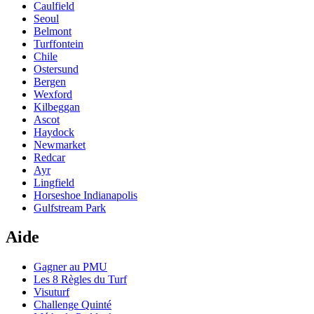
Caulfield
Seoul
Belmont
Turffontein
Chile
Ostersund
Bergen
Wexford
Kilbeggan
Ascot
Haydock
Newmarket
Redcar
Ayr
Lingfield
Horseshoe Indianapolis
Gulfstream Park
Aide
Gagner au PMU
Les 8 Règles du Turf
Visuturf
Challenge Quinté