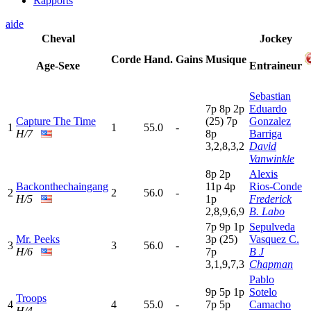
Rapports
aide
Cheval
Jockey
Corde
Hand.
Gains
Musique
Age-Sexe
Entraineur
Sebastian
7
p
8
p
2
p
Eduardo
Capture The Time
(25)
7
p
Gonzalez
1
1
55.0
-
H/7
8
p
Barriga
3,2,8,3,2
David
Vanwinkle
8
p
2
p
Alexis
Backonthechaingang
11p
4
p
Rios-Conde
2
2
56.0
-
H/5
1
p
Frederick
2,8,9,6,9
B. Labo
7
p
9
p
1
p
Sepulveda
Mr. Peeks
3
p
(25)
Vasquez C.
3
3
56.0
-
H/6
7
p
B J
3,1,9,7,3
Chapman
Pablo
9
p
5
p
1
p
Sotelo
Troops
4
4
55.0
-
7
p
5
p
Camacho
H/4