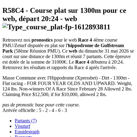
R58C4
- Course plat sur 1300m pour ce
web, départ
20:24
-
web
Retrouvez nos
pronostics
pour le web
Race 4
4ème course
PMU/Zeturf disputée en plat sur l'
hippodrome de Gulfstream
Park
(58ème Réunion PMU). Ce
web
du dimanche 31 mai 2026 se
court sur une distance de 1300m et réunit 7 partants. Cette épreuve
est dotée de la somme de 31000€. Le
Race 4
débutera à 20:24.
Retrouvez les résultats et rapports du Race 4 après l'arrivée.
Masse Commune avec l'Hippodrome (Xpressbet) - Dirt - 1300m -
Flat racing - FOR FOUR YEAR OLDS AND UPWARD. Weight,
124 lbs. Non-winners Of A Race Since February 28 Allowed 2 lbs.
Claiming Price $12,500, if for $10,000, allowed 2 lbs.
pas de pronostic base pour cette course.
Arrivée officielle :
5
-
2
-
4
-
6
-
3
Partants (7)
Visuturf
Equidegraph