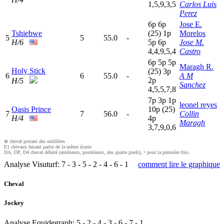
1,5,9,3,5
Carlos Luis
Perez
6
p
6
p
Jose E.
Tshiebwe
(25)
1
p
Morelos
5
5
55.0
-
H/6
5
p
6
p
Jose M.
4,4,9,5,4
Castro
6
p
5
p
5
p
Maragh R.
Holy Stick
(25)
3
p
6
6
55.0
-
A M
2
p
H/5
Sanchez
4,5,5,7,8
7
p
3
p
1
p
leonel reyes
Oasis Prince
10p
(25)
7
7
56.0
-
Collin
H/4
4
p
Maragh
3,7,9,0,6
⊗ cheval portant des oeilllères
E1 chevaux faisant partie de la même écurie
DA, DP, D4 cheval déferré (antérieurs, postérieurs, des quatre pieds), • pour la première fois.
Analyse Visuturf:
7
-
3
-
5
-
2
-
4
-
6
-
1
comment lire le graphique
Cheval
Jockey
Analyse Equidegraph:
5
-
2
-
4
-
3
-
6
-
7
-
1