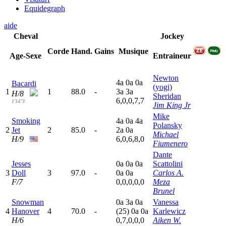
Equidegraph
aide
Cheval
Jockey
Corde
Hand.
Gains
Musique
Age-Sexe
Entraineur
Newton
4
a
0
a
0
a
Bacardi
(yogi)
1
1
88.0
-
3
a
3
a
H/8
Sheridan
6,0,0,7,7
1'14"3
Jim King Jr
Mike
Smoking
4
a
0
a
4
a
Polansky
2
Jet
2
85.0
-
2
a
0
a
Michael
H/9
6,0,6,8,0
Fiumenero
Dante
Jesses
0
a
0
a
0
a
Scattolini
3
Doll
3
97.0
-
0
a
0
a
Carlos A.
F/7
0,0,0,0,0
Meza
Brunel
Snowman
0
a
3
a
0
a
Vanessa
4
Hanover
4
70.0
-
(25)
0
a
0
a
Karlewicz
H/6
0,7,0,0,0
Aiken W.