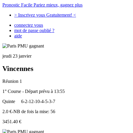
Pronostic Facile
Pariez mieux, gagnez plus
> Inscrivez vous Gratuitement! <
connectez vous
mot de passe oublié ?
aide
jeudi 23 janvier
Vincennes
Réunion 1
1° Course - Départ prévu à 13:55
Quinte
6-2-12-10-4-5-3-7
2.0 €-NB de fois la mise: 56
3451.40 €