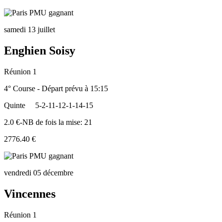
samedi 13 juillet
Enghien Soisy
Réunion 1
4° Course - Départ prévu à 15:15
Quinte
5-2-11-12-1-14-15
2.0 €-NB de fois la mise: 21
2776.40 €
vendredi 05 décembre
Vincennes
Réunion 1