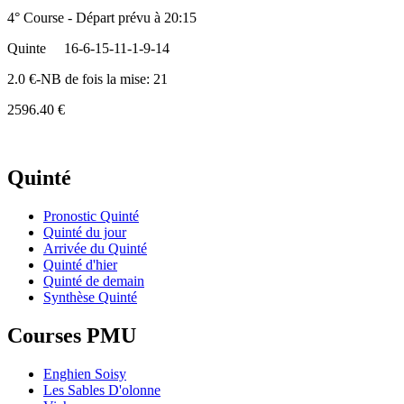
4° Course - Départ prévu à 20:15
Quinte
16-6-15-11-1-9-14
2.0 €-NB de fois la mise: 21
2596.40 €
Quinté
Pronostic Quinté
Quinté du jour
Arrivée du Quinté
Quinté d'hier
Quinté de demain
Synthèse Quinté
Courses PMU
Enghien Soisy
Les Sables D'olonne