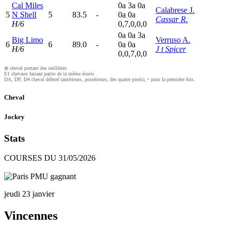
Cal Miles
0
a
3
a
0
a
Calabrese J.
5
N Shell
5
83.5
-
0
a
0
a
Cassar R.
H/6
0,7,0,0,0
0
a
0
a
3
a
Big Limo
Verruso A.
6
6
89.0
-
0
a
0
a
H/6
J t Spicer
0,0,7,0,0
⊗ cheval portant des oeilllères
E1 chevaux faisant partie de la même écurie
DA, DP, D4 cheval déferré (antérieurs, postérieurs, des quatre pieds), • pour la première fois.
Cheval
Jockey
Stats
COURSES DU 31/05/2026
jeudi 23 janvier
Vincennes