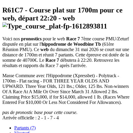
R61C7
- Course plat sur 1700m pour ce
web, départ
22:20
-
web
Voici nos
pronostics
pour le web
Race 7
7ème course PMU/Zeturf
disputée en plat sur l'
hippodrome de Woodbine Tb
(61ère
Réunion PMU). Ce
web
du dimanche 31 mai 2026 se court sur une
distance de 1700m et réunit 7 partants. Cette épreuve est dotée de la
somme de 40700€. Le
Race 7
débutera à 22:20. Retrouvez les
résultats et rapports du Race 7 après l'arrivée.
Masse Commune avec l'Hippodrome (Xpressbet) - Polytrack -
1700m - Flat racing - FOR THREE YEAR OLDS AND
UPWARD. Three Year Olds, 121 lbs.; Older, 125 lbs. Non-winners
Of A Race At A Mile Or Over Since March 31 Allowed 2 lbs.
Claiming Price $15,000, if for $14,000, allowed 1 lb. (Races Where
Entered For $10,000 Or Less Not Considered For Allowances).
pas de pronostic base pour cette course.
Arrivée officielle :
2
-
1
-
7
-
4
Partants (7)