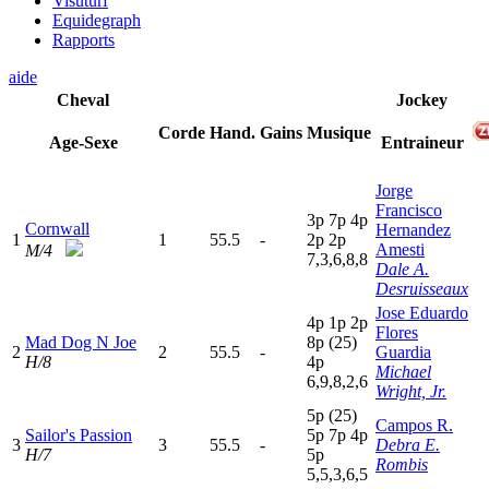
Visuturf
Equidegraph
Rapports
aide
Cheval
Jockey
Corde
Hand.
Gains
Musique
Age-Sexe
Entraineur
Jorge
Francisco
3
p
7
p
4
p
Cornwall
Hernandez
1
1
55.5
-
2
p
2
p
Amesti
M/4
7,3,6,8,8
Dale A.
Desruisseaux
Jose Eduardo
4
p
1
p
2
p
Flores
Mad Dog N Joe
8
p
(25)
2
2
55.5
-
Guardia
H/8
4
p
Michael
6,9,8,2,6
Wright, Jr.
5
p
(25)
Campos R.
Sailor's Passion
5
p
7
p
4
p
3
3
55.5
-
Debra E.
H/7
5
p
Rombis
5,5,3,6,5