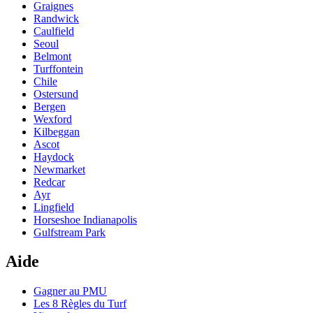
Graignes
Randwick
Caulfield
Seoul
Belmont
Turffontein
Chile
Ostersund
Bergen
Wexford
Kilbeggan
Ascot
Haydock
Newmarket
Redcar
Ayr
Lingfield
Horseshoe Indianapolis
Gulfstream Park
Aide
Gagner au PMU
Les 8 Règles du Turf