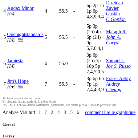
Da-Sean
6
p
2
p
1
p
Audax Minor
Zavier
4
4
55.5
-
1
p
6
p
H/4
Gaskin
4,8,9,9,4
C Gordon
5
p
3
p
(25)
4
p
Maragh R.
Onenightstandards
5
5
55.5
-
6
p
(24)
John A.
H/8
9
p
Coryat
5,7,6,4,1
3
p
6
p
Jamiesta
(25)
5
p
Samuel J.
6
6
55.0
-
H/6
10p
5
p
Joe S. Russo
7,4,5,0,5
3
p
6
p
6
p
Fraser Aebly
Jim's Hope
7
7
55.5
-
7
p
1
p
Audrey
H/6
7,4,4,3,9
Cheung
⊗ cheval portant des oeilllères
E1 chevaux faisant partie de la même écurie
DA, DP, D4 cheval déferré (antérieurs, postérieurs, des quatre pieds), • pour la première fois.
Analyse Visuturf:
1
-
7
-
2
-
4
-
3
-
5
-
6
comment lire le graphique
Cheval
Jockey