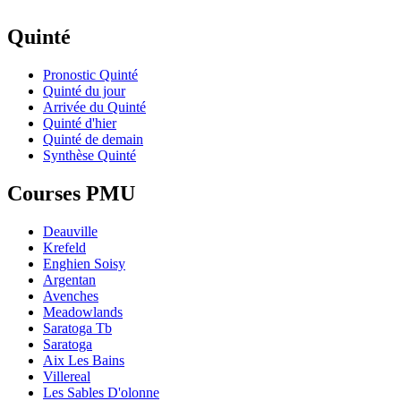
Quinté
Pronostic Quinté
Quinté du jour
Arrivée du Quinté
Quinté d'hier
Quinté de demain
Synthèse Quinté
Courses PMU
Deauville
Krefeld
Enghien Soisy
Argentan
Avenches
Meadowlands
Saratoga Tb
Saratoga
Aix Les Bains
Villereal
Les Sables D'olonne